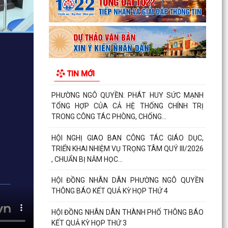
Phường Ngô Quyền đẩy mạnh công tác phòng,
chống ma túy và nhân rộng các mô hình an ninh
trật tự tại...
THƯ CẢM ƠN – NIỀM TIN CỦA NHÂN DÂN DÀNH
TIN MỚI
CHO CHÍNH QUYỀN
PHƯỜNG NGÔ QUYỀN: PHÁT HUY SỨC MẠNH
TỔNG HỢP CỦA CẢ HỆ THỐNG CHÍNH TRỊ
TRONG CÔNG TÁC PHÒNG, CHỐNG...
HỘI NGHỊ GIAO BAN CÔNG TÁC GIÁO DỤC,
TRIỂN KHAI NHIỆM VỤ TRỌNG TÂM QUÝ III/2026
, CHUẨN BỊ NĂM HỌC...
HỘI ĐỒNG NHÂN DÂN PHƯỜNG NGÔ QUYỀN
THÔNG BÁO KẾT QUẢ KỲ HỌP THỨ 4
HỘI ĐỒNG NHÂN DÂN THÀNH PHỐ THÔNG BÁO
KẾT QUẢ KỲ HỌP THỨ 3