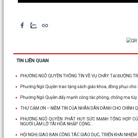
TIN LIÊN QUAN
PHƯỜNG NGÔ QUYỀN THÔNG TIN VỀ VỤ CHÁY TẠI ĐƯỜNG T
Phường Ngô Quyền trao tặng sách giáo khoa, đồng phục cho 
Phường Ngô Quyền đẩy mạnh công tác phòng, chống ma túy và 
THƯ CẢM ƠN – NIỀM TIN CỦA NHÂN DÂN DÀNH CHO CHÍNH 
PHƯỜNG NGÔ QUYỀN: PHÁT HUY SỨC MẠNH TỔNG HỢP CỦA
NGƯỜI LẦM LỠ TÁI HÒA NHẬP CỘNG...
HỘI NGHỊ GIAO BAN CÔNG TÁC GIÁO DỤC, TRIỂN KHAI NHIỆM 