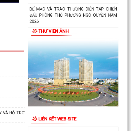
BẾ MẠC VÀ TRAO THƯỞNG DIỄN TẬP CHIẾN
ĐẤU PHÒNG THỦ PHƯỜNG NGÔ QUYỀN NĂM
2026
THƯ VIỆN ẢNH
Phường Ngô Quyền khai mạc Diễn tập chiến đấu
phòng thủ năm 2026
ĐẢNG ỦY - HĐND - UBND - UB MTTQ VIỆT NAM
PHƯỜNG NGÔ QUYỀN THƯ TRI ÂN GIA ĐÌNH
CÁC ANH HÙNG LIỆT...
HƯỚNG DẪN SỬ DỤNG APP TRA CỨU SỬ DỤNG
ĐIỆN
Phường Ngô Quyền: Chuỗi hoạt động tri ân,
“Đền ơn đáp nghĩa” thiết thực nhân kỷ niệm 79
năm Ngày...
Y VÀ HỖ TRỢ
LIÊN KẾT WEB SITE
PHƯỜNG NGÔ QUYỀN TỔ CHỨC HỘI NGHỊ TRAO
TẶNG ẢNH PHỤC CHẾ LIỆT SĨ VÀ TẶNG QUÀ