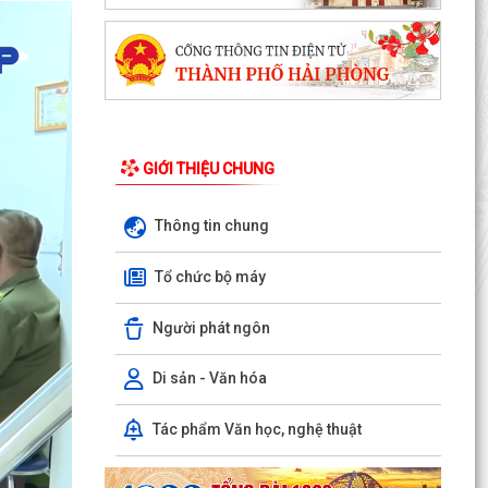
GIỚI THIỆU CHUNG
Thông tin chung
Tổ chức bộ máy
PHƯỜNG NGÔ QUYỀN THÔNG TIN VỀ VỤ CHÁY
Người phát ngôn
TẠI ĐƯỜNG TRẦN KHÁNH DƯ
DANH SÁCH ĐĂNG KÝ KINH DOANH THÁNG
Di sản - Văn hóa
7/2026
Tác phẩm Văn học, nghệ thuật
Phường Ngô Quyền trao tặng sách giáo khoa,
đồng phục cho 307 học sinh có hoàn cảnh khó
khăn trước...