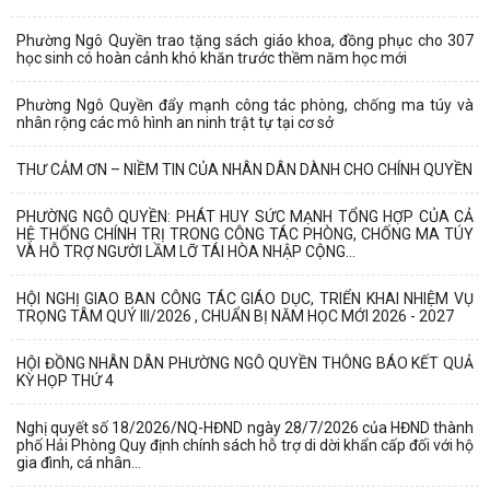
Phường Ngô Quyền trao tặng sách giáo khoa, đồng phục cho 307
học sinh có hoàn cảnh khó khăn trước thềm năm học mới
Phường Ngô Quyền đẩy mạnh công tác phòng, chống ma túy và
nhân rộng các mô hình an ninh trật tự tại cơ sở
THƯ CẢM ƠN – NIỀM TIN CỦA NHÂN DÂN DÀNH CHO CHÍNH QUYỀN
PHƯỜNG NGÔ QUYỀN: PHÁT HUY SỨC MẠNH TỔNG HỢP CỦA CẢ
HỆ THỐNG CHÍNH TRỊ TRONG CÔNG TÁC PHÒNG, CHỐNG MA TÚY
VÀ HỖ TRỢ NGƯỜI LẦM LỠ TÁI HÒA NHẬP CỘNG...
HỘI NGHỊ GIAO BAN CÔNG TÁC GIÁO DỤC, TRIỂN KHAI NHIỆM VỤ
TRỌNG TÂM QUÝ III/2026 , CHUẨN BỊ NĂM HỌC MỚI 2026 - 2027
HỘI ĐỒNG NHÂN DÂN PHƯỜNG NGÔ QUYỀN THÔNG BÁO KẾT QUẢ
KỲ HỌP THỨ 4
Nghị quyết số 18/2026/NQ-HĐND ngày 28/7/2026 của HĐND thành
phố Hải Phòng Quy định chính sách hỗ trợ di dời khẩn cấp đối với hộ
gia đình, cá nhân...