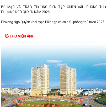
BẾ MẠC VÀ TRAO THƯỞNG DIỄN TẬP CHIẾN ĐẤU PHÒNG THỦ
PHƯỜNG NGÔ QUYỀN NĂM 2026
Phường Ngô Quyền khai mạc Diễn tập chiến đấu phòng thủ năm 2026
ĐẢNG ỦY - HĐND - UBND - UB MTTQ VIỆT NAM PHƯỜNG NGÔ QUYỀN
THƯ VIỆN ẢNH
THƯ TRI ÂN GIA ĐÌNH CÁC ANH HÙNG LIỆT...
HƯỚNG DẪN SỬ DỤNG APP TRA CỨU SỬ DỤNG ĐIỆN
Phường Ngô Quyền: Chuỗi hoạt động tri ân, “Đền ơn đáp nghĩa” thiết
thực nhân kỷ niệm 79 năm Ngày...
PHƯỜNG NGÔ QUYỀN TỔ CHỨC HỘI NGHỊ TRAO TẶNG ẢNH PHỤC CHẾ
LIỆT SĨ VÀ TẶNG QUÀ CHO CÁC HỘ GIA ĐÌNH...
ỦY BAN NHÂN DÂN PHƯỜNG NGÔ QUYỀN THÔNG TIN Về việc cưỡng
chế cưỡng chế 02 tổ chức để thu hồi nhà là...
PHƯỜNG NGÔ QUYỀN THĂM HỎI, TẶNG QUÀ GIA ĐÌNH CHÍNH SÁCH,
NGƯỜI CÓ CÔNG NHÂN DỊP 27/7