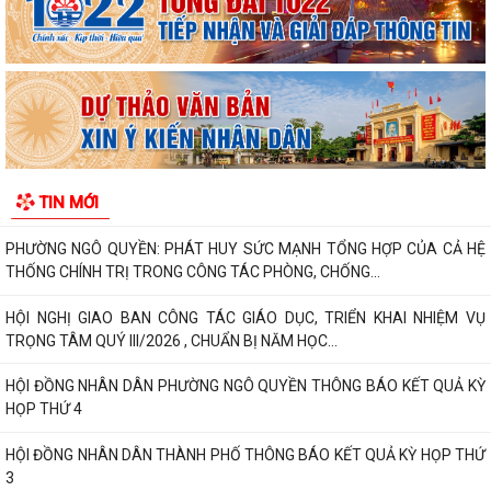
DANH SÁCH ĐĂNG KÝ KINH DOANH THÁNG 7/2026
Phường Ngô Quyền trao tặng sách giáo khoa, đồng phục cho 307 học
sinh có hoàn cảnh khó khăn trước...
Phường Ngô Quyền đẩy mạnh công tác phòng, chống ma túy và nhân
rộng các mô hình an ninh trật tự tại...
TIN MỚI
THƯ CẢM ƠN – NIỀM TIN CỦA NHÂN DÂN DÀNH CHO CHÍNH QUYỀN
PHƯỜNG NGÔ QUYỀN: PHÁT HUY SỨC MẠNH TỔNG HỢP CỦA CẢ HỆ
THỐNG CHÍNH TRỊ TRONG CÔNG TÁC PHÒNG, CHỐNG...
HỘI NGHỊ GIAO BAN CÔNG TÁC GIÁO DỤC, TRIỂN KHAI NHIỆM VỤ
TRỌNG TÂM QUÝ III/2026 , CHUẨN BỊ NĂM HỌC...
HỘI ĐỒNG NHÂN DÂN PHƯỜNG NGÔ QUYỀN THÔNG BÁO KẾT QUẢ KỲ
HỌP THỨ 4
HỘI ĐỒNG NHÂN DÂN THÀNH PHỐ THÔNG BÁO KẾT QUẢ KỲ HỌP THỨ
3