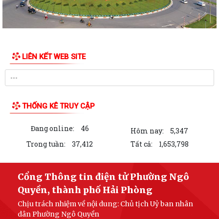
PHƯỜNG NGÔ QUYỀN VIẾNG NGHĨA TRANG LIỆT SĨ NHÂN KỶ NIỆM 79
NĂM NGÀY THƯƠNG BINH LIỆT SĨ 27/7
UBND PHƯỜNG NGÔ QUYỀN THÔNG BÁO THỜI GIAN TỔ CHỨC HỘI
LIÊN KẾT WEB SITE
NGHỊ ĐỐI THOẠI DOANH NGHIỆP, HỘ KINH DOANH,...
PHƯỜNG NGÔ QUYỀN TỔ CHỨC GIAO BAN TỔ DÂN PHỐ SAU SẮP XẾP,
SÁP NHẬP
THỐNG KÊ TRUY CẬP
HỘI ĐỒNG NHÂN DÂN PHƯỜNG NGÔ QUYỀN THÔNG BÁO KẾT QUẢ KỲ
HỌP THỨ 4, KHÓA II, NHIỆM KỲ 2026 - 2031
Đang online:
46
Hôm nay:
5,347
PHƯỜNG NGÔ QUYỀN TUYÊN TRUYỀN VẬN ĐỘNG TỔ CHỨC, CÁ NHÂN
Trong tuần:
37,412
Tất cả:
1,653,798
CÓ LIÊN QUAN THUÊ NHÀ, ĐẤT LÀ TÀI SẢN...
Kỳ họp thứ 4 HĐND Phường Ngô Quyền: Phân bổ bổ sung hơn 38 tỷ
Cổng Thông tin điện tử Phường Ngô
đồng vốn đầu tư công
Quyền, thành phố Hải Phòng
Chịu trách nhiệm về nội dung: Chủ tịch Uỷ ban nhân
KẾ HOẠCH TỔ CHỨC TIẾP CÔNG DÂN 6 THÁNG CUỐI NĂM 2026 CỦA
dân Phường Ngô Quyền
THƯỜNG TRỰC HĐND, ĐẠI BIỂU HĐND PHƯỜNG...