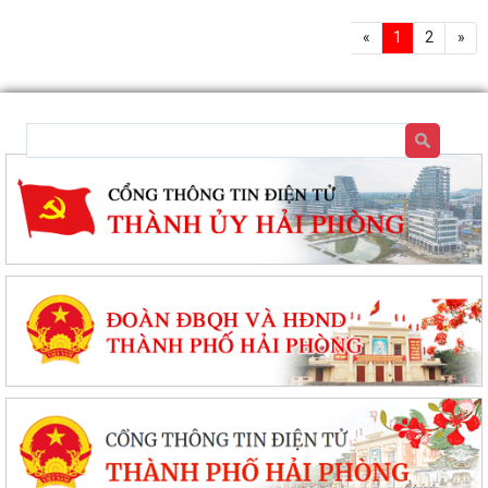
«
1
2
»