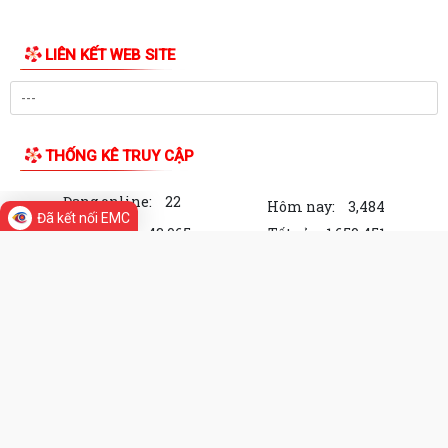
LIÊN KẾT WEB SITE
THỐNG KÊ TRUY CẬP
Đang online:
22
Hôm nay:
3,484
Đã kết nối EMC
Trong tuần:
43,065
Tất cả:
1,659,451
Cổng Thông tin điện tử Phường Ngô
Quyền, thành phố Hải Phòng
Chịu trách nhiệm về nội dung: Chủ tịch Uỷ ban nhân
dân Phường Ngô Quyền
Địa chỉ: 46 Lê Lai, Phường Ngô Quyền, thành phố Hải
Phòng