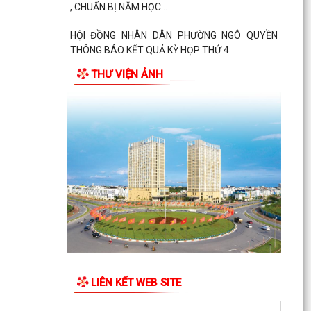
, CHUẨN BỊ NĂM HỌC...
HỘI ĐỒNG NHÂN DÂN PHƯỜNG NGÔ QUYỀN
THÔNG BÁO KẾT QUẢ KỲ HỌP THỨ 4
THƯ VIỆN ẢNH
HỘI ĐỒNG NHÂN DÂN THÀNH PHỐ THÔNG BÁO
KẾT QUẢ KỲ HỌP THỨ 3
LIÊN KẾT WEB SITE