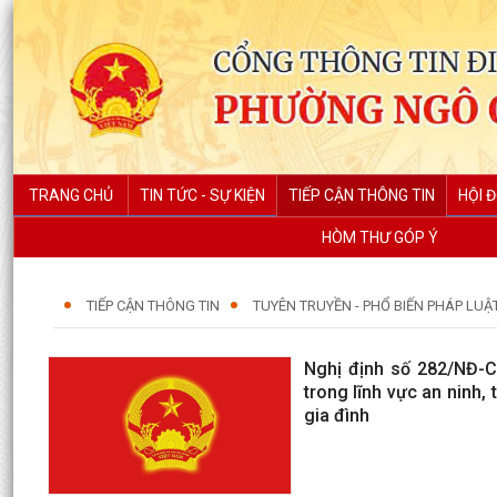
TRANG CHỦ
TIN TỨC - SỰ KIỆN
TIẾP CẬN THÔNG TIN
HỘI 
HÒM THƯ GÓP Ý
TIẾP CẬN THÔNG TIN
TUYÊN TRUYỀN - PHỔ BIẾN PHÁP LUẬ
Nghị định số 282/NĐ-C
trong lĩnh vực an ninh,
gia đình