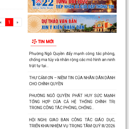
«
1
»
TIN MỚI
Phường Ngô Quyền đẩy mạnh công tác phòng,
chống ma túy và nhân rộng các mô hình an ninh
trật tự tại...
THƯ CẢM ƠN – NIỀM TIN CỦA NHÂN DÂN DÀNH
CHO CHÍNH QUYỀN
PHƯỜNG NGÔ QUYỀN: PHÁT HUY SỨC MẠNH
TỔNG HỢP CỦA CẢ HỆ THỐNG CHÍNH TRỊ
TRONG CÔNG TÁC PHÒNG, CHỐNG...
HỘI NGHỊ GIAO BAN CÔNG TÁC GIÁO DỤC,
TRIỂN KHAI NHIỆM VỤ TRỌNG TÂM QUÝ III/2026