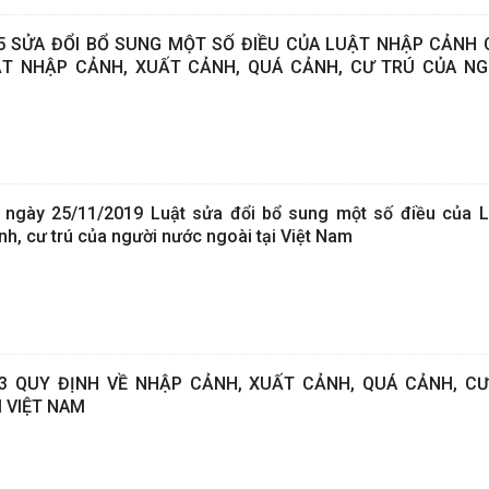
5 SỬA ĐỔI BỔ SUNG MỘT SỐ ĐIỀU CỦA LUẬT NHẬP CẢNH
ẬT NHẬP CẢNH, XUẤT CẢNH, QUÁ CẢNH, CƯ TRÚ CỦA N
 ngày 25/11/2019 Luật sửa đổi bổ sung một số điều của L
nh, cư trú của người nước ngoài tại Việt Nam
13 QUY ĐỊNH VỀ NHẬP CẢNH, XUẤT CẢNH, QUÁ CẢNH, C
 VIỆT NAM