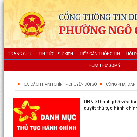
TRANG CHỦ
TIN TỨC - SỰ KIỆN
TIẾP CẬN THÔNG TIN
HỘI 
HÒM THƯ GÓP Ý
CẢI CÁCH HÀNH CHÍNH - CHUYỂN ĐỔI SỐ
CÔNG KHAI DAN
UBND thành phố vừa ban
quyết thủ tục hành chín