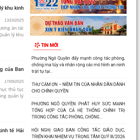
ý khu kinh
13/10/2025
ơng án tái
Quản lý khu
TIN MỚI
Phường Ngô Quyền đẩy mạnh công tác phòng,
chống ma túy và nhân rộng các mô hình an ninh
ng của Ban
trật tự tại...
17/09/2025
THƯ CẢM ƠN – NIỀM TIN CỦA NHÂN DÂN DÀNH
ục thủ tục
CHO CHÍNH QUYỀN
ăng quản lý
PHƯỜNG NGÔ QUYỀN: PHÁT HUY SỨC MẠNH
TỔNG HỢP CỦA CẢ HỆ THỐNG CHÍNH TRỊ
TRONG CÔNG TÁC PHÒNG, CHỐNG...
HỘI NGHỊ GIAO BAN CÔNG TÁC GIÁO DỤC,
inh tế Hải
TRIỂN KHAI NHIỆM VỤ TRỌNG TÂM QUÝ III/2026