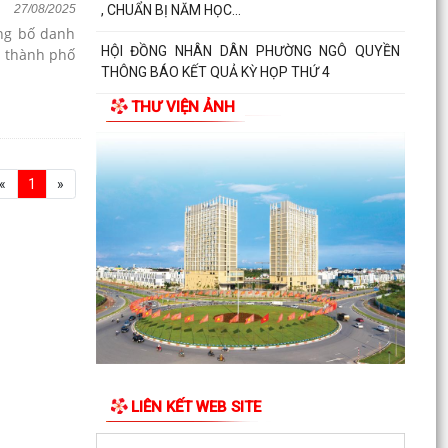
, CHUẨN BỊ NĂM HỌC...
27/08/2025
ng bố danh
HỘI ĐỒNG NHÂN DÂN PHƯỜNG NGÔ QUYỀN
i thành phố
THÔNG BÁO KẾT QUẢ KỲ HỌP THỨ 4
THƯ VIỆN ẢNH
HỘI ĐỒNG NHÂN DÂN THÀNH PHỐ THÔNG BÁO
KẾT QUẢ KỲ HỌP THỨ 3
«
1
»
LIÊN KẾT WEB SITE