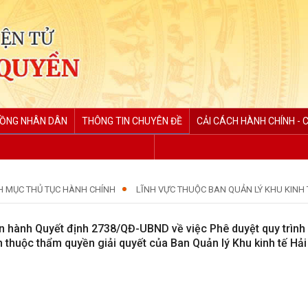
ĐỒNG NHÂN DÂN
THÔNG TIN CHUYÊN ĐỀ
CẢI CÁCH HÀNH CHÍNH - 
H MỤC THỦ TỤC HÀNH CHÍNH
LĨNH VỰC THUỘC BAN QUẢN LÝ KHU KINH 
 hành Quyết định 2738/QĐ-UBND về việc Phê duyệt quy trình n
h thuộc thẩm quyền giải quyết của Ban Quản lý Khu kinh tế Hả