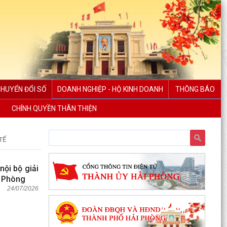
CHUYỂN ĐỔI SỐ
DOANH NGHIỆP - HỘ KINH DOANH
THÔNG BÁO
CHÍNH QUYỀN THÂN THIỆN
TẾ
ội bộ giải
i Phòng
24/07/2026