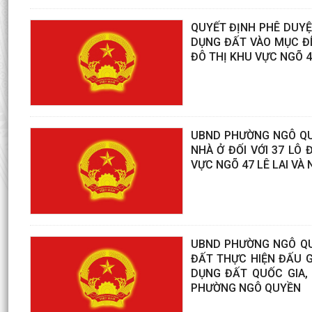
QUYẾT ĐỊNH PHÊ DUYỆ
DỤNG ĐẤT VÀO MỤC ĐÍ
ĐÔ THỊ KHU VỰC NGÕ 4
UBND PHƯỜNG NGÔ QU
NHÀ Ở ĐỐI VỚI 37 LÔ
VỰC NGÕ 47 LÊ LAI VÀ
UBND PHƯỜNG NGÔ QU
ĐẤT THỰC HIỆN ĐẤU G
DỤNG ĐẤT QUỐC GIA,
PHƯỜNG NGÔ QUYỀN