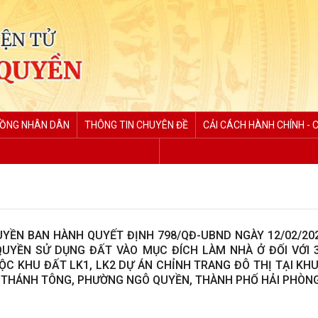
ĐỒNG NHÂN DÂN
THÔNG TIN CHUYÊN ĐỀ
CẢI CÁCH HÀNH CHÍNH - 
ỀN BAN HÀNH QUYẾT ĐỊNH 798/QĐ-UBND NGÀY 12/02/202
QUYỀN SỬ DỤNG ĐẤT VÀO MỤC ĐÍCH LÀM NHÀ Ở ĐỐI VỚI 
ỘC KHU ĐẤT LK1, LK2 DỰ ÁN CHỈNH TRANG ĐÔ THỊ TẠI KH
LÊ THÁNH TÔNG, PHƯỜNG NGÔ QUYỀN, THÀNH PHỐ HẢI PHÒN