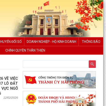
CHUYỂN ĐỔI SỐ
DOANH NGHIỆP - HỘ KINH DOANH
THÔNG BÁO
CHÍNH QUYỀN THÂN THIỆN
6 VỀ VIỆC
37 LÔ ĐẤT
U VỰC NGÕ
G
12/02/2026