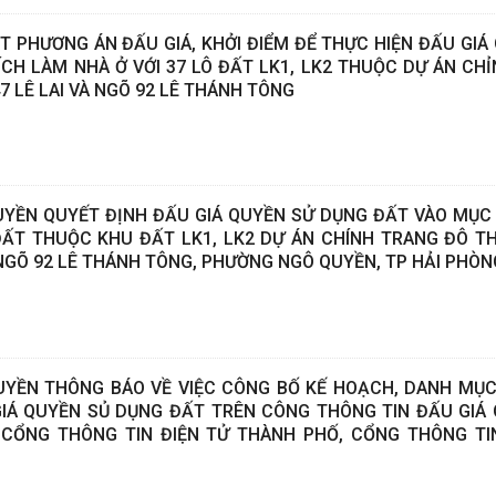
T PHƯƠNG ÁN ĐẤU GIÁ, KHỞI ĐIỂM ĐỂ THỰC HIỆN ĐẤU GIÁ
CH LÀM NHÀ Ở VỚI 37 LÔ ĐẤT LK1, LK2 THUỘC DỰ ÁN CH
7 LÊ LAI VÀ NGÕ 92 LÊ THÁNH TÔNG
YỀN QUYẾT ĐỊNH ĐẤU GIÁ QUYỀN SỬ DỤNG ĐẤT VÀO MỤC
 ĐẤT THUỘC KHU ĐẤT LK1, LK2 DỰ ÁN CHÍNH TRANG ĐÔ TH
 NGÕ 92 LÊ THÁNH TÔNG, PHƯỜNG NGÔ QUYỀN, TP HẢI PHÒN
YỀN THÔNG BÁO VỀ VIỆC CÔNG BỐ KẾ HOẠCH, DANH MỤ
IÁ QUYỀN SỦ DỤNG ĐẤT TRÊN CÔNG THÔNG TIN ĐẤU GIÁ
 CỔNG THÔNG TIN ĐIỆN TỬ THÀNH PHỐ, CỔNG THÔNG TI