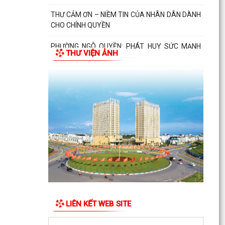
THƯ CẢM ƠN – NIỀM TIN CỦA NHÂN DÂN DÀNH
CHO CHÍNH QUYỀN
PHƯỜNG NGÔ QUYỀN: PHÁT HUY SỨC MẠNH
THƯ VIỆN ẢNH
TỔNG HỢP CỦA CẢ HỆ THỐNG CHÍNH TRỊ
TRONG CÔNG TÁC PHÒNG, CHỐNG...
LIÊN KẾT WEB SITE