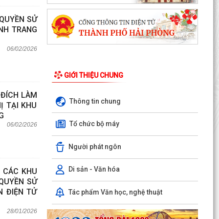
 QUYỀN SỬ
ỈNH TRANG
06/02/2026
GIỚI THIỆU CHUNG
 ĐÍCH LÀM
Thông tin chung
Ị TẠI KHU
G
Tổ chức bộ máy
06/02/2026
Người phát ngôn
Di sản - Văn hóa
C CÁC KHU
 QUYỀN SỬ
N ĐIỆN TỬ
Tác phẩm Văn học, nghệ thuật
28/01/2026