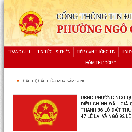
TRANG CHỦ
TIN TỨC - SỰ KIỆN
TIẾP CẬN THÔNG TIN
HỘI 
HÒM THƯ GÓP Ý
ĐẦU TƯ, ĐẤU THẦU MUA SẮM CÔNG
UBND PHƯỜNG NGÔ QUY
ĐIỀU CHỈNH ĐẤU GIÁ 
THÀNH 36 LÔ ĐẤT THU
47 LÊ LAI VÀ NGÕ 92 