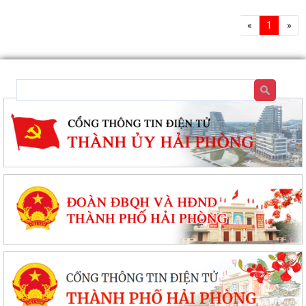
«
1
»