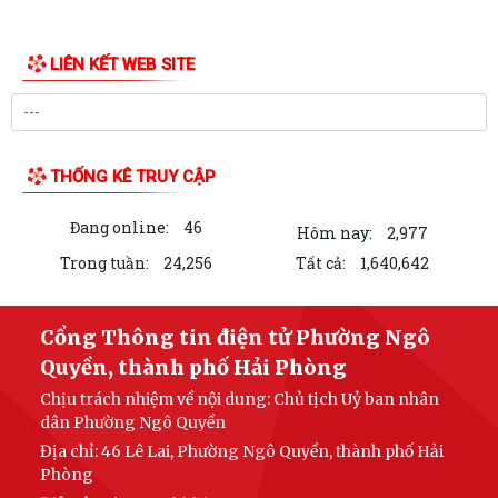
LIÊN KẾT WEB SITE
THỐNG KÊ TRUY CẬP
Đang online:
46
Hôm nay:
2,977
Trong tuần:
24,256
Tất cả:
1,640,642
Cổng Thông tin điện tử Phường Ngô
Quyền, thành phố Hải Phòng
Chịu trách nhiệm về nội dung: Chủ tịch Uỷ ban nhân
dân Phường Ngô Quyền
Địa chỉ: 46 Lê Lai, Phường Ngô Quyền, thành phố Hải
Phòng