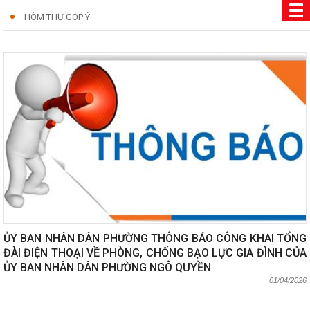
HÒM THƯ GÓP Ý
ỦY BAN NHÂN DÂN PHƯỜNG THÔNG BÁO CÔNG KHAI TỔNG
ĐÀI ĐIỆN THOẠI VỀ PHÒNG, CHỐNG BẠO LỰC GIA ĐÌNH CỦA
ỦY BAN NHÂN DÂN PHƯỜNG NGÔ QUYỀN
01/04/2026