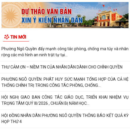
TIN MỚI
Phường Ngô Quyền đẩy mạnh công tác phòng, chống ma túy và nhân
rộng các mô hình an ninh trật tự tại...
THƯ CẢM ƠN – NIỀM TIN CỦA NHÂN DÂN DÀNH CHO CHÍNH QUYỀN
PHƯỜNG NGÔ QUYỀN: PHÁT HUY SỨC MẠNH TỔNG HỢP CỦA CẢ HỆ
THỐNG CHÍNH TRỊ TRONG CÔNG TÁC PHÒNG, CHỐNG...
HỘI NGHỊ GIAO BAN CÔNG TÁC GIÁO DỤC, TRIỂN KHAI NHIỆM VỤ
TRỌNG TÂM QUÝ III/2026 , CHUẨN BỊ NĂM HỌC...
HỘI ĐỒNG NHÂN DÂN PHƯỜNG NGÔ QUYỀN THÔNG BÁO KẾT QUẢ KỲ
HỌP THỨ 4