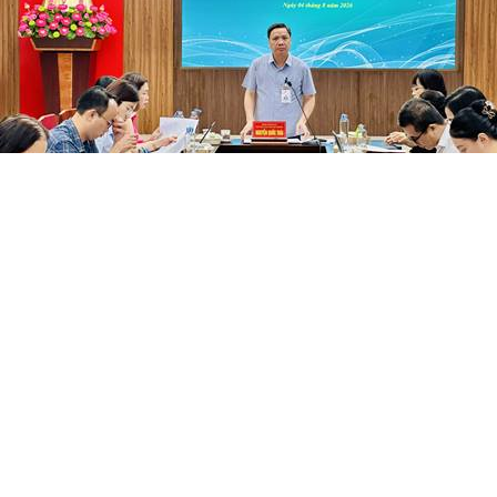
PHƯỜNG NGÔ QUYỀN: PHÁT HUY SỨC MẠNH TỔNG
HỢP CỦA CẢ HỆ THỐNG CHÍNH TRỊ TRONG CÔNG TÁC
PHÒNG, CHỐNG...