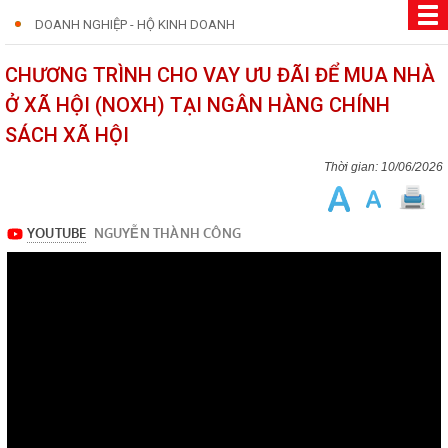
DOANH NGHIỆP - HỘ KINH DOANH
CHƯƠNG TRÌNH CHO VAY ƯU ĐÃI ĐỂ MUA NHÀ
Ở XÃ HỘI (NOXH) TẠI NGÂN HÀNG CHÍNH
SÁCH XÃ HỘI
10/06/2026