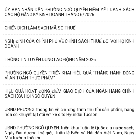
ỦY BAN NHÂN DÂN PHƯỜNG NGÔ QUYỀN NIÊM YẾT DANH SÁCH
CÁC HỘ ĐĂNG KÝ KINH DOANH THÁNG 6/2026
CHIẾN DỊCH LÀM SẠCH MÃ SỐ THUẾ
NGHỊ ĐỊNH CỦA CHÍNH PHỦ VỀ CHÍNH SÁCH THUẾ ĐỐI VỚI HỘ KINH
DOANH
THÔNG TIN TUYỂN DỤNG LAO ĐỘNG NĂM 2026
PHƯỜNG NGÔ QUYỀN TRIỂN KHAI HIỆU QUẢ "THÁNG HÀNH ĐỘNG
VÌ AN TOÀN THỰC PHẨM"
Phường Ngô Quyền trao tặng sách giáo khoa, đồng phục cho 307 học
HIỆU QUẢ HOẠT ĐỘNG ĐIỂM GIAO DỊCH CỦA NGÂN HÀNG CHÍNH
sinh có hoàn cảnh khó khăn trước...
SÁCH XÃ HỘI NGÔ QUYỀN
Phường Ngô Quyền đẩy mạnh công tác phòng, chống ma túy và nhân
UBND PHƯỜNG thông tin về chương trình thu hồi sản phẩm, hàng
rộng các mô hình an ninh trật tự tại...
hóa có khuyết tật đối với xe ô tô Hyundai Tucson
THƯ CẢM ƠN – NIỀM TIN CỦA NHÂN DÂN DÀNH CHO CHÍNH QUYỀN
UBND PHƯỜNG NGÔ QUYỀN: triển khai Tuần lễ Quốc gia nước sạch,
Ngày Đại dương thế giới, Tuần lễ Biển và Hải đảo Việt Nam, Ngày
Môi trường thếgiới,...