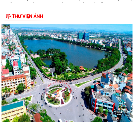
CHUẨN BỊ CHO KỲ HỌP THỨ 4 (KỲ HỌP THƯỜNG LỆ GIỮA...
THƯ VIỆN ẢNH
ỦY BAN NHÂN DÂN PHƯỜNG NGÔ QUYỀN TỔ CHỨC GIAO BAN ỦY
VIÊN UBND, ĐÁNH GIÁ KẾT QUẢ THỰC HIỆN NHIỆM VỤ...
Công an Phường Ngô Quyền tổ chức Lễ chào cờ tháng 7, kết hợp đánh
giá kết quả công tác 6 tháng và...
PHƯỜNG NGÔ QUYỀN TỔ CHỨC LỄ CHÀO CỜ VÀ SINH HOẠT DƯỚI CỜ
THÁNG 7/2026: QUYẾT TÂM HOÀN THÀNH XUẤT...
Chủ động kiểm tra, triển khai các biện pháp ứng phó với bão số 1 và
mưa lớn sau bão
PHƯỜNG NGÔ QUYỀN ĐẢM BẢO AN TOÀN CHO NHÂN DÂN, TRIỂN
KHAI PHÁ DỠ CHUNG CƯ CŨ NGUY HIỂM A7, A8 VẠN MỸ
Đại biểu HĐND thành phố tiếp xúc cử tri chuẩn bị kỳ họp thường lệ giữa
năm 2026
PHƯỜNG NGÔ QUYỀN KHẨN TRƯƠNG TRIỂN KHAI CÔNG TÁC PHÒNG