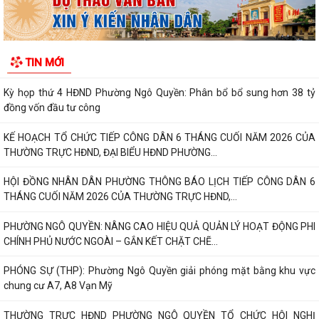
HỘI ĐỒNG NHÂN DÂN PHƯỜNG NGÔ QUYỀN THÔNG BÁO KẾT QUẢ KỲ
HỌP THỨ 4, KHÓA II, NHIỆM KỲ 2026 - 2031
PHƯỜNG NGÔ QUYỀN TUYÊN TRUYỀN VẬN ĐỘNG TỔ CHỨC, CÁ NHÂN
TIN MỚI
CÓ LIÊN QUAN THUÊ NHÀ, ĐẤT LÀ TÀI SẢN...
Kỳ họp thứ 4 HĐND Phường Ngô Quyền: Phân bổ bổ sung hơn 38 tỷ
đồng vốn đầu tư công
KẾ HOẠCH TỔ CHỨC TIẾP CÔNG DÂN 6 THÁNG CUỐI NĂM 2026 CỦA
THƯỜNG TRỰC HĐND, ĐẠI BIỂU HĐND PHƯỜNG...
HỘI ĐỒNG NHÂN DÂN PHƯỜNG THÔNG BÁO LỊCH TIẾP CÔNG DÂN 6
THÁNG CUỐI NĂM 2026 CỦA THƯỜNG TRỰC HĐND,...
PHƯỜNG NGÔ QUYỀN: NÂNG CAO HIỆU QUẢ QUẢN LÝ HOẠT ĐỘNG PHI
CHÍNH PHỦ NƯỚC NGOÀI – GẮN KẾT CHẶT CHẼ...
PHÓNG SỰ (THP): Phường Ngô Quyền giải phóng mặt bằng khu vực
chung cư A7, A8 Vạn Mỹ
THƯỜNG TRỰC HĐND PHƯỜNG NGÔ QUYỀN TỔ CHỨC HỘI NGHỊ