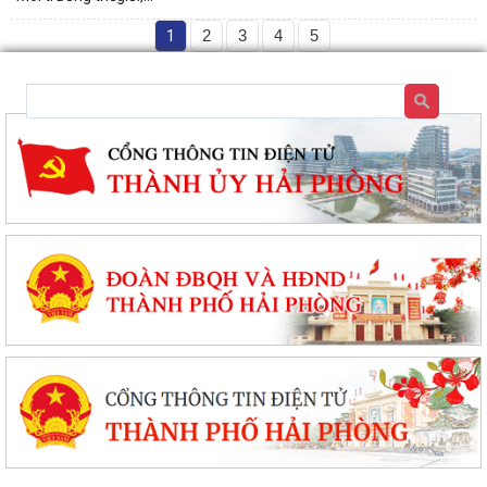
PHƯỜNG NGÔ QUYỀN: PHÁT HUY SỨC MẠNH TỔNG HỢP CỦA CẢ HỆ
THỐNG CHÍNH TRỊ TRONG CÔNG TÁC PHÒNG, CHỐNG...
1
2
3
4
5
HỘI NGHỊ GIAO BAN CÔNG TÁC GIÁO DỤC, TRIỂN KHAI NHIỆM VỤ
TRỌNG TÂM QUÝ III/2026 , CHUẨN BỊ NĂM HỌC...
HỘI ĐỒNG NHÂN DÂN PHƯỜNG NGÔ QUYỀN THÔNG BÁO KẾT QUẢ KỲ
HỌP THỨ 4
HỘI ĐỒNG NHÂN DÂN THÀNH PHỐ THÔNG BÁO KẾT QUẢ KỲ HỌP THỨ
3
BẾ MẠC VÀ TRAO THƯỞNG DIỄN TẬP CHIẾN ĐẤU PHÒNG THỦ
PHƯỜNG NGÔ QUYỀN NĂM 2026
Phường Ngô Quyền khai mạc Diễn tập chiến đấu phòng thủ năm 2026
ĐẢNG ỦY - HĐND - UBND - UB MTTQ VIỆT NAM PHƯỜNG NGÔ QUYỀN
THƯ TRI ÂN GIA ĐÌNH CÁC ANH HÙNG LIỆT...
HƯỚNG DẪN SỬ DỤNG APP TRA CỨU SỬ DỤNG ĐIỆN