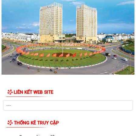
PHƯỜNG NGÔ QUYỀN TỔ CHỨC HỘI NGHỊ TRAO TẶNG ẢNH PHỤC CHẾ
LIỆT SĨ VÀ TẶNG QUÀ CHO CÁC HỘ GIA ĐÌNH...
ỦY BAN NHÂN DÂN PHƯỜNG NGÔ QUYỀN THÔNG TIN Về việc cưỡng
chế cưỡng chế 02 tổ chức để thu hồi nhà là...
PHƯỜNG NGÔ QUYỀN THĂM HỎI, TẶNG QUÀ GIA ĐÌNH CHÍNH SÁCH,
NGƯỜI CÓ CÔNG NHÂN DỊP 27/7
PHƯỜNG NGÔ QUYỀN VIẾNG NGHĨA TRANG LIỆT SĨ NHÂN KỶ NIỆM 79
NĂM NGÀY THƯƠNG BINH LIỆT SĨ 27/7
UBND PHƯỜNG NGÔ QUYỀN THÔNG BÁO THỜI GIAN TỔ CHỨC HỘI
LIÊN KẾT WEB SITE
NGHỊ ĐỐI THOẠI DOANH NGHIỆP, HỘ KINH DOANH,...
PHƯỜNG NGÔ QUYỀN TỔ CHỨC GIAO BAN TỔ DÂN PHỐ SAU SẮP XẾP,
SÁP NHẬP
THỐNG KÊ TRUY CẬP
HỘI ĐỒNG NHÂN DÂN PHƯỜNG NGÔ QUYỀN THÔNG BÁO KẾT QUẢ KỲ
HỌP THỨ 4, KHÓA II, NHIỆM KỲ 2026 - 2031