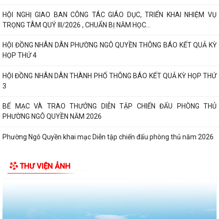
HỘI NGHỊ GIAO BAN CÔNG TÁC GIÁO DỤC, TRIỂN KHAI NHIỆM VỤ
TRỌNG TÂM QUÝ III/2026 , CHUẨN BỊ NĂM HỌC...
HỘI ĐỒNG NHÂN DÂN PHƯỜNG NGÔ QUYỀN THÔNG BÁO KẾT QUẢ KỲ
HỌP THỨ 4
HỘI ĐỒNG NHÂN DÂN THÀNH PHỐ THÔNG BÁO KẾT QUẢ KỲ HỌP THỨ
3
BẾ MẠC VÀ TRAO THƯỞNG DIỄN TẬP CHIẾN ĐẤU PHÒNG THỦ
PHƯỜNG NGÔ QUYỀN NĂM 2026
Phường Ngô Quyền khai mạc Diễn tập chiến đấu phòng thủ năm 2026
ĐẢNG ỦY - HĐND - UBND - UB MTTQ VIỆT NAM PHƯỜNG NGÔ QUYỀN
THƯ VIỆN ẢNH
THƯ TRI ÂN GIA ĐÌNH CÁC ANH HÙNG LIỆT...
HƯỚNG DẪN SỬ DỤNG APP TRA CỨU SỬ DỤNG ĐIỆN
Phường Ngô Quyền: Chuỗi hoạt động tri ân, “Đền ơn đáp nghĩa” thiết
thực nhân kỷ niệm 79 năm Ngày...