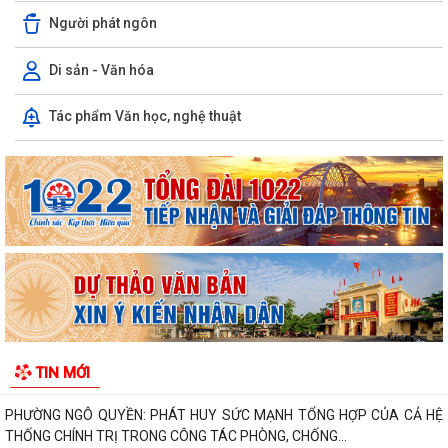
Người phát ngôn
Di sản - Văn hóa
Tác phẩm Văn học, nghệ thuật
PHƯỜNG NGÔ QUYỀN THÔNG TIN VỀ VỤ CHÁY TẠI ĐƯỜNG TRẦN
KHÁNH DƯ
DANH SÁCH ĐĂNG KÝ KINH DOANH THÁNG 7/2026
Phường Ngô Quyền trao tặng sách giáo khoa, đồng phục cho 307 học
sinh có hoàn cảnh khó khăn trước...
Phường Ngô Quyền đẩy mạnh công tác phòng, chống ma túy và nhân
rộng các mô hình an ninh trật tự tại...
TIN MỚI
THƯ CẢM ƠN – NIỀM TIN CỦA NHÂN DÂN DÀNH CHO CHÍNH QUYỀN
PHƯỜNG NGÔ QUYỀN: PHÁT HUY SỨC MẠNH TỔNG HỢP CỦA CẢ HỆ
THỐNG CHÍNH TRỊ TRONG CÔNG TÁC PHÒNG, CHỐNG...