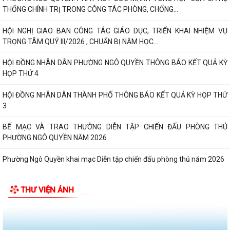
THỐNG CHÍNH TRỊ TRONG CÔNG TÁC PHÒNG, CHỐNG...
HỘI NGHỊ GIAO BAN CÔNG TÁC GIÁO DỤC, TRIỂN KHAI NHIỆM VỤ
TRỌNG TÂM QUÝ III/2026 , CHUẨN BỊ NĂM HỌC...
HỘI ĐỒNG NHÂN DÂN PHƯỜNG NGÔ QUYỀN THÔNG BÁO KẾT QUẢ KỲ
HỌP THỨ 4
HỘI ĐỒNG NHÂN DÂN THÀNH PHỐ THÔNG BÁO KẾT QUẢ KỲ HỌP THỨ
3
BẾ MẠC VÀ TRAO THƯỞNG DIỄN TẬP CHIẾN ĐẤU PHÒNG THỦ
PHƯỜNG NGÔ QUYỀN NĂM 2026
Phường Ngô Quyền khai mạc Diễn tập chiến đấu phòng thủ năm 2026
ĐẢNG ỦY - HĐND - UBND - UB MTTQ VIỆT NAM PHƯỜNG NGÔ QUYỀN
THƯ VIỆN ẢNH
THƯ TRI ÂN GIA ĐÌNH CÁC ANH HÙNG LIỆT...
HƯỚNG DẪN SỬ DỤNG APP TRA CỨU SỬ DỤNG ĐIỆN