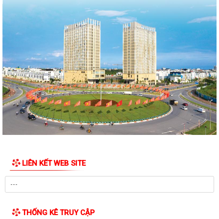
Phường Ngô Quyền: Chuỗi hoạt động tri ân, “Đền ơn đáp nghĩa” thiết
thực nhân kỷ niệm 79 năm Ngày...
PHƯỜNG NGÔ QUYỀN TỔ CHỨC HỘI NGHỊ TRAO TẶNG ẢNH PHỤC CHẾ
LIỆT SĨ VÀ TẶNG QUÀ CHO CÁC HỘ GIA ĐÌNH...
ỦY BAN NHÂN DÂN PHƯỜNG NGÔ QUYỀN THÔNG TIN Về việc cưỡng
chế cưỡng chế 02 tổ chức để thu hồi nhà là...
PHƯỜNG NGÔ QUYỀN THĂM HỎI, TẶNG QUÀ GIA ĐÌNH CHÍNH SÁCH,
NGƯỜI CÓ CÔNG NHÂN DỊP 27/7
PHƯỜNG NGÔ QUYỀN VIẾNG NGHĨA TRANG LIỆT SĨ NHÂN KỶ NIỆM 79
NĂM NGÀY THƯƠNG BINH LIỆT SĨ 27/7
UBND PHƯỜNG NGÔ QUYỀN THÔNG BÁO THỜI GIAN TỔ CHỨC HỘI
LIÊN KẾT WEB SITE
NGHỊ ĐỐI THOẠI DOANH NGHIỆP, HỘ KINH DOANH,...
PHƯỜNG NGÔ QUYỀN TỔ CHỨC GIAO BAN TỔ DÂN PHỐ SAU SẮP XẾP,
SÁP NHẬP
THỐNG KÊ TRUY CẬP
HỘI ĐỒNG NHÂN DÂN PHƯỜNG NGÔ QUYỀN THÔNG BÁO KẾT QUẢ KỲ