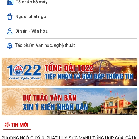
Tổ chức bộ máy
Người phát ngôn
Di sản - Văn hóa
Tác phẩm Văn học, nghệ thuật
PHƯỜNG NGÔ QUYỀN THÔNG TIN VỀ VỤ CHÁY TẠI ĐƯỜNG TRẦN
KHÁNH DƯ
DANH SÁCH ĐĂNG KÝ KINH DOANH THÁNG 7/2026
Phường Ngô Quyền trao tặng sách giáo khoa, đồng phục cho 307 học
sinh có hoàn cảnh khó khăn trước...
Phường Ngô Quyền đẩy mạnh công tác phòng, chống ma túy và nhân
rộng các mô hình an ninh trật tự tại...
TIN MỚI
THƯ CẢM ƠN – NIỀM TIN CỦA NHÂN DÂN DÀNH CHO CHÍNH QUYỀN
PHƯỜNG NGÔ QUYỀN: PHÁT HUY SỨC MẠNH TỔNG HỢP CỦA CẢ HỆ