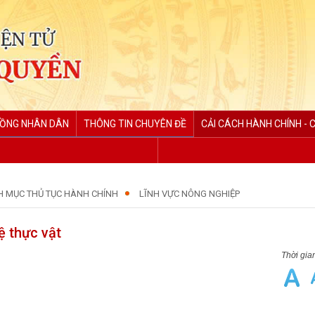
ĐỒNG NHÂN DÂN
THÔNG TIN CHUYÊN ĐỀ
CẢI CÁCH HÀNH CHÍNH - 
H MỤC THỦ TỤC HÀNH CHÍNH
LĨNH VỰC NÔNG NGHIỆP
ệ thực vật