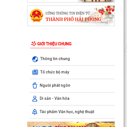
GIỚI THIỆU CHUNG
Thông tin chung
Tổ chức bộ máy
PHƯỜNG NGÔ QUYỀN THÔNG TIN VỀ VỤ CHÁY
Người phát ngôn
TẠI ĐƯỜNG TRẦN KHÁNH DƯ
DANH SÁCH ĐĂNG KÝ KINH DOANH THÁNG
Di sản - Văn hóa
7/2026
Tác phẩm Văn học, nghệ thuật
Phường Ngô Quyền trao tặng sách giáo khoa,
đồng phục cho 307 học sinh có hoàn cảnh khó
khăn trước...