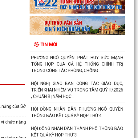
Phường Ngô Quyền đẩy mạnh công tác phòng,
chống ma túy và nhân rộng các mô hình an ninh
trật tự tại...
THƯ CẢM ƠN – NIỀM TIN CỦA NHÂN DÂN DÀNH
TIN MỚI
CHO CHÍNH QUYỀN
PHƯỜNG NGÔ QUYỀN: PHÁT HUY SỨC MẠNH
TỔNG HỢP CỦA CẢ HỆ THỐNG CHÍNH TRỊ
TRONG CÔNG TÁC PHÒNG, CHỐNG...
HỘI NGHỊ GIAO BAN CÔNG TÁC GIÁO DỤC,
TRIỂN KHAI NHIỆM VỤ TRỌNG TÂM QUÝ III/2026
, CHUẨN BỊ NĂM HỌC...
c năng của Sở
HỘI ĐỒNG NHÂN DÂN PHƯỜNG NGÔ QUYỀN
THÔNG BÁO KẾT QUẢ KỲ HỌP THỨ 4
 vi chức năng
HỘI ĐỒNG NHÂN DÂN THÀNH PHỐ THÔNG BÁO
KẾT QUẢ KỲ HỌP THỨ 3
 vi chức năng