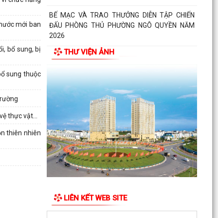
BẾ MẠC VÀ TRAO THƯỞNG DIỄN TẬP CHIẾN
 nước mới ban
ĐẤU PHÒNG THỦ PHƯỜNG NGÔ QUYỀN NĂM
2026
, bổ sung, bị
THƯ VIỆN ẢNH
Phường Ngô Quyền khai mạc Diễn tập chiến đấu
phòng thủ năm 2026
bổ sung thuộc
ĐẢNG ỦY - HĐND - UBND - UB MTTQ VIỆT NAM
PHƯỜNG NGÔ QUYỀN THƯ TRI ÂN GIA ĐÌNH
trường
CÁC ANH HÙNG LIỆT...
ệ thực vật...
HƯỚNG DẪN SỬ DỤNG APP TRA CỨU SỬ DỤNG
ồn thiên nhiên
ĐIỆN
Phường Ngô Quyền: Chuỗi hoạt động tri ân,
“Đền ơn đáp nghĩa” thiết thực nhân kỷ niệm 79
năm Ngày...
LIÊN KẾT WEB SITE
PHƯỜNG NGÔ QUYỀN TỔ CHỨC HỘI NGHỊ TRAO
TẶNG ẢNH PHỤC CHẾ LIỆT SĨ VÀ TẶNG QUÀ