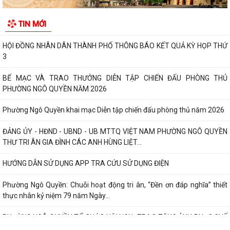
HỘI ĐỒNG NHÂN DÂN PHƯỜNG NGÔ QUYỀN THÔNG BÁO KẾT QUẢ KỲ
TIN MỚI
HỌP THỨ 4
HỘI ĐỒNG NHÂN DÂN THÀNH PHỐ THÔNG BÁO KẾT QUẢ KỲ HỌP THỨ
3
BẾ MẠC VÀ TRAO THƯỞNG DIỄN TẬP CHIẾN ĐẤU PHÒNG THỦ
PHƯỜNG NGÔ QUYỀN NĂM 2026
Phường Ngô Quyền khai mạc Diễn tập chiến đấu phòng thủ năm 2026
ĐẢNG ỦY - HĐND - UBND - UB MTTQ VIỆT NAM PHƯỜNG NGÔ QUYỀN
THƯ TRI ÂN GIA ĐÌNH CÁC ANH HÙNG LIỆT...
HƯỚNG DẪN SỬ DỤNG APP TRA CỨU SỬ DỤNG ĐIỆN
Phường Ngô Quyền: Chuỗi hoạt động tri ân, “Đền ơn đáp nghĩa” thiết
thực nhân kỷ niệm 79 năm Ngày...
PHƯỜNG NGÔ QUYỀN TỔ CHỨC HỘI NGHỊ TRAO TẶNG ẢNH PHỤC CHẾ
LIỆT SĨ VÀ TẶNG QUÀ CHO CÁC HỘ GIA ĐÌNH...