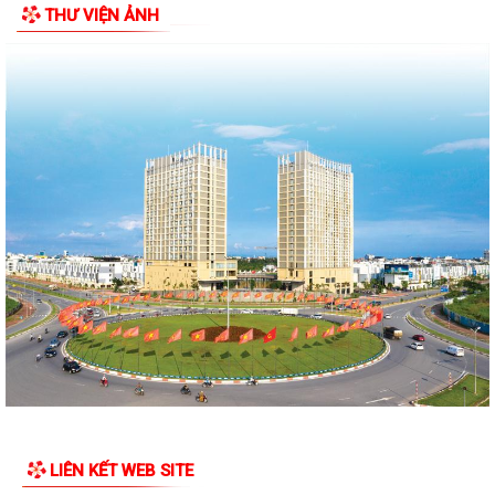
THƯ VIỆN ẢNH
ỦY BAN NHÂN DÂN PHƯỜNG NGÔ QUYỀN THÔNG TIN Về việc cưỡng
chế cưỡng chế 02 tổ chức để thu hồi nhà là...
PHƯỜNG NGÔ QUYỀN THĂM HỎI, TẶNG QUÀ GIA ĐÌNH CHÍNH SÁCH,
NGƯỜI CÓ CÔNG NHÂN DỊP 27/7
PHƯỜNG NGÔ QUYỀN VIẾNG NGHĨA TRANG LIỆT SĨ NHÂN KỶ NIỆM 79
NĂM NGÀY THƯƠNG BINH LIỆT SĨ 27/7
UBND PHƯỜNG NGÔ QUYỀN THÔNG BÁO THỜI GIAN TỔ CHỨC HỘI
NGHỊ ĐỐI THOẠI DOANH NGHIỆP, HỘ KINH DOANH,...
PHƯỜNG NGÔ QUYỀN TỔ CHỨC GIAO BAN TỔ DÂN PHỐ SAU SẮP XẾP,
SÁP NHẬP
HỘI ĐỒNG NHÂN DÂN PHƯỜNG NGÔ QUYỀN THÔNG BÁO KẾT QUẢ KỲ
HỌP THỨ 4, KHÓA II, NHIỆM KỲ 2026 - 2031
PHƯỜNG NGÔ QUYỀN TUYÊN TRUYỀN VẬN ĐỘNG TỔ CHỨC, CÁ NHÂN
LIÊN KẾT WEB SITE
CÓ LIÊN QUAN THUÊ NHÀ, ĐẤT LÀ TÀI SẢN...