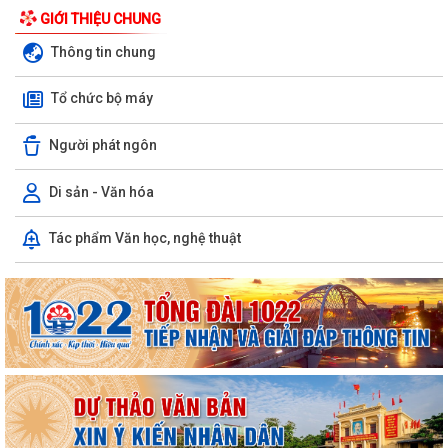
GIỚI THIỆU CHUNG
Thông tin chung
Tổ chức bộ máy
Người phát ngôn
Di sản - Văn hóa
Tác phẩm Văn học, nghệ thuật
Phường Ngô Quyền đẩy mạnh công tác phòng, chống ma túy và nhân
rộng các mô hình an ninh trật tự tại...
THƯ CẢM ƠN – NIỀM TIN CỦA NHÂN DÂN DÀNH CHO CHÍNH QUYỀN
PHƯỜNG NGÔ QUYỀN: PHÁT HUY SỨC MẠNH TỔNG HỢP CỦA CẢ HỆ
THỐNG CHÍNH TRỊ TRONG CÔNG TÁC PHÒNG, CHỐNG...
HỘI NGHỊ GIAO BAN CÔNG TÁC GIÁO DỤC, TRIỂN KHAI NHIỆM VỤ
TRỌNG TÂM QUÝ III/2026 , CHUẨN BỊ NĂM HỌC...