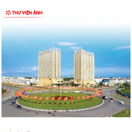
ĐẢNG ỦY - HĐND - UBND - UB MTTQ VIỆT NAM PHƯỜNG NGÔ QUYỀN
THƯ VIỆN ẢNH
THƯ TRI ÂN GIA ĐÌNH CÁC ANH HÙNG LIỆT...
HƯỚNG DẪN SỬ DỤNG APP TRA CỨU SỬ DỤNG ĐIỆN
Phường Ngô Quyền: Chuỗi hoạt động tri ân, “Đền ơn đáp nghĩa” thiết
thực nhân kỷ niệm 79 năm Ngày...
PHƯỜNG NGÔ QUYỀN TỔ CHỨC HỘI NGHỊ TRAO TẶNG ẢNH PHỤC CHẾ
LIỆT SĨ VÀ TẶNG QUÀ CHO CÁC HỘ GIA ĐÌNH...
ỦY BAN NHÂN DÂN PHƯỜNG NGÔ QUYỀN THÔNG TIN Về việc cưỡng
chế cưỡng chế 02 tổ chức để thu hồi nhà là...
PHƯỜNG NGÔ QUYỀN THĂM HỎI, TẶNG QUÀ GIA ĐÌNH CHÍNH SÁCH,
NGƯỜI CÓ CÔNG NHÂN DỊP 27/7
PHƯỜNG NGÔ QUYỀN VIẾNG NGHĨA TRANG LIỆT SĨ NHÂN KỶ NIỆM 79
NĂM NGÀY THƯƠNG BINH LIỆT SĨ 27/7
UBND PHƯỜNG NGÔ QUYỀN THÔNG BÁO THỜI GIAN TỔ CHỨC HỘI