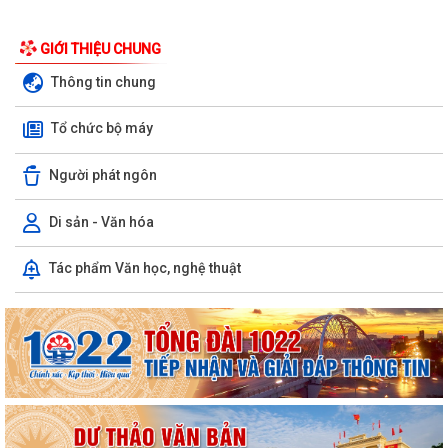
GIỚI THIỆU CHUNG
Thông tin chung
Tổ chức bộ máy
Người phát ngôn
Di sản - Văn hóa
Tác phẩm Văn học, nghệ thuật
PHƯỜNG NGÔ QUYỀN THÔNG TIN VỀ VỤ CHÁY TẠI ĐƯỜNG TRẦN
KHÁNH DƯ
DANH SÁCH ĐĂNG KÝ KINH DOANH THÁNG 7/2026
Phường Ngô Quyền trao tặng sách giáo khoa, đồng phục cho 307 học
sinh có hoàn cảnh khó khăn trước...