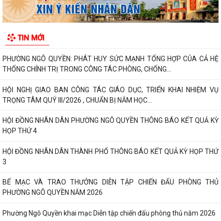
Phường Ngô Quyền đẩy mạnh công tác phòng, chống ma túy và nhân
rộng các mô hình an ninh trật tự tại...
TIN MỚI
THƯ CẢM ƠN – NIỀM TIN CỦA NHÂN DÂN DÀNH CHO CHÍNH QUYỀN
PHƯỜNG NGÔ QUYỀN: PHÁT HUY SỨC MẠNH TỔNG HỢP CỦA CẢ HỆ
THỐNG CHÍNH TRỊ TRONG CÔNG TÁC PHÒNG, CHỐNG...
HỘI NGHỊ GIAO BAN CÔNG TÁC GIÁO DỤC, TRIỂN KHAI NHIỆM VỤ
TRỌNG TÂM QUÝ III/2026 , CHUẨN BỊ NĂM HỌC...
HỘI ĐỒNG NHÂN DÂN PHƯỜNG NGÔ QUYỀN THÔNG BÁO KẾT QUẢ KỲ
HỌP THỨ 4
HỘI ĐỒNG NHÂN DÂN THÀNH PHỐ THÔNG BÁO KẾT QUẢ KỲ HỌP THỨ
3
BẾ MẠC VÀ TRAO THƯỞNG DIỄN TẬP CHIẾN ĐẤU PHÒNG THỦ
PHƯỜNG NGÔ QUYỀN NĂM 2026
Phường Ngô Quyền khai mạc Diễn tập chiến đấu phòng thủ năm 2026