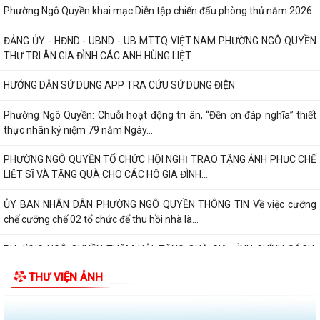
Phường Ngô Quyền khai mạc Diễn tập chiến đấu phòng thủ năm 2026
ĐẢNG ỦY - HĐND - UBND - UB MTTQ VIỆT NAM PHƯỜNG NGÔ QUYỀN
THƯ TRI ÂN GIA ĐÌNH CÁC ANH HÙNG LIỆT...
HƯỚNG DẪN SỬ DỤNG APP TRA CỨU SỬ DỤNG ĐIỆN
Phường Ngô Quyền: Chuỗi hoạt động tri ân, “Đền ơn đáp nghĩa” thiết
thực nhân kỷ niệm 79 năm Ngày...
PHƯỜNG NGÔ QUYỀN TỔ CHỨC HỘI NGHỊ TRAO TẶNG ẢNH PHỤC CHẾ
LIỆT SĨ VÀ TẶNG QUÀ CHO CÁC HỘ GIA ĐÌNH...
ỦY BAN NHÂN DÂN PHƯỜNG NGÔ QUYỀN THÔNG TIN Về việc cưỡng
chế cưỡng chế 02 tổ chức để thu hồi nhà là...
PHƯỜNG NGÔ QUYỀN THĂM HỎI, TẶNG QUÀ GIA ĐÌNH CHÍNH SÁCH,
NGƯỜI CÓ CÔNG NHÂN DỊP 27/7
THƯ VIỆN ẢNH
PHƯỜNG NGÔ QUYỀN VIẾNG NGHĨA TRANG LIỆT SĨ NHÂN KỶ NIỆM 79
NĂM NGÀY THƯƠNG BINH LIỆT SĨ 27/7