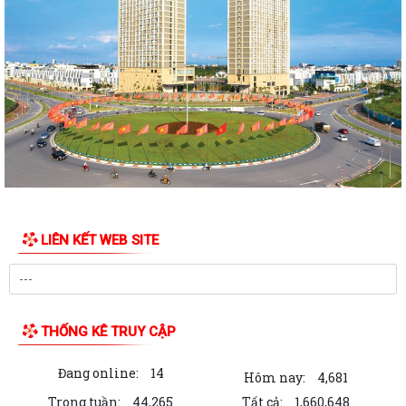
PHƯỜNG NGÔ QUYỀN TỔ CHỨC HỘI NGHỊ TRAO TẶNG ẢNH PHỤC CHẾ
LIỆT SĨ VÀ TẶNG QUÀ CHO CÁC HỘ GIA ĐÌNH...
ỦY BAN NHÂN DÂN PHƯỜNG NGÔ QUYỀN THÔNG TIN Về việc cưỡng
chế cưỡng chế 02 tổ chức để thu hồi nhà là...
PHƯỜNG NGÔ QUYỀN THĂM HỎI, TẶNG QUÀ GIA ĐÌNH CHÍNH SÁCH,
NGƯỜI CÓ CÔNG NHÂN DỊP 27/7
PHƯỜNG NGÔ QUYỀN VIẾNG NGHĨA TRANG LIỆT SĨ NHÂN KỶ NIỆM 79
NĂM NGÀY THƯƠNG BINH LIỆT SĨ 27/7
UBND PHƯỜNG NGÔ QUYỀN THÔNG BÁO THỜI GIAN TỔ CHỨC HỘI
LIÊN KẾT WEB SITE
NGHỊ ĐỐI THOẠI DOANH NGHIỆP, HỘ KINH DOANH,...
PHƯỜNG NGÔ QUYỀN TỔ CHỨC GIAO BAN TỔ DÂN PHỐ SAU SẮP XẾP,
SÁP NHẬP
THỐNG KÊ TRUY CẬP
HỘI ĐỒNG NHÂN DÂN PHƯỜNG NGÔ QUYỀN THÔNG BÁO KẾT QUẢ KỲ
HỌP THỨ 4, KHÓA II, NHIỆM KỲ 2026 - 2031
Đang online:
14
Hôm nay:
4,681
PHƯỜNG NGÔ QUYỀN TUYÊN TRUYỀN VẬN ĐỘNG TỔ CHỨC, CÁ NHÂN
Trong tuần:
44,265
Tất cả:
1,660,648