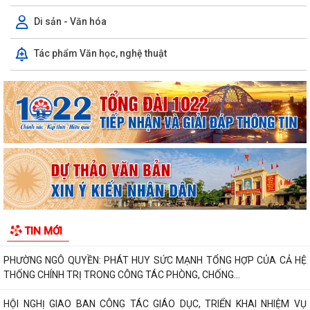
Di sản - Văn hóa
Tác phẩm Văn học, nghệ thuật
PHƯỜNG NGÔ QUYỀN THÔNG TIN VỀ VỤ CHÁY TẠI ĐƯỜNG TRẦN
KHÁNH DƯ
DANH SÁCH ĐĂNG KÝ KINH DOANH THÁNG 7/2026
Phường Ngô Quyền trao tặng sách giáo khoa, đồng phục cho 307 học
sinh có hoàn cảnh khó khăn trước...
Phường Ngô Quyền đẩy mạnh công tác phòng, chống ma túy và nhân
rộng các mô hình an ninh trật tự tại...
TIN MỚI
THƯ CẢM ƠN – NIỀM TIN CỦA NHÂN DÂN DÀNH CHO CHÍNH QUYỀN
PHƯỜNG NGÔ QUYỀN: PHÁT HUY SỨC MẠNH TỔNG HỢP CỦA CẢ HỆ
THỐNG CHÍNH TRỊ TRONG CÔNG TÁC PHÒNG, CHỐNG...
HỘI NGHỊ GIAO BAN CÔNG TÁC GIÁO DỤC, TRIỂN KHAI NHIỆM VỤ