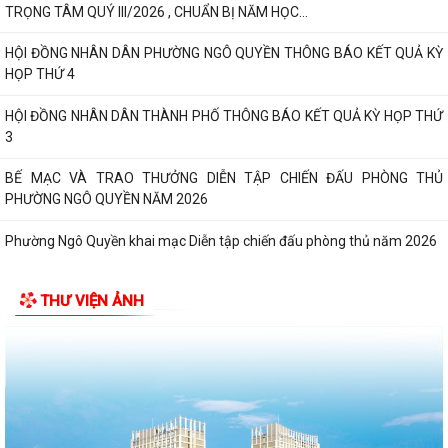
TRỌNG TÂM QUÝ III/2026 , CHUẨN BỊ NĂM HỌC...
HỘI ĐỒNG NHÂN DÂN PHƯỜNG NGÔ QUYỀN THÔNG BÁO KẾT QUẢ KỲ
HỌP THỨ 4
HỘI ĐỒNG NHÂN DÂN THÀNH PHỐ THÔNG BÁO KẾT QUẢ KỲ HỌP THỨ
3
BẾ MẠC VÀ TRAO THƯỞNG DIỄN TẬP CHIẾN ĐẤU PHÒNG THỦ
PHƯỜNG NGÔ QUYỀN NĂM 2026
Phường Ngô Quyền khai mạc Diễn tập chiến đấu phòng thủ năm 2026
ĐẢNG ỦY - HĐND - UBND - UB MTTQ VIỆT NAM PHƯỜNG NGÔ QUYỀN
THƯ VIỆN ẢNH
THƯ TRI ÂN GIA ĐÌNH CÁC ANH HÙNG LIỆT...
HƯỚNG DẪN SỬ DỤNG APP TRA CỨU SỬ DỤNG ĐIỆN
Phường Ngô Quyền: Chuỗi hoạt động tri ân, “Đền ơn đáp nghĩa” thiết
thực nhân kỷ niệm 79 năm Ngày...