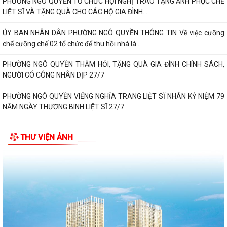
PHƯỜNG NGÔ QUYỀN TỔ CHỨC HỘI NGHỊ TRAO TẶNG ẢNH PHỤC CHẾ
LIỆT SĨ VÀ TẶNG QUÀ CHO CÁC HỘ GIA ĐÌNH...
ỦY BAN NHÂN DÂN PHƯỜNG NGÔ QUYỀN THÔNG TIN Về việc cưỡng
chế cưỡng chế 02 tổ chức để thu hồi nhà là...
PHƯỜNG NGÔ QUYỀN THĂM HỎI, TẶNG QUÀ GIA ĐÌNH CHÍNH SÁCH,
NGƯỜI CÓ CÔNG NHÂN DỊP 27/7
PHƯỜNG NGÔ QUYỀN VIẾNG NGHĨA TRANG LIỆT SĨ NHÂN KỶ NIỆM 79
NĂM NGÀY THƯƠNG BINH LIỆT SĨ 27/7
UBND PHƯỜNG NGÔ QUYỀN THÔNG BÁO THỜI GIAN TỔ CHỨC HỘI
THƯ VIỆN ẢNH
NGHỊ ĐỐI THOẠI DOANH NGHIỆP, HỘ KINH DOANH,...
PHƯỜNG NGÔ QUYỀN TỔ CHỨC GIAO BAN TỔ DÂN PHỐ SAU SẮP XẾP,
SÁP NHẬP
HỘI ĐỒNG NHÂN DÂN PHƯỜNG NGÔ QUYỀN THÔNG BÁO KẾT QUẢ KỲ
HỌP THỨ 4, KHÓA II, NHIỆM KỲ 2026 - 2031
PHƯỜNG NGÔ QUYỀN TUYÊN TRUYỀN VẬN ĐỘNG TỔ CHỨC, CÁ NHÂN