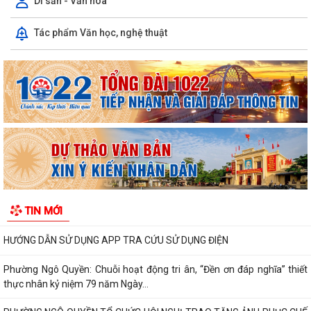
Di sản - Văn hóa
TRỌNG TÂM QUÝ III/2026 , CHUẨN BỊ NĂM HỌC...
Tác phẩm Văn học, nghệ thuật
HỘI ĐỒNG NHÂN DÂN PHƯỜNG NGÔ QUYỀN THÔNG BÁO KẾT QUẢ KỲ
HỌP THỨ 4
HỘI ĐỒNG NHÂN DÂN THÀNH PHỐ THÔNG BÁO KẾT QUẢ KỲ HỌP THỨ
3
BẾ MẠC VÀ TRAO THƯỞNG DIỄN TẬP CHIẾN ĐẤU PHÒNG THỦ
PHƯỜNG NGÔ QUYỀN NĂM 2026
Phường Ngô Quyền khai mạc Diễn tập chiến đấu phòng thủ năm 2026
ĐẢNG ỦY - HĐND - UBND - UB MTTQ VIỆT NAM PHƯỜNG NGÔ QUYỀN
TIN MỚI
THƯ TRI ÂN GIA ĐÌNH CÁC ANH HÙNG LIỆT...
HƯỚNG DẪN SỬ DỤNG APP TRA CỨU SỬ DỤNG ĐIỆN
Phường Ngô Quyền: Chuỗi hoạt động tri ân, “Đền ơn đáp nghĩa” thiết
thực nhân kỷ niệm 79 năm Ngày...