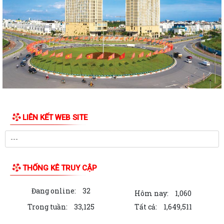
CÓ LIÊN QUAN THUÊ NHÀ, ĐẤT LÀ TÀI SẢN...
Kỳ họp thứ 4 HĐND Phường Ngô Quyền: Phân bổ bổ sung hơn 38 tỷ
đồng vốn đầu tư công
KẾ HOẠCH TỔ CHỨC TIẾP CÔNG DÂN 6 THÁNG CUỐI NĂM 2026 CỦA
THƯỜNG TRỰC HĐND, ĐẠI BIỂU HĐND PHƯỜNG...
HỘI ĐỒNG NHÂN DÂN PHƯỜNG THÔNG BÁO LỊCH TIẾP CÔNG DÂN 6
THÁNG CUỐI NĂM 2026 CỦA THƯỜNG TRỰC HĐND,...
LIÊN KẾT WEB SITE
PHƯỜNG NGÔ QUYỀN: NÂNG CAO HIỆU QUẢ QUẢN LÝ HOẠT ĐỘNG PHI
CHÍNH PHỦ NƯỚC NGOÀI – GẮN KẾT CHẶT CHẼ...
PHÓNG SỰ (THP): Phường Ngô Quyền giải phóng mặt bằng khu vực
chung cư A7, A8 Vạn Mỹ
THỐNG KÊ TRUY CẬP
THƯỜNG TRỰC HĐND PHƯỜNG NGÔ QUYỀN TỔ CHỨC HỘI NGHỊ
Đang online:
32
Hôm nay:
1,060
CHUẨN BỊ CHO KỲ HỌP THỨ 4 (KỲ HỌP THƯỜNG LỆ GIỮA...
Trong tuần:
33,125
Tất cả:
1,649,511
ỦY BAN NHÂN DÂN PHƯỜNG NGÔ QUYỀN TỔ CHỨC GIAO BAN ỦY