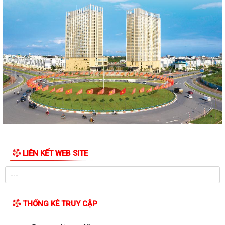
PHƯỜNG NGÔ QUYỀN TỔ CHỨC HỘI NGHỊ TRAO TẶNG ẢNH PHỤC CHẾ
LIỆT SĨ VÀ TẶNG QUÀ CHO CÁC HỘ GIA ĐÌNH...
ỦY BAN NHÂN DÂN PHƯỜNG NGÔ QUYỀN THÔNG TIN Về việc cưỡng
chế cưỡng chế 02 tổ chức để thu hồi nhà là...
PHƯỜNG NGÔ QUYỀN THĂM HỎI, TẶNG QUÀ GIA ĐÌNH CHÍNH SÁCH,
NGƯỜI CÓ CÔNG NHÂN DỊP 27/7
PHƯỜNG NGÔ QUYỀN VIẾNG NGHĨA TRANG LIỆT SĨ NHÂN KỶ NIỆM 79
NĂM NGÀY THƯƠNG BINH LIỆT SĨ 27/7
UBND PHƯỜNG NGÔ QUYỀN THÔNG BÁO THỜI GIAN TỔ CHỨC HỘI
LIÊN KẾT WEB SITE
NGHỊ ĐỐI THOẠI DOANH NGHIỆP, HỘ KINH DOANH,...
PHƯỜNG NGÔ QUYỀN TỔ CHỨC GIAO BAN TỔ DÂN PHỐ SAU SẮP XẾP,
SÁP NHẬP
THỐNG KÊ TRUY CẬP
HỘI ĐỒNG NHÂN DÂN PHƯỜNG NGÔ QUYỀN THÔNG BÁO KẾT QUẢ KỲ
HỌP THỨ 4, KHÓA II, NHIỆM KỲ 2026 - 2031