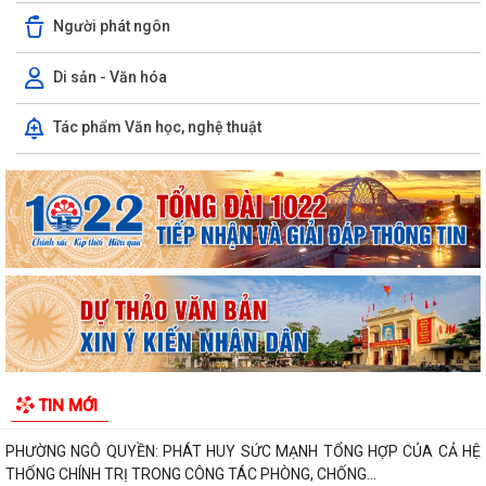
Người phát ngôn
Di sản - Văn hóa
Tác phẩm Văn học, nghệ thuật
PHƯỜNG NGÔ QUYỀN THÔNG TIN VỀ VỤ CHÁY TẠI ĐƯỜNG TRẦN
KHÁNH DƯ
DANH SÁCH ĐĂNG KÝ KINH DOANH THÁNG 7/2026
Phường Ngô Quyền trao tặng sách giáo khoa, đồng phục cho 307 học
sinh có hoàn cảnh khó khăn trước...
Phường Ngô Quyền đẩy mạnh công tác phòng, chống ma túy và nhân
rộng các mô hình an ninh trật tự tại...
TIN MỚI
THƯ CẢM ƠN – NIỀM TIN CỦA NHÂN DÂN DÀNH CHO CHÍNH QUYỀN
PHƯỜNG NGÔ QUYỀN: PHÁT HUY SỨC MẠNH TỔNG HỢP CỦA CẢ HỆ
THỐNG CHÍNH TRỊ TRONG CÔNG TÁC PHÒNG, CHỐNG...