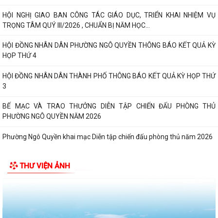
HỘI NGHỊ GIAO BAN CÔNG TÁC GIÁO DỤC, TRIỂN KHAI NHIỆM VỤ
TRỌNG TÂM QUÝ III/2026 , CHUẨN BỊ NĂM HỌC...
HỘI ĐỒNG NHÂN DÂN PHƯỜNG NGÔ QUYỀN THÔNG BÁO KẾT QUẢ KỲ
HỌP THỨ 4
HỘI ĐỒNG NHÂN DÂN THÀNH PHỐ THÔNG BÁO KẾT QUẢ KỲ HỌP THỨ
3
BẾ MẠC VÀ TRAO THƯỞNG DIỄN TẬP CHIẾN ĐẤU PHÒNG THỦ
PHƯỜNG NGÔ QUYỀN NĂM 2026
Phường Ngô Quyền khai mạc Diễn tập chiến đấu phòng thủ năm 2026
ĐẢNG ỦY - HĐND - UBND - UB MTTQ VIỆT NAM PHƯỜNG NGÔ QUYỀN
THƯ VIỆN ẢNH
THƯ TRI ÂN GIA ĐÌNH CÁC ANH HÙNG LIỆT...
HƯỚNG DẪN SỬ DỤNG APP TRA CỨU SỬ DỤNG ĐIỆN
Phường Ngô Quyền: Chuỗi hoạt động tri ân, “Đền ơn đáp nghĩa” thiết
thực nhân kỷ niệm 79 năm Ngày...