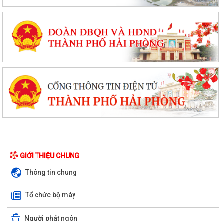
PHƯỜNG NGÔ QUYỀN THÔNG TIN VỀ VỤ CHÁY TẠI ĐƯỜNG TRẦN
KHÁNH DƯ
DANH SÁCH ĐĂNG KÝ KINH DOANH THÁNG 7/2026
GIỚI THIỆU CHUNG
Thông tin chung
Phường Ngô Quyền trao tặng sách giáo khoa, đồng phục cho 307 học
sinh có hoàn cảnh khó khăn trước...
Tổ chức bộ máy
Phường Ngô Quyền đẩy mạnh công tác phòng, chống ma túy và nhân
rộng các mô hình an ninh trật tự tại...
Người phát ngôn