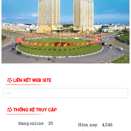
PHƯỜNG NGÔ QUYỀN TỔ CHỨC GIAO BAN TỔ DÂN PHỐ SAU SẮP XẾP,
SÁP NHẬP
HỘI ĐỒNG NHÂN DÂN PHƯỜNG NGÔ QUYỀN THÔNG BÁO KẾT QUẢ KỲ
HỌP THỨ 4, KHÓA II, NHIỆM KỲ 2026 - 2031
PHƯỜNG NGÔ QUYỀN TUYÊN TRUYỀN VẬN ĐỘNG TỔ CHỨC, CÁ NHÂN
CÓ LIÊN QUAN THUÊ NHÀ, ĐẤT LÀ TÀI SẢN...
Kỳ họp thứ 4 HĐND Phường Ngô Quyền: Phân bổ bổ sung hơn 38 tỷ
đồng vốn đầu tư công
KẾ HOẠCH TỔ CHỨC TIẾP CÔNG DÂN 6 THÁNG CUỐI NĂM 2026 CỦA
LIÊN KẾT WEB SITE
THƯỜNG TRỰC HĐND, ĐẠI BIỂU HĐND PHƯỜNG...
HỘI ĐỒNG NHÂN DÂN PHƯỜNG THÔNG BÁO LỊCH TIẾP CÔNG DÂN 6
THÁNG CUỐI NĂM 2026 CỦA THƯỜNG TRỰC HĐND,...
THỐNG KÊ TRUY CẬP
PHƯỜNG NGÔ QUYỀN: NÂNG CAO HIỆU QUẢ QUẢN LÝ HOẠT ĐỘNG PHI
CHÍNH PHỦ NƯỚC NGOÀI – GẮN KẾT CHẶT CHẼ...
Đang online:
20
Hôm nay:
4,546