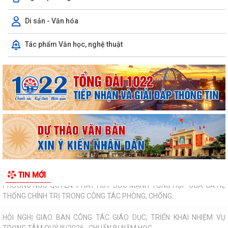
THƯ CẢM ƠN – NIỀM TIN CỦA NHÂN DÂN DÀNH CHO CHÍNH QUYỀN
Di sản - Văn hóa
PHƯỜNG NGÔ QUYỀN: PHÁT HUY SỨC MẠNH TỔNG HỢP CỦA CẢ HỆ
Tác phẩm Văn học, nghệ thuật
THỐNG CHÍNH TRỊ TRONG CÔNG TÁC PHÒNG, CHỐNG...
HỘI NGHỊ GIAO BAN CÔNG TÁC GIÁO DỤC, TRIỂN KHAI NHIỆM VỤ
TRỌNG TÂM QUÝ III/2026 , CHUẨN BỊ NĂM HỌC...
HỘI ĐỒNG NHÂN DÂN PHƯỜNG NGÔ QUYỀN THÔNG BÁO KẾT QUẢ KỲ
HỌP THỨ 4
HỘI ĐỒNG NHÂN DÂN THÀNH PHỐ THÔNG BÁO KẾT QUẢ KỲ HỌP THỨ
3
BẾ MẠC VÀ TRAO THƯỞNG DIỄN TẬP CHIẾN ĐẤU PHÒNG THỦ
TIN MỚI
PHƯỜNG NGÔ QUYỀN NĂM 2026
Phường Ngô Quyền khai mạc Diễn tập chiến đấu phòng thủ năm 2026
ĐẢNG ỦY - HĐND - UBND - UB MTTQ VIỆT NAM PHƯỜNG NGÔ QUYỀN