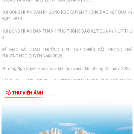
THƯ TRI ÂN GIA ĐÌNH CÁC ANH HÙNG LIỆT...
HƯỚNG DẪN SỬ DỤNG APP TRA CỨU SỬ DỤNG ĐIỆN
Phường Ngô Quyền: Chuỗi hoạt động tri ân, “Đền ơn đáp nghĩa” thiết
thực nhân kỷ niệm 79 năm Ngày...
PHƯỜNG NGÔ QUYỀN TỔ CHỨC HỘI NGHỊ TRAO TẶNG ẢNH PHỤC CHẾ
LIỆT SĨ VÀ TẶNG QUÀ CHO CÁC HỘ GIA ĐÌNH...
ỦY BAN NHÂN DÂN PHƯỜNG NGÔ QUYỀN THÔNG TIN Về việc cưỡng
chế cưỡng chế 02 tổ chức để thu hồi nhà là...
PHƯỜNG NGÔ QUYỀN THĂM HỎI, TẶNG QUÀ GIA ĐÌNH CHÍNH SÁCH,
NGƯỜI CÓ CÔNG NHÂN DỊP 27/7
THƯ VIỆN ẢNH
PHƯỜNG NGÔ QUYỀN VIẾNG NGHĨA TRANG LIỆT SĨ NHÂN KỶ NIỆM 79
NĂM NGÀY THƯƠNG BINH LIỆT SĨ 27/7
UBND PHƯỜNG NGÔ QUYỀN THÔNG BÁO THỜI GIAN TỔ CHỨC HỘI
NGHỊ ĐỐI THOẠI DOANH NGHIỆP, HỘ KINH DOANH,...