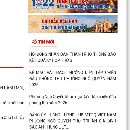
HỘI NGHỊ GIAO BAN CÔNG TÁC GIÁO DỤC,
TRIỂN KHAI NHIỆM VỤ TRỌNG TÂM QUÝ III/2026
, CHUẨN BỊ NĂM HỌC...
HỘI ĐỒNG NHÂN DÂN PHƯỜNG NGÔ QUYỀN
TIN MỚI
THÔNG BÁO KẾT QUẢ KỲ HỌP THỨ 4
HỘI ĐỒNG NHÂN DÂN THÀNH PHỐ THÔNG BÁO
KẾT QUẢ KỲ HỌP THỨ 3
BẾ MẠC VÀ TRAO THƯỞNG DIỄN TẬP CHIẾN
ĐẤU PHÒNG THỦ PHƯỜNG NGÔ QUYỀN NĂM
2026
N HÀNH MỚI,
Phường Ngô Quyền khai mạc Diễn tập chiến đấu
 nước mới ban
phòng thủ năm 2026
ĐẢNG ỦY - HĐND - UBND - UB MTTQ VIỆT NAM
a Chủ tịch Ủy
PHƯỜNG NGÔ QUYỀN THƯ TRI ÂN GIA ĐÌNH
CÁC ANH HÙNG LIỆT...