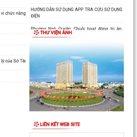
HƯỚNG DẪN SỬ DỤNG APP TRA CỨU SỬ DỤNG
 vi chức năng
ĐIỆN
Phường Ngô Quyền: Chuỗi hoạt động tri ân,
THƯ VIỆN ẢNH
“Đền ơn đáp nghĩa” thiết thực nhân kỷ niệm 79
năm Ngày...
PHƯỜNG NGÔ QUYỀN TỔ CHỨC HỘI NGHỊ TRAO
TẶNG ẢNH PHỤC CHẾ LIỆT SĨ VÀ TẶNG QUÀ
lý của Sở Tài
CHO CÁC HỘ GIA ĐÌNH...
ỦY BAN NHÂN DÂN PHƯỜNG NGÔ QUYỀN
THÔNG TIN Về việc cưỡng chế cưỡng chế 02 tổ
chức để thu hồi nhà là...
PHƯỜNG NGÔ QUYỀN THĂM HỎI, TẶNG QUÀ
GIA ĐÌNH CHÍNH SÁCH, NGƯỜI CÓ CÔNG NHÂN
DỊP 27/7
LIÊN KẾT WEB SITE
PHƯỜNG NGÔ QUYỀN VIẾNG NGHĨA TRANG LIỆT