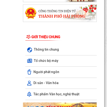
GIỚI THIỆU CHUNG
Thông tin chung
Tổ chức bộ máy
Phường Ngô Quyền đẩy mạnh công tác phòng,
chống ma túy và nhân rộng các mô hình an ninh
Người phát ngôn
trật tự tại...
THƯ CẢM ƠN – NIỀM TIN CỦA NHÂN DÂN DÀNH
Di sản - Văn hóa
CHO CHÍNH QUYỀN
Tác phẩm Văn học, nghệ thuật
PHƯỜNG NGÔ QUYỀN: PHÁT HUY SỨC MẠNH
TỔNG HỢP CỦA CẢ HỆ THỐNG CHÍNH TRỊ
TRONG CÔNG TÁC PHÒNG, CHỐNG...