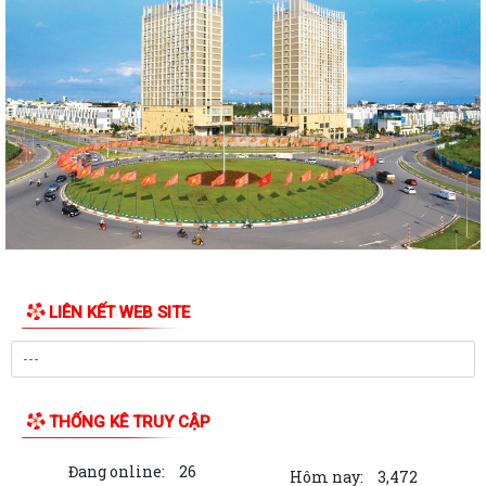
PHƯỜNG NGÔ QUYỀN TỔ CHỨC HỘI NGHỊ TRAO TẶNG ẢNH PHỤC CHẾ
LIỆT SĨ VÀ TẶNG QUÀ CHO CÁC HỘ GIA ĐÌNH...
ỦY BAN NHÂN DÂN PHƯỜNG NGÔ QUYỀN THÔNG TIN Về việc cưỡng
chế cưỡng chế 02 tổ chức để thu hồi nhà là...
PHƯỜNG NGÔ QUYỀN THĂM HỎI, TẶNG QUÀ GIA ĐÌNH CHÍNH SÁCH,
NGƯỜI CÓ CÔNG NHÂN DỊP 27/7
PHƯỜNG NGÔ QUYỀN VIẾNG NGHĨA TRANG LIỆT SĨ NHÂN KỶ NIỆM 79
NĂM NGÀY THƯƠNG BINH LIỆT SĨ 27/7
UBND PHƯỜNG NGÔ QUYỀN THÔNG BÁO THỜI GIAN TỔ CHỨC HỘI
LIÊN KẾT WEB SITE
NGHỊ ĐỐI THOẠI DOANH NGHIỆP, HỘ KINH DOANH,...
PHƯỜNG NGÔ QUYỀN TỔ CHỨC GIAO BAN TỔ DÂN PHỐ SAU SẮP XẾP,
SÁP NHẬP
THỐNG KÊ TRUY CẬP
HỘI ĐỒNG NHÂN DÂN PHƯỜNG NGÔ QUYỀN THÔNG BÁO KẾT QUẢ KỲ
HỌP THỨ 4, KHÓA II, NHIỆM KỲ 2026 - 2031
Đang online:
26
Hôm nay:
3,472