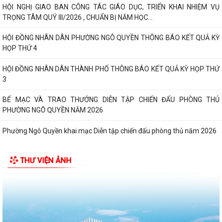
HỘI NGHỊ GIAO BAN CÔNG TÁC GIÁO DỤC, TRIỂN KHAI NHIỆM VỤ
TRỌNG TÂM QUÝ III/2026 , CHUẨN BỊ NĂM HỌC...
HỘI ĐỒNG NHÂN DÂN PHƯỜNG NGÔ QUYỀN THÔNG BÁO KẾT QUẢ KỲ
HỌP THỨ 4
HỘI ĐỒNG NHÂN DÂN THÀNH PHỐ THÔNG BÁO KẾT QUẢ KỲ HỌP THỨ
3
BẾ MẠC VÀ TRAO THƯỞNG DIỄN TẬP CHIẾN ĐẤU PHÒNG THỦ
PHƯỜNG NGÔ QUYỀN NĂM 2026
Phường Ngô Quyền khai mạc Diễn tập chiến đấu phòng thủ năm 2026
ĐẢNG ỦY - HĐND - UBND - UB MTTQ VIỆT NAM PHƯỜNG NGÔ QUYỀN
THƯ VIỆN ẢNH
THƯ TRI ÂN GIA ĐÌNH CÁC ANH HÙNG LIỆT...
HƯỚNG DẪN SỬ DỤNG APP TRA CỨU SỬ DỤNG ĐIỆN
Phường Ngô Quyền: Chuỗi hoạt động tri ân, “Đền ơn đáp nghĩa” thiết
thực nhân kỷ niệm 79 năm Ngày...