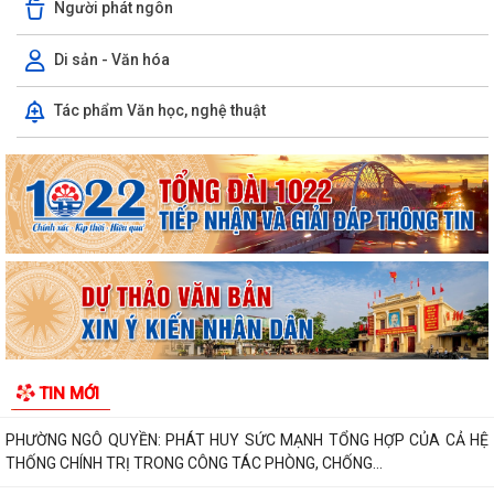
Người phát ngôn
Di sản - Văn hóa
Tác phẩm Văn học, nghệ thuật
PHƯỜNG NGÔ QUYỀN THÔNG TIN VỀ VỤ CHÁY TẠI ĐƯỜNG TRẦN
KHÁNH DƯ
DANH SÁCH ĐĂNG KÝ KINH DOANH THÁNG 7/2026
Phường Ngô Quyền trao tặng sách giáo khoa, đồng phục cho 307 học
sinh có hoàn cảnh khó khăn trước...
Phường Ngô Quyền đẩy mạnh công tác phòng, chống ma túy và nhân
rộng các mô hình an ninh trật tự tại...
TIN MỚI
THƯ CẢM ƠN – NIỀM TIN CỦA NHÂN DÂN DÀNH CHO CHÍNH QUYỀN
PHƯỜNG NGÔ QUYỀN: PHÁT HUY SỨC MẠNH TỔNG HỢP CỦA CẢ HỆ
THỐNG CHÍNH TRỊ TRONG CÔNG TÁC PHÒNG, CHỐNG...