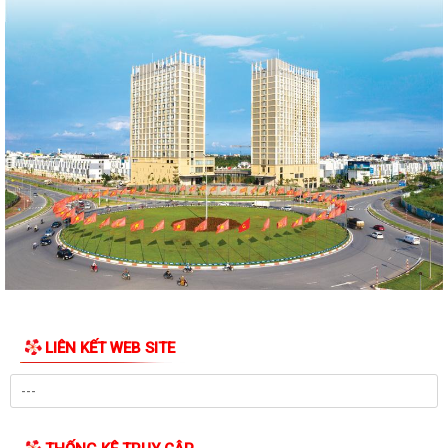
HỘI ĐỒNG NHÂN DÂN PHƯỜNG NGÔ QUYỀN THÔNG BÁO KẾT QUẢ KỲ
HỌP THỨ 4, KHÓA II, NHIỆM KỲ 2026 - 2031
PHƯỜNG NGÔ QUYỀN TUYÊN TRUYỀN VẬN ĐỘNG TỔ CHỨC, CÁ NHÂN
CÓ LIÊN QUAN THUÊ NHÀ, ĐẤT LÀ TÀI SẢN...
Kỳ họp thứ 4 HĐND Phường Ngô Quyền: Phân bổ bổ sung hơn 38 tỷ
đồng vốn đầu tư công
KẾ HOẠCH TỔ CHỨC TIẾP CÔNG DÂN 6 THÁNG CUỐI NĂM 2026 CỦA
THƯỜNG TRỰC HĐND, ĐẠI BIỂU HĐND PHƯỜNG...
HỘI ĐỒNG NHÂN DÂN PHƯỜNG THÔNG BÁO LỊCH TIẾP CÔNG DÂN 6
THÁNG CUỐI NĂM 2026 CỦA THƯỜNG TRỰC HĐND,...
PHƯỜNG NGÔ QUYỀN: NÂNG CAO HIỆU QUẢ QUẢN LÝ HOẠT ĐỘNG PHI
CHÍNH PHỦ NƯỚC NGOÀI – GẮN KẾT CHẶT CHẼ...
LIÊN KẾT WEB SITE
PHÓNG SỰ (THP): Phường Ngô Quyền giải phóng mặt bằng khu vực
chung cư A7, A8 Vạn Mỹ
THƯỜNG TRỰC HĐND PHƯỜNG NGÔ QUYỀN TỔ CHỨC HỘI NGHỊ