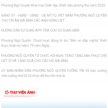
Phường Ngô Quyền: Chuỗi hoạt động tri ân, “Đền ơn đáp nghĩa” thiết
thực nhân kỷ niệm 79 năm Ngày...
PHƯỜNG NGÔ QUYỀN TỔ CHỨC HỘI NGHỊ TRAO TẶNG ẢNH PHỤC CHẾ
LIỆT SĨ VÀ TẶNG QUÀ CHO CÁC HỘ GIA ĐÌNH...
ỦY BAN NHÂN DÂN PHƯỜNG NGÔ QUYỀN THÔNG TIN Về việc cưỡng
chế cưỡng chế 02 tổ chức để thu hồi nhà là...
PHƯỜNG NGÔ QUYỀN THĂM HỎI, TẶNG QUÀ GIA ĐÌNH CHÍNH SÁCH,
NGƯỜI CÓ CÔNG NHÂN DỊP 27/7
PHƯỜNG NGÔ QUYỀN VIẾNG NGHĨA TRANG LIỆT SĨ NHÂN KỶ NIỆM 79
NĂM NGÀY THƯƠNG BINH LIỆT SĨ 27/7
UBND PHƯỜNG NGÔ QUYỀN THÔNG BÁO THỜI GIAN TỔ CHỨC HỘI
NGHỊ ĐỐI THOẠI DOANH NGHIỆP, HỘ KINH DOANH,...
THƯ VIỆN ẢNH
PHƯỜNG NGÔ QUYỀN TỔ CHỨC GIAO BAN TỔ DÂN PHỐ SAU SẮP XẾP,
SÁP NHẬP