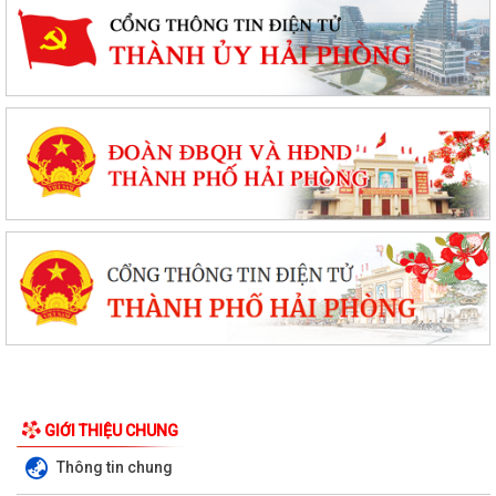
Phường Ngô Quyền đẩy mạnh công tác phòng, chống ma túy và nhân
rộng các mô hình an ninh trật tự tại...
GIỚI THIỆU CHUNG
THƯ CẢM ƠN – NIỀM TIN CỦA NHÂN DÂN DÀNH CHO CHÍNH QUYỀN
Thông tin chung