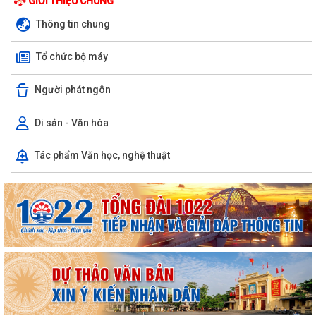
GIỚI THIỆU CHUNG
Thông tin chung
Tổ chức bộ máy
Người phát ngôn
Di sản - Văn hóa
Tác phẩm Văn học, nghệ thuật
PHƯỜNG NGÔ QUYỀN THÔNG TIN VỀ VỤ CHÁY TẠI ĐƯỜNG TRẦN
KHÁNH DƯ
DANH SÁCH ĐĂNG KÝ KINH DOANH THÁNG 7/2026
Phường Ngô Quyền trao tặng sách giáo khoa, đồng phục cho 307 học
sinh có hoàn cảnh khó khăn trước...
Phường Ngô Quyền đẩy mạnh công tác phòng, chống ma túy và nhân
rộng các mô hình an ninh trật tự tại...