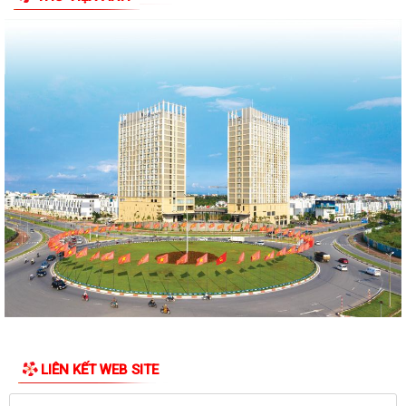
HƯỚNG DẪN SỬ DỤNG APP TRA CỨU SỬ DỤNG ĐIỆN
Phường Ngô Quyền: Chuỗi hoạt động tri ân, “Đền ơn đáp nghĩa” thiết
thực nhân kỷ niệm 79 năm Ngày...
PHƯỜNG NGÔ QUYỀN TỔ CHỨC HỘI NGHỊ TRAO TẶNG ẢNH PHỤC CHẾ
LIỆT SĨ VÀ TẶNG QUÀ CHO CÁC HỘ GIA ĐÌNH...
ỦY BAN NHÂN DÂN PHƯỜNG NGÔ QUYỀN THÔNG TIN Về việc cưỡng
chế cưỡng chế 02 tổ chức để thu hồi nhà là...
PHƯỜNG NGÔ QUYỀN THĂM HỎI, TẶNG QUÀ GIA ĐÌNH CHÍNH SÁCH,
NGƯỜI CÓ CÔNG NHÂN DỊP 27/7
PHƯỜNG NGÔ QUYỀN VIẾNG NGHĨA TRANG LIỆT SĨ NHÂN KỶ NIỆM 79
NĂM NGÀY THƯƠNG BINH LIỆT SĨ 27/7
UBND PHƯỜNG NGÔ QUYỀN THÔNG BÁO THỜI GIAN TỔ CHỨC HỘI
LIÊN KẾT WEB SITE
NGHỊ ĐỐI THOẠI DOANH NGHIỆP, HỘ KINH DOANH,...