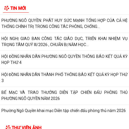
TIN MỚI
THƯ CẢM ƠN – NIỀM TIN CỦA NHÂN DÂN DÀNH CHO CHÍNH QUYỀN
PHƯỜNG NGÔ QUYỀN: PHÁT HUY SỨC MẠNH TỔNG HỢP CỦA CẢ HỆ
THỐNG CHÍNH TRỊ TRONG CÔNG TÁC PHÒNG, CHỐNG...
HỘI NGHỊ GIAO BAN CÔNG TÁC GIÁO DỤC, TRIỂN KHAI NHIỆM VỤ
TRỌNG TÂM QUÝ III/2026 , CHUẨN BỊ NĂM HỌC...
HỘI ĐỒNG NHÂN DÂN PHƯỜNG NGÔ QUYỀN THÔNG BÁO KẾT QUẢ KỲ
HỌP THỨ 4
HỘI ĐỒNG NHÂN DÂN THÀNH PHỐ THÔNG BÁO KẾT QUẢ KỲ HỌP THỨ
3
BẾ MẠC VÀ TRAO THƯỞNG DIỄN TẬP CHIẾN ĐẤU PHÒNG THỦ
PHƯỜNG NGÔ QUYỀN NĂM 2026
Phường Ngô Quyền khai mạc Diễn tập chiến đấu phòng thủ năm 2026
ĐẢNG ỦY - HĐND - UBND - UB MTTQ VIỆT NAM PHƯỜNG NGÔ QUYỀN
THƯ VIỆN ẢNH
THƯ TRI ÂN GIA ĐÌNH CÁC ANH HÙNG LIỆT...