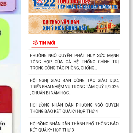
Phường Ngô Quyền đẩy mạnh công tác phòng,
chống ma túy và nhân rộng các mô hình an ninh
trật tự tại...
THƯ CẢM ƠN – NIỀM TIN CỦA NHÂN DÂN DÀNH
TIN MỚI
CHO CHÍNH QUYỀN
PHƯỜNG NGÔ QUYỀN: PHÁT HUY SỨC MẠNH
TỔNG HỢP CỦA CẢ HỆ THỐNG CHÍNH TRỊ
TRONG CÔNG TÁC PHÒNG, CHỐNG...
HỘI NGHỊ GIAO BAN CÔNG TÁC GIÁO DỤC,
TRIỂN KHAI NHIỆM VỤ TRỌNG TÂM QUÝ III/2026
, CHUẨN BỊ NĂM HỌC...
HỘI ĐỒNG NHÂN DÂN PHƯỜNG NGÔ QUYỀN
THÔNG BÁO KẾT QUẢ KỲ HỌP THỨ 4
HỘI ĐỒNG NHÂN DÂN THÀNH PHỐ THÔNG BÁO
KẾT QUẢ KỲ HỌP THỨ 3