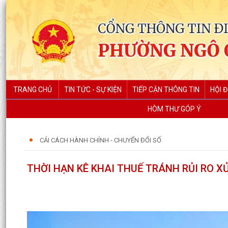
TRANG CHỦ
TIN TỨC - SỰ KIỆN
TIẾP CẬN THÔNG TIN
HỘI 
HÒM THƯ GÓP Ý
CẢI CÁCH HÀNH CHÍNH - CHUYỂN ĐỔI SỐ
THỜI HẠN KÊ KHAI THUẾ TRÁNH RỦI RO X