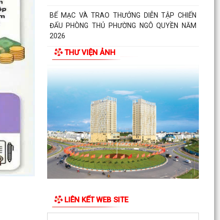
BẾ MẠC VÀ TRAO THƯỞNG DIỄN TẬP CHIẾN
ĐẤU PHÒNG THỦ PHƯỜNG NGÔ QUYỀN NĂM
2026
THƯ VIỆN ẢNH
Phường Ngô Quyền khai mạc Diễn tập chiến đấu
phòng thủ năm 2026
ĐẢNG ỦY - HĐND - UBND - UB MTTQ VIỆT NAM
PHƯỜNG NGÔ QUYỀN THƯ TRI ÂN GIA ĐÌNH
CÁC ANH HÙNG LIỆT...
HƯỚNG DẪN SỬ DỤNG APP TRA CỨU SỬ DỤNG
ĐIỆN
Phường Ngô Quyền: Chuỗi hoạt động tri ân,
“Đền ơn đáp nghĩa” thiết thực nhân kỷ niệm 79
năm Ngày...
LIÊN KẾT WEB SITE
PHƯỜNG NGÔ QUYỀN TỔ CHỨC HỘI NGHỊ TRAO
TẶNG ẢNH PHỤC CHẾ LIỆT SĨ VÀ TẶNG QUÀ