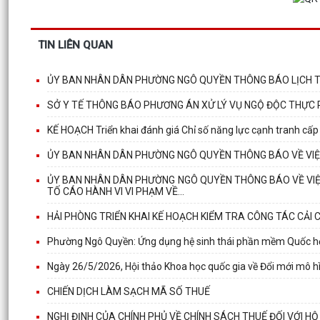
TIN LIÊN QUAN
ỦY BAN NHÂN DÂN PHƯỜNG NGÔ QUYỀN THÔNG BÁO LỊCH T
SỞ Y TẾ THÔNG BÁO PHƯƠNG ÁN XỬ LÝ VỤ NGỘ ĐỘC THỰC
KẾ HOẠCH Triển khai đánh giá Chỉ số năng lực cạnh tranh cấ
ỦY BAN NHÂN DÂN PHƯỜNG NGÔ QUYỀN THÔNG BÁO VỀ VIỆC
ỦY BAN NHÂN DÂN PHƯỜNG NGÔ QUYỀN THÔNG BÁO VỀ VIỆC 
TỐ CÁO HÀNH VI VI PHẠM VỀ...
HẢI PHÒNG TRIỂN KHAI KẾ HOẠCH KIỂM TRA CÔNG TÁC CẢI
Phường Ngô Quyền: Ứng dụng hệ sinh thái phần mềm Quốc hội
Ngày 26/5/2026, Hội thảo Khoa học quốc gia về Đổi mới mô hìn
CHIẾN DỊCH LÀM SẠCH MÃ SỐ THUẾ
NGHỊ ĐỊNH CỦA CHÍNH PHỦ VỀ CHÍNH SÁCH THUẾ ĐỐI VỚI H