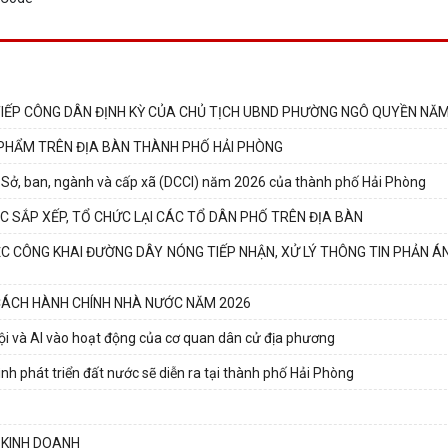
IẾP CÔNG DÂN ĐỊNH KỲ CỦA CHỦ TỊCH UBND PHƯỜNG NGÔ QUYỀN NĂM
 PHẨM TRÊN ĐỊA BÀN THÀNH PHỐ HẢI PHÒNG
p Sở, ban, ngành và cấp xã (DCCI) năm 2026 của thành phố Hải Phòng
 SẮP XẾP, TỔ CHỨC LẠI CÁC TỔ DÂN PHỐ TRÊN ĐỊA BÀN
CÔNG KHAI ĐƯỜNG DÂY NÓNG TIẾP NHẬN, XỬ LÝ THÔNG TIN PHẢN ÁNH
 CÁCH HÀNH CHÍNH NHÀ NƯỚC NĂM 2026
 và AI vào hoạt động của cơ quan dân cử địa phương
h phát triển đất nước sẽ diễn ra tại thành phố Hải Phòng
Ộ KINH DOANH