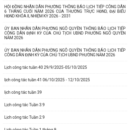
HỘI ĐỒNG NHÂN DÂN PHƯỜNG THÔNG BÁO LỊCH TIẾP CÔNG DÂN
6 THÁNG CUỐI NĂM 2026 CỦA THƯỜNG TRỰC HĐND, ĐẠI BIỂU
HĐND KHÓA II, NHIỆM KỲ 2026 - 2031
ỦY BAN NHÂN DÂN PHƯỜNG NGÔ QUYỀN THÔNG BÁO LỊCH TIẾP
CÔNG DÂN ĐỊNH KỲ CỦA CHỦ TỊCH UBND PHƯỜNG NGÔ QUYỀN
NĂM 2026
ỦY BAN NHÂN DÂN PHƯỜNG NGÔ QUYỀN THÔNG BÁO LỊCH TIẾP
CÔNG DÂN ĐỊNH KỲ CỦA CHỦ TỊCH UBND PHƯỜNG NĂM 2026
Lịch công tác tuần 40 29/9/2025-05/10/2025
lịch công tác tuần 41 06/10/2025 - 12/10/2025
lịch công tác tuần 39
Lịch công tác Tuần 3.9
Lịch công tác Tuần 2.9
Lịch công tác Tuần 1 tháng 9