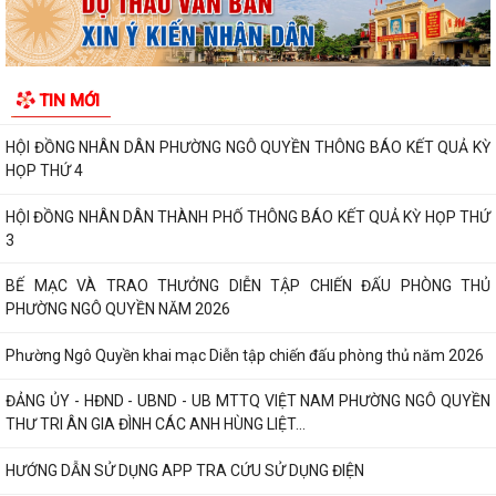
PHƯỜNG NGÔ QUYỀN: PHÁT HUY SỨC MẠNH TỔNG HỢP CỦA CẢ HỆ
THỐNG CHÍNH TRỊ TRONG CÔNG TÁC PHÒNG, CHỐNG...
HỘI NGHỊ GIAO BAN CÔNG TÁC GIÁO DỤC, TRIỂN KHAI NHIỆM VỤ
TIN MỚI
TRỌNG TÂM QUÝ III/2026 , CHUẨN BỊ NĂM HỌC...
HỘI ĐỒNG NHÂN DÂN PHƯỜNG NGÔ QUYỀN THÔNG BÁO KẾT QUẢ KỲ
HỌP THỨ 4
HỘI ĐỒNG NHÂN DÂN THÀNH PHỐ THÔNG BÁO KẾT QUẢ KỲ HỌP THỨ
3
BẾ MẠC VÀ TRAO THƯỞNG DIỄN TẬP CHIẾN ĐẤU PHÒNG THỦ
PHƯỜNG NGÔ QUYỀN NĂM 2026
Phường Ngô Quyền khai mạc Diễn tập chiến đấu phòng thủ năm 2026
ĐẢNG ỦY - HĐND - UBND - UB MTTQ VIỆT NAM PHƯỜNG NGÔ QUYỀN
THƯ TRI ÂN GIA ĐÌNH CÁC ANH HÙNG LIỆT...
HƯỚNG DẪN SỬ DỤNG APP TRA CỨU SỬ DỤNG ĐIỆN