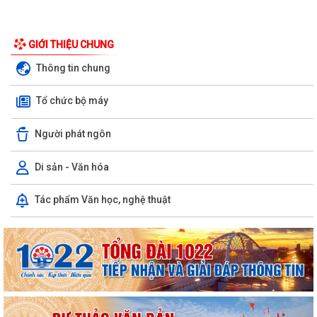
GIỚI THIỆU CHUNG
Thông tin chung
Tổ chức bộ máy
Người phát ngôn
Di sản - Văn hóa
Tác phẩm Văn học, nghệ thuật
Phường Ngô Quyền trao tặng sách giáo khoa, đồng phục cho 307 học
sinh có hoàn cảnh khó khăn trước...
Phường Ngô Quyền đẩy mạnh công tác phòng, chống ma túy và nhân
rộng các mô hình an ninh trật tự tại...
THƯ CẢM ƠN – NIỀM TIN CỦA NHÂN DÂN DÀNH CHO CHÍNH QUYỀN