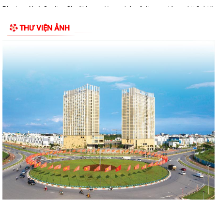
Phường Ngô Quyền: Chuỗi hoạt động tri ân, “Đền ơn đáp nghĩa” thiết
thực nhân kỷ niệm 79 năm Ngày...
THƯ VIỆN ẢNH
PHƯỜNG NGÔ QUYỀN TỔ CHỨC HỘI NGHỊ TRAO TẶNG ẢNH PHỤC CHẾ
LIỆT SĨ VÀ TẶNG QUÀ CHO CÁC HỘ GIA ĐÌNH...
ỦY BAN NHÂN DÂN PHƯỜNG NGÔ QUYỀN THÔNG TIN Về việc cưỡng
chế cưỡng chế 02 tổ chức để thu hồi nhà là...
PHƯỜNG NGÔ QUYỀN THĂM HỎI, TẶNG QUÀ GIA ĐÌNH CHÍNH SÁCH,
NGƯỜI CÓ CÔNG NHÂN DỊP 27/7
PHƯỜNG NGÔ QUYỀN VIẾNG NGHĨA TRANG LIỆT SĨ NHÂN KỶ NIỆM 79
NĂM NGÀY THƯƠNG BINH LIỆT SĨ 27/7
UBND PHƯỜNG NGÔ QUYỀN THÔNG BÁO THỜI GIAN TỔ CHỨC HỘI
NGHỊ ĐỐI THOẠI DOANH NGHIỆP, HỘ KINH DOANH,...
PHƯỜNG NGÔ QUYỀN TỔ CHỨC GIAO BAN TỔ DÂN PHỐ SAU SẮP XẾP,
SÁP NHẬP