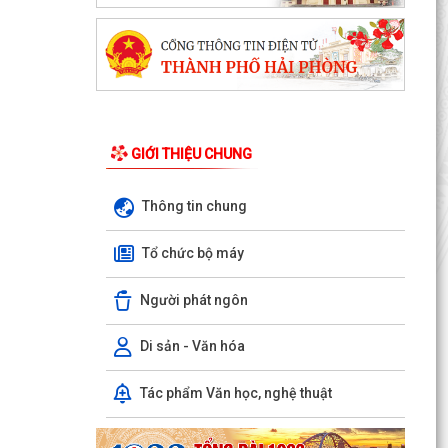
GIỚI THIỆU CHUNG
Thông tin chung
Tổ chức bộ máy
PHƯỜNG NGÔ QUYỀN THÔNG TIN VỀ VỤ CHÁY
Người phát ngôn
TẠI ĐƯỜNG TRẦN KHÁNH DƯ
DANH SÁCH ĐĂNG KÝ KINH DOANH THÁNG
Di sản - Văn hóa
7/2026
Tác phẩm Văn học, nghệ thuật
Phường Ngô Quyền trao tặng sách giáo khoa,
đồng phục cho 307 học sinh có hoàn cảnh khó
khăn trước...