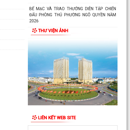
BẾ MẠC VÀ TRAO THƯỞNG DIỄN TẬP CHIẾN
ĐẤU PHÒNG THỦ PHƯỜNG NGÔ QUYỀN NĂM
2026
THƯ VIỆN ẢNH
Phường Ngô Quyền khai mạc Diễn tập chiến đấu
phòng thủ năm 2026
ĐẢNG ỦY - HĐND - UBND - UB MTTQ VIỆT NAM
PHƯỜNG NGÔ QUYỀN THƯ TRI ÂN GIA ĐÌNH
CÁC ANH HÙNG LIỆT...
HƯỚNG DẪN SỬ DỤNG APP TRA CỨU SỬ DỤNG
ĐIỆN
Phường Ngô Quyền: Chuỗi hoạt động tri ân,
“Đền ơn đáp nghĩa” thiết thực nhân kỷ niệm 79
năm Ngày...
LIÊN KẾT WEB SITE
PHƯỜNG NGÔ QUYỀN TỔ CHỨC HỘI NGHỊ TRAO
TẶNG ẢNH PHỤC CHẾ LIỆT SĨ VÀ TẶNG QUÀ