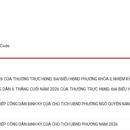
 CỦA THƯỜNG TRỰC HĐND, ĐẠI BIỂU HĐND PHƯỜNG KHÓA II, NHIỆM KỲ 
DÂN 6 THÁNG CUỐI NĂM 2026 CỦA THƯỜNG TRỰC HĐND, ĐẠI BIỂU HĐ
IẾP CÔNG DÂN ĐỊNH KỲ CỦA CHỦ TỊCH UBND PHƯỜNG NGÔ QUYỀN NĂM
IẾP CÔNG DÂN ĐỊNH KỲ CỦA CHỦ TỊCH UBND PHƯỜNG NĂM 2026