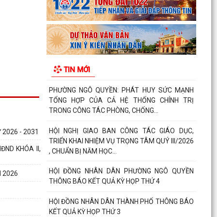
Phường Ngô Quyền đẩy mạnh công tác phòng,
chống ma túy và nhân rộng các mô hình an ninh
trật tự tại...
THƯ CẢM ƠN – NIỀM TIN CỦA NHÂN DÂN DÀNH
TIN MỚI
CHO CHÍNH QUYỀN
PHƯỜNG NGÔ QUYỀN: PHÁT HUY SỨC MẠNH
TỔNG HỢP CỦA CẢ HỆ THỐNG CHÍNH TRỊ
TRONG CÔNG TÁC PHÒNG, CHỐNG...
HỘI NGHỊ GIAO BAN CÔNG TÁC GIÁO DỤC,
2026 - 2031
TRIỂN KHAI NHIỆM VỤ TRỌNG TÂM QUÝ III/2026
ND KHÓA II,
, CHUẨN BỊ NĂM HỌC...
HỘI ĐỒNG NHÂN DÂN PHƯỜNG NGÔ QUYỀN
 2026
THÔNG BÁO KẾT QUẢ KỲ HỌP THỨ 4
HỘI ĐỒNG NHÂN DÂN THÀNH PHỐ THÔNG BÁO
KẾT QUẢ KỲ HỌP THỨ 3