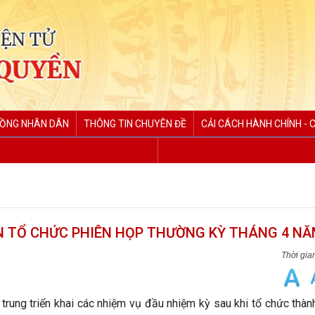
ĐỒNG NHÂN DÂN
THÔNG TIN CHUYÊN ĐỀ
CẢI CÁCH HÀNH CHÍNH - 
TỔ CHỨC PHIÊN HỌP THƯỜNG KỲ THÁNG 4 NĂ
ung triển khai các nhiệm vụ đầu nhiệm kỳ sau khi tổ chức thàn