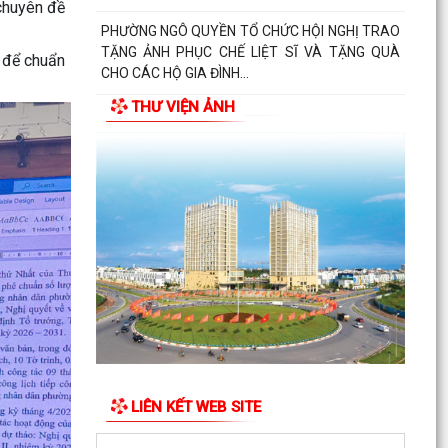
 chuyên đề
PHƯỜNG NGÔ QUYỀN TỔ CHỨC HỘI NGHỊ TRAO
TẶNG ẢNH PHỤC CHẾ LIỆT SĨ VÀ TẶNG QUÀ
 để chuẩn
CHO CÁC HỘ GIA ĐÌNH...
THƯ VIỆN ẢNH
ỦY BAN NHÂN DÂN PHƯỜNG NGÔ QUYỀN
THÔNG TIN Về việc cưỡng chế cưỡng chế 02 tổ
chức để thu hồi nhà là...
PHƯỜNG NGÔ QUYỀN THĂM HỎI, TẶNG QUÀ
GIA ĐÌNH CHÍNH SÁCH, NGƯỜI CÓ CÔNG NHÂN
DỊP 27/7
PHƯỜNG NGÔ QUYỀN VIẾNG NGHĨA TRANG LIỆT
SĨ NHÂN KỶ NIỆM 79 NĂM NGÀY THƯƠNG BINH
LIỆT SĨ 27/7
UBND PHƯỜNG NGÔ QUYỀN THÔNG BÁO THỜI
GIAN TỔ CHỨC HỘI NGHỊ ĐỐI THOẠI DOANH
LIÊN KẾT WEB SITE
NGHIỆP, HỘ KINH DOANH,...