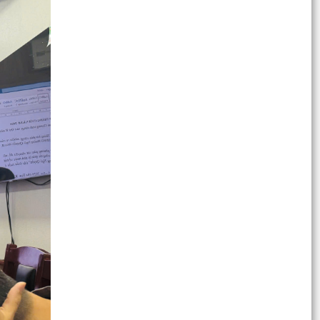
PHƯỜNG NGÔ QUYỀN: NÂNG CAO HIỆU QUẢ
QUẢN LÝ HOẠT ĐỘNG PHI CHÍNH PHỦ NƯỚC
NGOÀI – GẮN KẾT CHẶT CHẼ...
PHÓNG SỰ (THP): Phường Ngô Quyền giải
phóng mặt bằng khu vực chung cư A7, A8 Vạn
Mỹ
THƯỜNG TRỰC HĐND PHƯỜNG NGÔ QUYỀN TỔ
CHỨC HỘI NGHỊ CHUẨN BỊ CHO KỲ HỌP THỨ 4
(KỲ HỌP THƯỜNG LỆ GIỮA...
ỦY BAN NHÂN DÂN PHƯỜNG NGÔ QUYỀN TỔ
CHỨC GIAO BAN ỦY VIÊN UBND, ĐÁNH GIÁ KẾT
QUẢ THỰC HIỆN NHIỆM VỤ...
Công an Phường Ngô Quyền tổ chức Lễ chào cờ
tháng 7, kết hợp đánh giá kết quả công tác 6
tháng và...
PHƯỜNG NGÔ QUYỀN TỔ CHỨC LỄ CHÀO CỜ VÀ