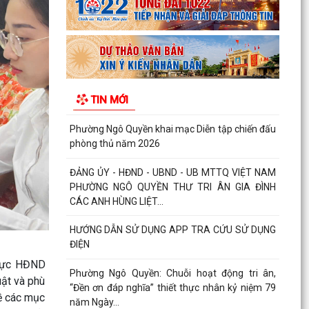
HỘI ĐỒNG NHÂN DÂN THÀNH PHỐ THÔNG BÁO
KẾT QUẢ KỲ HỌP THỨ 3
BẾ MẠC VÀ TRAO THƯỞNG DIỄN TẬP CHIẾN
ĐẤU PHÒNG THỦ PHƯỜNG NGÔ QUYỀN NĂM
TIN MỚI
2026
Phường Ngô Quyền khai mạc Diễn tập chiến đấu
phòng thủ năm 2026
ĐẢNG ỦY - HĐND - UBND - UB MTTQ VIỆT NAM
PHƯỜNG NGÔ QUYỀN THƯ TRI ÂN GIA ĐÌNH
CÁC ANH HÙNG LIỆT...
HƯỚNG DẪN SỬ DỤNG APP TRA CỨU SỬ DỤNG
ĐIỆN
trực HĐND
Phường Ngô Quyền: Chuỗi hoạt động tri ân,
ật và phù
“Đền ơn đáp nghĩa” thiết thực nhân kỷ niệm 79
về các mục
năm Ngày...