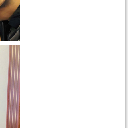
SINH HOẠT DƯỚI CỜ THÁNG 7/2026: QUYẾT
TÂM HOÀN THÀNH XUẤT...
Chủ động kiểm tra, triển khai các biện pháp ứng
phó với bão số 1 và mưa lớn sau bão
PHƯỜNG NGÔ QUYỀN ĐẢM BẢO AN TOÀN CHO
NHÂN DÂN, TRIỂN KHAI PHÁ DỠ CHUNG CƯ CŨ
NGUY HIỂM A7, A8 VẠN MỸ
Đại biểu HĐND thành phố tiếp xúc cử tri chuẩn bị
kỳ họp thường lệ giữa năm 2026
PHƯỜNG NGÔ QUYỀN KHẨN TRƯƠNG TRIỂN
KHAI CÔNG TÁC PHÒNG CHỐNG THIÊN TAI, TÌM
KIẾM CỨU NẠN
PHƯỜNG NGÔ QUYỀN ĐẢM BẢO AN TOÀN CHO
NHÂN DÂN, TRIỂN KHAI PHÁ DỠ CHUNG CƯ CŨ
NGUY HIỂM A7, A8 VẠN MỸ
CÔNG ĐIỆN Về việc phòng chống Áp thấp nhiệt