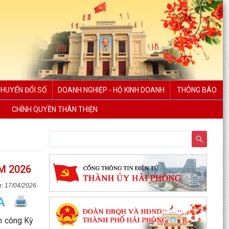
CHUYỂN ĐỔI SỐ
DOANH NGHIỆP - HỘ KINH DOANH
THÔNG BÁO
CHÍNH QUYỀN THÂN THIỆN
M 2026
PHƯỜNG NGÔ QUYỀN THÔNG TIN VỀ VỤ CHÁY
17/04/2026
TẠI ĐƯỜNG TRẦN KHÁNH DƯ
DANH SÁCH ĐĂNG KÝ KINH DOANH THÁNG
h công Kỳ
7/2026