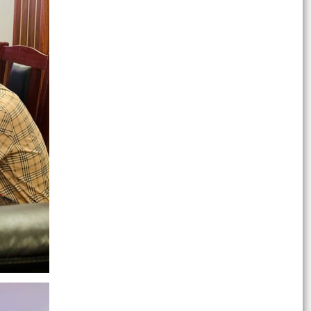
đới trên biển Đông có khả năng mạnh lên thành
bão và...
Phường Ngô Quyền hoàn thành sắp xếp, tinh
gọn từ 52 xuống còn 30 Tổ dân phố
ỦY BAN NHÂN DÂN PHƯỜNG NGÔ QUYỀN NIÊM
YẾT DANH SÁCH CÁC HỘ ĐĂNG KÝ KINH
DOANH THÁNG 6/2026
ĐỒNG CHÍ PHẠM BÍCH NGỌC – ĐẢNG VIÊN CHI
BỘ TRƯỜNG TIỂU HỌC NGUYỄN THƯỢNG HIỀN,
THUỘC ĐẢNG BỘ PHƯỜNG...
ỦY BAN NHÂN DÂN PHƯỜNG NGÔ QUYỀN
THÔNG BÁO LỊCH TIẾP CÔNG DÂN ĐỊNH KỲ CỦA
CHỦ TỊCH UBND PHƯỜNG NGÔ...
ỦY BAN NHÂN DÂN THÀNH PHỐ HẢI PHÒNG
THÔNG BÁO CHỦ ĐỘNG ỨNG PHÓ VỚI MƯA
LỚN, NGẬP LỤT, SẠT LỞ