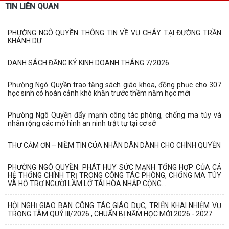
TIN LIÊN QUAN
PHƯỜNG NGÔ QUYỀN THÔNG TIN VỀ VỤ CHÁY TẠI ĐƯỜNG TRẦN
KHÁNH DƯ
DANH SÁCH ĐĂNG KÝ KINH DOANH THÁNG 7/2026
Phường Ngô Quyền trao tặng sách giáo khoa, đồng phục cho 307
học sinh có hoàn cảnh khó khăn trước thềm năm học mới
Phường Ngô Quyền đẩy mạnh công tác phòng, chống ma túy và
nhân rộng các mô hình an ninh trật tự tại cơ sở
THƯ CẢM ƠN – NIỀM TIN CỦA NHÂN DÂN DÀNH CHO CHÍNH QUYỀN
PHƯỜNG NGÔ QUYỀN: PHÁT HUY SỨC MẠNH TỔNG HỢP CỦA CẢ
HỆ THỐNG CHÍNH TRỊ TRONG CÔNG TÁC PHÒNG, CHỐNG MA TÚY
VÀ HỖ TRỢ NGƯỜI LẦM LỠ TÁI HÒA NHẬP CỘNG...
HỘI NGHỊ GIAO BAN CÔNG TÁC GIÁO DỤC, TRIỂN KHAI NHIỆM VỤ
TRỌNG TÂM QUÝ III/2026 , CHUẨN BỊ NĂM HỌC MỚI 2026 - 2027