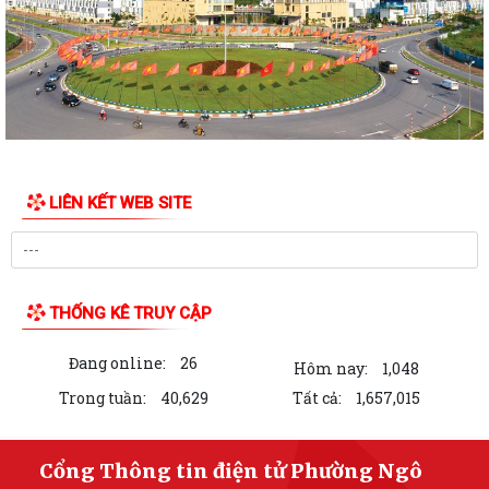
chế cưỡng chế 02 tổ chức để thu hồi nhà là...
PHƯỜNG NGÔ QUYỀN THĂM HỎI, TẶNG QUÀ GIA ĐÌNH CHÍNH SÁCH,
NGƯỜI CÓ CÔNG NHÂN DỊP 27/7
PHƯỜNG NGÔ QUYỀN VIẾNG NGHĨA TRANG LIỆT SĨ NHÂN KỶ NIỆM 79
NĂM NGÀY THƯƠNG BINH LIỆT SĨ 27/7
UBND PHƯỜNG NGÔ QUYỀN THÔNG BÁO THỜI GIAN TỔ CHỨC HỘI
LIÊN KẾT WEB SITE
NGHỊ ĐỐI THOẠI DOANH NGHIỆP, HỘ KINH DOANH,...
PHƯỜNG NGÔ QUYỀN TỔ CHỨC GIAO BAN TỔ DÂN PHỐ SAU SẮP XẾP,
SÁP NHẬP
THỐNG KÊ TRUY CẬP
HỘI ĐỒNG NHÂN DÂN PHƯỜNG NGÔ QUYỀN THÔNG BÁO KẾT QUẢ KỲ
HỌP THỨ 4, KHÓA II, NHIỆM KỲ 2026 - 2031
Đang online:
26
Hôm nay:
1,048
PHƯỜNG NGÔ QUYỀN TUYÊN TRUYỀN VẬN ĐỘNG TỔ CHỨC, CÁ NHÂN
Trong tuần:
40,629
Tất cả:
1,657,015
CÓ LIÊN QUAN THUÊ NHÀ, ĐẤT LÀ TÀI SẢN...
Kỳ họp thứ 4 HĐND Phường Ngô Quyền: Phân bổ bổ sung hơn 38 tỷ
Cổng Thông tin điện tử Phường Ngô
đồng vốn đầu tư công