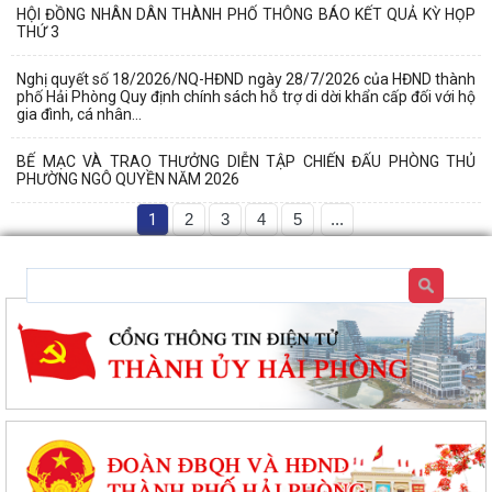
HỘI ĐỒNG NHÂN DÂN THÀNH PHỐ THÔNG BÁO KẾT QUẢ KỲ HỌP
THỨ 3
Nghị quyết số 18/2026/NQ-HĐND ngày 28/7/2026 của HĐND thành
phố Hải Phòng Quy định chính sách hỗ trợ di dời khẩn cấp đối với hộ
gia đình, cá nhân...
BẾ MẠC VÀ TRAO THƯỞNG DIỄN TẬP CHIẾN ĐẤU PHÒNG THỦ
PHƯỜNG NGÔ QUYỀN NĂM 2026
1
2
3
4
5
...