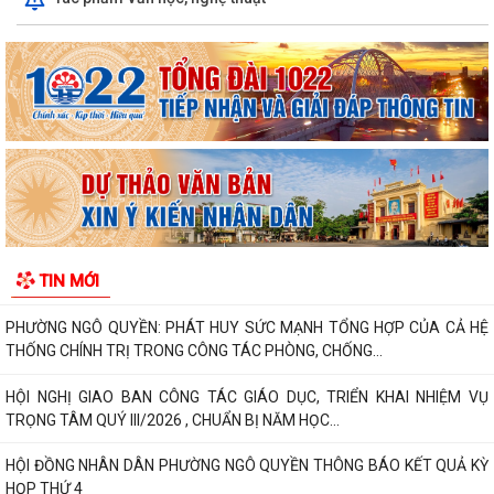
PHƯỜNG NGÔ QUYỀN THÔNG TIN VỀ VỤ CHÁY TẠI ĐƯỜNG TRẦN
KHÁNH DƯ
DANH SÁCH ĐĂNG KÝ KINH DOANH THÁNG 7/2026
Phường Ngô Quyền trao tặng sách giáo khoa, đồng phục cho 307 học
sinh có hoàn cảnh khó khăn trước...
Phường Ngô Quyền đẩy mạnh công tác phòng, chống ma túy và nhân
rộng các mô hình an ninh trật tự tại...
TIN MỚI
THƯ CẢM ƠN – NIỀM TIN CỦA NHÂN DÂN DÀNH CHO CHÍNH QUYỀN
PHƯỜNG NGÔ QUYỀN: PHÁT HUY SỨC MẠNH TỔNG HỢP CỦA CẢ HỆ
THỐNG CHÍNH TRỊ TRONG CÔNG TÁC PHÒNG, CHỐNG...
HỘI NGHỊ GIAO BAN CÔNG TÁC GIÁO DỤC, TRIỂN KHAI NHIỆM VỤ
TRỌNG TÂM QUÝ III/2026 , CHUẨN BỊ NĂM HỌC...
HỘI ĐỒNG NHÂN DÂN PHƯỜNG NGÔ QUYỀN THÔNG BÁO KẾT QUẢ KỲ
HỌP THỨ 4