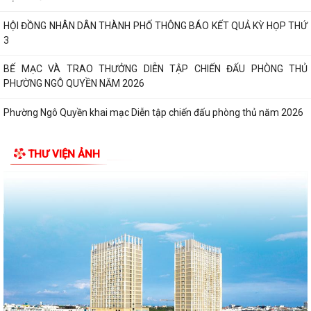
HỘI ĐỒNG NHÂN DÂN THÀNH PHỐ THÔNG BÁO KẾT QUẢ KỲ HỌP THỨ
3
BẾ MẠC VÀ TRAO THƯỞNG DIỄN TẬP CHIẾN ĐẤU PHÒNG THỦ
PHƯỜNG NGÔ QUYỀN NĂM 2026
Phường Ngô Quyền khai mạc Diễn tập chiến đấu phòng thủ năm 2026
ĐẢNG ỦY - HĐND - UBND - UB MTTQ VIỆT NAM PHƯỜNG NGÔ QUYỀN
THƯ VIỆN ẢNH
THƯ TRI ÂN GIA ĐÌNH CÁC ANH HÙNG LIỆT...
HƯỚNG DẪN SỬ DỤNG APP TRA CỨU SỬ DỤNG ĐIỆN
Phường Ngô Quyền: Chuỗi hoạt động tri ân, “Đền ơn đáp nghĩa” thiết
thực nhân kỷ niệm 79 năm Ngày...
PHƯỜNG NGÔ QUYỀN TỔ CHỨC HỘI NGHỊ TRAO TẶNG ẢNH PHỤC CHẾ
LIỆT SĨ VÀ TẶNG QUÀ CHO CÁC HỘ GIA ĐÌNH...
ỦY BAN NHÂN DÂN PHƯỜNG NGÔ QUYỀN THÔNG TIN Về việc cưỡng