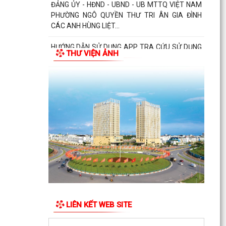
ĐẢNG ỦY - HĐND - UBND - UB MTTQ VIỆT NAM
PHƯỜNG NGÔ QUYỀN THƯ TRI ÂN GIA ĐÌNH
CÁC ANH HÙNG LIỆT...
HƯỚNG DẪN SỬ DỤNG APP TRA CỨU SỬ DỤNG
THƯ VIỆN ẢNH
ĐIỆN
Phường Ngô Quyền: Chuỗi hoạt động tri ân,
“Đền ơn đáp nghĩa” thiết thực nhân kỷ niệm 79
năm Ngày...
PHƯỜNG NGÔ QUYỀN TỔ CHỨC HỘI NGHỊ TRAO
TẶNG ẢNH PHỤC CHẾ LIỆT SĨ VÀ TẶNG QUÀ
CHO CÁC HỘ GIA ĐÌNH...
ỦY BAN NHÂN DÂN PHƯỜNG NGÔ QUYỀN
THÔNG TIN Về việc cưỡng chế cưỡng chế 02 tổ
chức để thu hồi nhà là...
LIÊN KẾT WEB SITE
PHƯỜNG NGÔ QUYỀN THĂM HỎI, TẶNG QUÀ
GIA ĐÌNH CHÍNH SÁCH, NGƯỜI CÓ CÔNG NHÂN