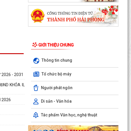
GIỚI THIỆU CHUNG
Thông tin chung
Phường Ngô Quyền trao tặng sách giáo khoa,
Tổ chức bộ máy
2026 - 2031
đồng phục cho 307 học sinh có hoàn cảnh khó
khăn trước...
ND KHÓA II,
Người phát ngôn
Phường Ngô Quyền đẩy mạnh công tác phòng,
 2026
chống ma túy và nhân rộng các mô hình an ninh
Di sản - Văn hóa
trật tự tại...
Tác phẩm Văn học, nghệ thuật
THƯ CẢM ƠN – NIỀM TIN CỦA NHÂN DÂN DÀNH
CHO CHÍNH QUYỀN