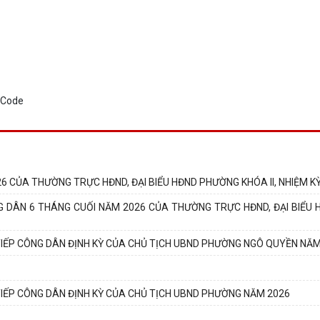
 CỦA THƯỜNG TRỰC HĐND, ĐẠI BIỂU HĐND PHƯỜNG KHÓA II, NHIỆM KỲ 
DÂN 6 THÁNG CUỐI NĂM 2026 CỦA THƯỜNG TRỰC HĐND, ĐẠI BIỂU HĐ
IẾP CÔNG DÂN ĐỊNH KỲ CỦA CHỦ TỊCH UBND PHƯỜNG NGÔ QUYỀN NĂM
IẾP CÔNG DÂN ĐỊNH KỲ CỦA CHỦ TỊCH UBND PHƯỜNG NĂM 2026