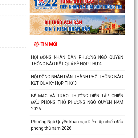
PHƯỜNG NGÔ QUYỀN: PHÁT HUY SỨC MẠNH
TỔNG HỢP CỦA CẢ HỆ THỐNG CHÍNH TRỊ
TRONG CÔNG TÁC PHÒNG, CHỐNG...
HỘI NGHỊ GIAO BAN CÔNG TÁC GIÁO DỤC,
TRIỂN KHAI NHIỆM VỤ TRỌNG TÂM QUÝ III/2026
TIN MỚI
, CHUẨN BỊ NĂM HỌC...
HỘI ĐỒNG NHÂN DÂN PHƯỜNG NGÔ QUYỀN
THÔNG BÁO KẾT QUẢ KỲ HỌP THỨ 4
HỘI ĐỒNG NHÂN DÂN THÀNH PHỐ THÔNG BÁO
KẾT QUẢ KỲ HỌP THỨ 3
BẾ MẠC VÀ TRAO THƯỞNG DIỄN TẬP CHIẾN
ĐẤU PHÒNG THỦ PHƯỜNG NGÔ QUYỀN NĂM
2026
Phường Ngô Quyền khai mạc Diễn tập chiến đấu
phòng thủ năm 2026