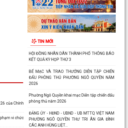
HỘI NGHỊ GIAO BAN CÔNG TÁC GIÁO DỤC,
TRIỂN KHAI NHIỆM VỤ TRỌNG TÂM QUÝ III/2026
, CHUẨN BỊ NĂM HỌC...
HỘI ĐỒNG NHÂN DÂN PHƯỜNG NGÔ QUYỀN
TIN MỚI
THÔNG BÁO KẾT QUẢ KỲ HỌP THỨ 4
HỘI ĐỒNG NHÂN DÂN THÀNH PHỐ THÔNG BÁO
KẾT QUẢ KỲ HỌP THỨ 3
BẾ MẠC VÀ TRAO THƯỞNG DIỄN TẬP CHIẾN
ĐẤU PHÒNG THỦ PHƯỜNG NGÔ QUYỀN NĂM
2026
Phường Ngô Quyền khai mạc Diễn tập chiến đấu
phòng thủ năm 2026
26 của Chính
ĐẢNG ỦY - HĐND - UBND - UB MTTQ VIỆT NAM
 phạm vi chức
PHƯỜNG NGÔ QUYỀN THƯ TRI ÂN GIA ĐÌNH
CÁC ANH HÙNG LIỆT...