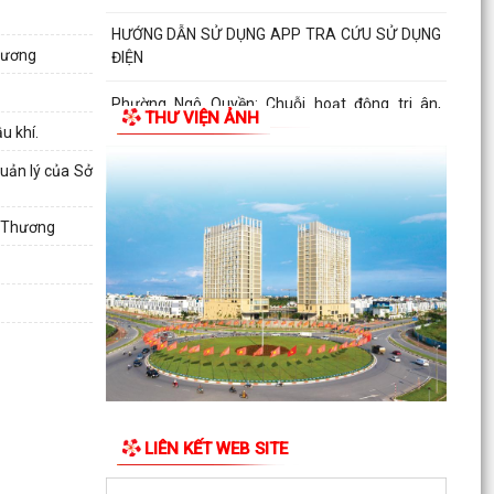
HƯỚNG DẪN SỬ DỤNG APP TRA CỨU SỬ DỤNG
hương
ĐIỆN
Phường Ngô Quyền: Chuỗi hoạt động tri ân,
THƯ VIỆN ẢNH
“Đền ơn đáp nghĩa” thiết thực nhân kỷ niệm 79
u khí.
năm Ngày...
uản lý của Sở
PHƯỜNG NGÔ QUYỀN TỔ CHỨC HỘI NGHỊ TRAO
TẶNG ẢNH PHỤC CHẾ LIỆT SĨ VÀ TẶNG QUÀ
g Thương
CHO CÁC HỘ GIA ĐÌNH...
ỦY BAN NHÂN DÂN PHƯỜNG NGÔ QUYỀN
THÔNG TIN Về việc cưỡng chế cưỡng chế 02 tổ
chức để thu hồi nhà là...
PHƯỜNG NGÔ QUYỀN THĂM HỎI, TẶNG QUÀ
GIA ĐÌNH CHÍNH SÁCH, NGƯỜI CÓ CÔNG NHÂN
DỊP 27/7
LIÊN KẾT WEB SITE
PHƯỜNG NGÔ QUYỀN VIẾNG NGHĨA TRANG LIỆT