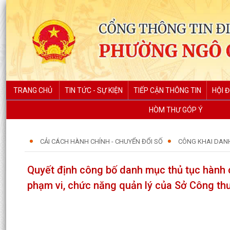
TRANG CHỦ
TIN TỨC - SỰ KIỆN
TIẾP CẬN THÔNG TIN
HỘI 
HÒM THƯ GÓP Ý
CẢI CÁCH HÀNH CHÍNH - CHUYỂN ĐỔI SỐ
CÔNG KHAI DAN
Quyết định công bố danh mục thủ tục hành c
phạm vi, chức năng quản lý của Sở Công t