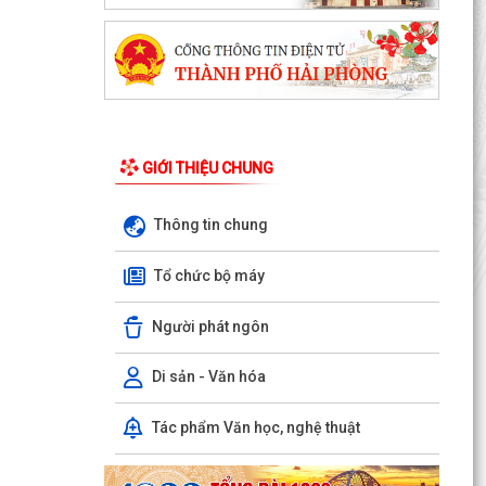
GIỚI THIỆU CHUNG
Thông tin chung
Tổ chức bộ máy
Phường Ngô Quyền đẩy mạnh công tác phòng,
chống ma túy và nhân rộng các mô hình an ninh
Người phát ngôn
trật tự tại...
THƯ CẢM ƠN – NIỀM TIN CỦA NHÂN DÂN DÀNH
Di sản - Văn hóa
CHO CHÍNH QUYỀN
Tác phẩm Văn học, nghệ thuật
PHƯỜNG NGÔ QUYỀN: PHÁT HUY SỨC MẠNH
TỔNG HỢP CỦA CẢ HỆ THỐNG CHÍNH TRỊ
TRONG CÔNG TÁC PHÒNG, CHỐNG...