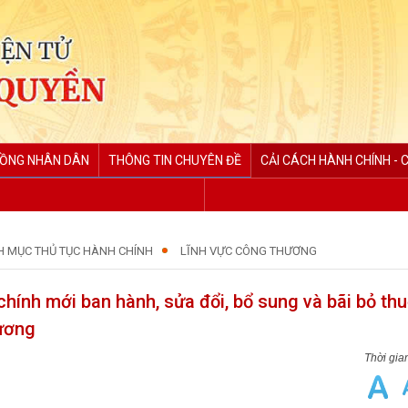
ĐỒNG NHÂN DÂN
THÔNG TIN CHUYÊN ĐỀ
CẢI CÁCH HÀNH CHÍNH - 
H MỤC THỦ TỤC HÀNH CHÍNH
LĨNH VỰC CÔNG THƯƠNG
hính mới ban hành, sửa đổi, bổ sung và bãi bỏ th
hương