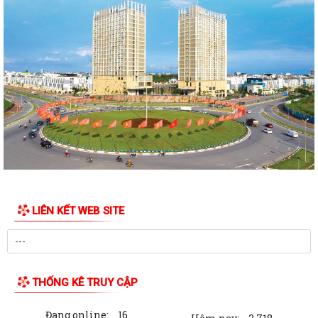
PHƯỜNG NGÔ QUYỀN THĂM HỎI, TẶNG QUÀ GIA ĐÌNH CHÍNH SÁCH,
NGƯỜI CÓ CÔNG NHÂN DỊP 27/7
PHƯỜNG NGÔ QUYỀN VIẾNG NGHĨA TRANG LIỆT SĨ NHÂN KỶ NIỆM 79
NĂM NGÀY THƯƠNG BINH LIỆT SĨ 27/7
UBND PHƯỜNG NGÔ QUYỀN THÔNG BÁO THỜI GIAN TỔ CHỨC HỘI
NGHỊ ĐỐI THOẠI DOANH NGHIỆP, HỘ KINH DOANH,...
PHƯỜNG NGÔ QUYỀN TỔ CHỨC GIAO BAN TỔ DÂN PHỐ SAU SẮP XẾP,
SÁP NHẬP
HỘI ĐỒNG NHÂN DÂN PHƯỜNG NGÔ QUYỀN THÔNG BÁO KẾT QUẢ KỲ
LIÊN KẾT WEB SITE
HỌP THỨ 4, KHÓA II, NHIỆM KỲ 2026 - 2031
PHƯỜNG NGÔ QUYỀN TUYÊN TRUYỀN VẬN ĐỘNG TỔ CHỨC, CÁ NHÂN
CÓ LIÊN QUAN THUÊ NHÀ, ĐẤT LÀ TÀI SẢN...
THỐNG KÊ TRUY CẬP
Kỳ họp thứ 4 HĐND Phường Ngô Quyền: Phân bổ bổ sung hơn 38 tỷ
đồng vốn đầu tư công
Đang online:
16