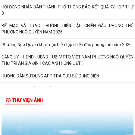
HỘI ĐỒNG NHÂN DÂN THÀNH PHỐ THÔNG BÁO KẾT QUẢ KỲ HỌP THỨ
3
BẾ MẠC VÀ TRAO THƯỞNG DIỄN TẬP CHIẾN ĐẤU PHÒNG THỦ
PHƯỜNG NGÔ QUYỀN NĂM 2026
Phường Ngô Quyền khai mạc Diễn tập chiến đấu phòng thủ năm 2026
ĐẢNG ỦY - HĐND - UBND - UB MTTQ VIỆT NAM PHƯỜNG NGÔ QUYỀN
THƯ TRI ÂN GIA ĐÌNH CÁC ANH HÙNG LIỆT...
HƯỚNG DẪN SỬ DỤNG APP TRA CỨU SỬ DỤNG ĐIỆN
Phường Ngô Quyền: Chuỗi hoạt động tri ân, “Đền ơn đáp nghĩa” thiết
thực nhân kỷ niệm 79 năm Ngày...
THƯ VIỆN ẢNH
PHƯỜNG NGÔ QUYỀN TỔ CHỨC HỘI NGHỊ TRAO TẶNG ẢNH PHỤC CHẾ
LIỆT SĨ VÀ TẶNG QUÀ CHO CÁC HỘ GIA ĐÌNH...
ỦY BAN NHÂN DÂN PHƯỜNG NGÔ QUYỀN THÔNG TIN Về việc cưỡng
chế cưỡng chế 02 tổ chức để thu hồi nhà là...