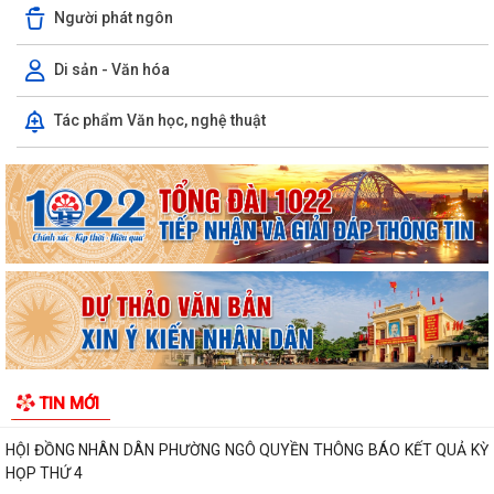
Người phát ngôn
Di sản - Văn hóa
Tác phẩm Văn học, nghệ thuật
PHƯỜNG NGÔ QUYỀN: KỊP THỜI CHĂM LO, TIẾP SỨC ĐẾN TRƯỜNG
CHO HỌC SINH CÓ HOÀN CẢNH KHÓ KHĂN TRƯỚC...
Phường Ngô Quyền đẩy mạnh công tác phòng, chống ma túy và nhân
rộng các mô hình an ninh trật tự tại...
THƯ CẢM ƠN – NIỀM TIN CỦA NHÂN DÂN DÀNH CHO CHÍNH QUYỀN
PHƯỜNG NGÔ QUYỀN: PHÁT HUY SỨC MẠNH TỔNG HỢP CỦA CẢ HỆ
THỐNG CHÍNH TRỊ TRONG CÔNG TÁC PHÒNG, CHỐNG...
HỘI NGHỊ GIAO BAN CÔNG TÁC GIÁO DỤC, TRIỂN KHAI NHIỆM VỤ
TIN MỚI
TRỌNG TÂM QUÝ III/2026 , CHUẨN BỊ NĂM HỌC...
HỘI ĐỒNG NHÂN DÂN PHƯỜNG NGÔ QUYỀN THÔNG BÁO KẾT QUẢ KỲ
HỌP THỨ 4