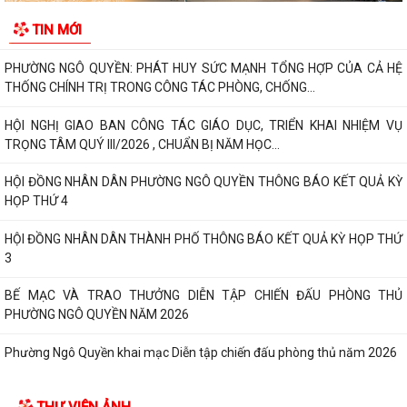
TIN MỚI
THƯ CẢM ƠN – NIỀM TIN CỦA NHÂN DÂN DÀNH CHO CHÍNH QUYỀN
PHƯỜNG NGÔ QUYỀN: PHÁT HUY SỨC MẠNH TỔNG HỢP CỦA CẢ HỆ
THỐNG CHÍNH TRỊ TRONG CÔNG TÁC PHÒNG, CHỐNG...
HỘI NGHỊ GIAO BAN CÔNG TÁC GIÁO DỤC, TRIỂN KHAI NHIỆM VỤ
TRỌNG TÂM QUÝ III/2026 , CHUẨN BỊ NĂM HỌC...
HỘI ĐỒNG NHÂN DÂN PHƯỜNG NGÔ QUYỀN THÔNG BÁO KẾT QUẢ KỲ
HỌP THỨ 4
HỘI ĐỒNG NHÂN DÂN THÀNH PHỐ THÔNG BÁO KẾT QUẢ KỲ HỌP THỨ
3
BẾ MẠC VÀ TRAO THƯỞNG DIỄN TẬP CHIẾN ĐẤU PHÒNG THỦ
PHƯỜNG NGÔ QUYỀN NĂM 2026
Phường Ngô Quyền khai mạc Diễn tập chiến đấu phòng thủ năm 2026
ĐẢNG ỦY - HĐND - UBND - UB MTTQ VIỆT NAM PHƯỜNG NGÔ QUYỀN