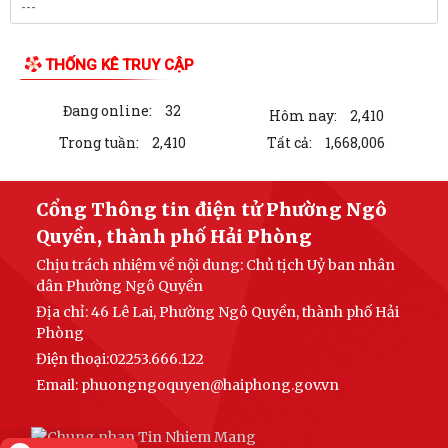
PHƯỜNG NGÔ QUYỀN TỔ CHỨC GIAO BAN TỔ DÂN PHỐ SAU SẮP XẾP,
SÁP NHẬP
THỐNG KÊ TRUY CẬP
HỘI ĐỒNG NHÂN DÂN PHƯỜNG NGÔ QUYỀN THÔNG BÁO KẾT QUẢ KỲ
HỌP THỨ 4, KHÓA II, NHIỆM KỲ 2026 - 2031
Đang online:
32
Hôm nay:
2,410
PHƯỜNG NGÔ QUYỀN TUYÊN TRUYỀN VẬN ĐỘNG TỔ CHỨC, CÁ NHÂN
Trong tuần:
2,410
Tất cả:
1,668,006
CÓ LIÊN QUAN THUÊ NHÀ, ĐẤT LÀ TÀI SẢN...
Kỳ họp thứ 4 HĐND Phường Ngô Quyền: Phân bổ bổ sung hơn 38 tỷ
Cổng Thông tin điện tử Phường Ngô
đồng vốn đầu tư công
Quyền, thành phố Hải Phòng
Chịu trách nhiệm về nội dung: Chủ tịch Uỷ ban nhân
KẾ HOẠCH TỔ CHỨC TIẾP CÔNG DÂN 6 THÁNG CUỐI NĂM 2026 CỦA
dân Phường Ngô Quyền
THƯỜNG TRỰC HĐND, ĐẠI BIỂU HĐND PHƯỜNG...
Địa chỉ: 46 Lê Lai, Phường Ngô Quyền, thành phố Hải
HỘI ĐỒNG NHÂN DÂN PHƯỜNG THÔNG BÁO LỊCH TIẾP CÔNG DÂN 6
Phòng
THÁNG CUỐI NĂM 2026 CỦA THƯỜNG TRỰC HĐND,...
Điện thoại:02253.666.122
Email:
phuongngoquyen@haiphong.gov.vn
PHƯỜNG NGÔ QUYỀN: NÂNG CAO HIỆU QUẢ QUẢN LÝ HOẠT ĐỘNG PHI
CHÍNH PHỦ NƯỚC NGOÀI – GẮN KẾT CHẶT CHẼ...