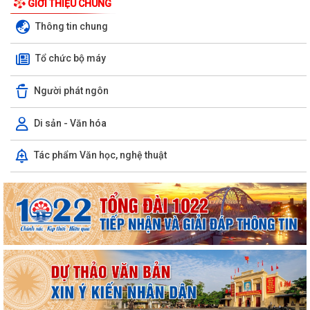
GIỚI THIỆU CHUNG
Thông tin chung
Tổ chức bộ máy
Người phát ngôn
Di sản - Văn hóa
Tác phẩm Văn học, nghệ thuật
PHƯỜNG NGÔ QUYỀN THÔNG TIN VỀ VỤ CHÁY TẠI ĐƯỜNG TRẦN
KHÁNH DƯ
DANH SÁCH ĐĂNG KÝ KINH DOANH THÁNG 7/2026
Phường Ngô Quyền trao tặng sách giáo khoa, đồng phục cho 307 học
sinh có hoàn cảnh khó khăn trước...
Phường Ngô Quyền đẩy mạnh công tác phòng, chống ma túy và nhân
rộng các mô hình an ninh trật tự tại...