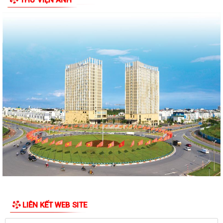
THƯ VIỆN ẢNH
THƯ TRI ÂN GIA ĐÌNH CÁC ANH HÙNG LIỆT...
HƯỚNG DẪN SỬ DỤNG APP TRA CỨU SỬ DỤNG ĐIỆN
Phường Ngô Quyền: Chuỗi hoạt động tri ân, “Đền ơn đáp nghĩa” thiết
thực nhân kỷ niệm 79 năm Ngày...
PHƯỜNG NGÔ QUYỀN TỔ CHỨC HỘI NGHỊ TRAO TẶNG ẢNH PHỤC CHẾ
LIỆT SĨ VÀ TẶNG QUÀ CHO CÁC HỘ GIA ĐÌNH...
ỦY BAN NHÂN DÂN PHƯỜNG NGÔ QUYỀN THÔNG TIN Về việc cưỡng
chế cưỡng chế 02 tổ chức để thu hồi nhà là...
PHƯỜNG NGÔ QUYỀN THĂM HỎI, TẶNG QUÀ GIA ĐÌNH CHÍNH SÁCH,
NGƯỜI CÓ CÔNG NHÂN DỊP 27/7
PHƯỜNG NGÔ QUYỀN VIẾNG NGHĨA TRANG LIỆT SĨ NHÂN KỶ NIỆM 79
NĂM NGÀY THƯƠNG BINH LIỆT SĨ 27/7
UBND PHƯỜNG NGÔ QUYỀN THÔNG BÁO THỜI GIAN TỔ CHỨC HỘI
LIÊN KẾT WEB SITE
NGHỊ ĐỐI THOẠI DOANH NGHIỆP, HỘ KINH DOANH,...