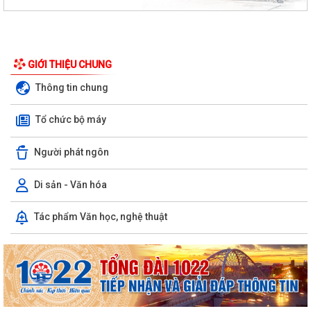
GIỚI THIỆU CHUNG
Thông tin chung
Tổ chức bộ máy
Người phát ngôn
Di sản - Văn hóa
Tác phẩm Văn học, nghệ thuật
Phường Ngô Quyền trao tặng sách giáo khoa, đồng phục cho 307 học
sinh có hoàn cảnh khó khăn trước...
Phường Ngô Quyền đẩy mạnh công tác phòng, chống ma túy và nhân
rộng các mô hình an ninh trật tự tại...
THƯ CẢM ƠN – NIỀM TIN CỦA NHÂN DÂN DÀNH CHO CHÍNH QUYỀN