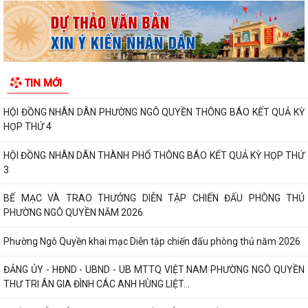
PHƯỜNG NGÔ QUYỀN: PHÁT HUY SỨC MẠNH TỔNG HỢP CỦA CẢ HỆ
THỐNG CHÍNH TRỊ TRONG CÔNG TÁC PHÒNG, CHỐNG...
HỘI NGHỊ GIAO BAN CÔNG TÁC GIÁO DỤC, TRIỂN KHAI NHIỆM VỤ
TIN MỚI
TRỌNG TÂM QUÝ III/2026 , CHUẨN BỊ NĂM HỌC...
HỘI ĐỒNG NHÂN DÂN PHƯỜNG NGÔ QUYỀN THÔNG BÁO KẾT QUẢ KỲ
HỌP THỨ 4
HỘI ĐỒNG NHÂN DÂN THÀNH PHỐ THÔNG BÁO KẾT QUẢ KỲ HỌP THỨ
3
BẾ MẠC VÀ TRAO THƯỞNG DIỄN TẬP CHIẾN ĐẤU PHÒNG THỦ
PHƯỜNG NGÔ QUYỀN NĂM 2026
Phường Ngô Quyền khai mạc Diễn tập chiến đấu phòng thủ năm 2026
ĐẢNG ỦY - HĐND - UBND - UB MTTQ VIỆT NAM PHƯỜNG NGÔ QUYỀN
THƯ TRI ÂN GIA ĐÌNH CÁC ANH HÙNG LIỆT...