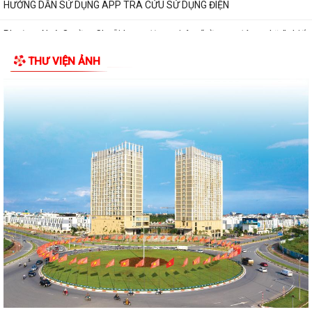
HƯỚNG DẪN SỬ DỤNG APP TRA CỨU SỬ DỤNG ĐIỆN
Phường Ngô Quyền: Chuỗi hoạt động tri ân, “Đền ơn đáp nghĩa” thiết
thực nhân kỷ niệm 79 năm Ngày...
THƯ VIỆN ẢNH
PHƯỜNG NGÔ QUYỀN TỔ CHỨC HỘI NGHỊ TRAO TẶNG ẢNH PHỤC CHẾ
LIỆT SĨ VÀ TẶNG QUÀ CHO CÁC HỘ GIA ĐÌNH...
ỦY BAN NHÂN DÂN PHƯỜNG NGÔ QUYỀN THÔNG TIN Về việc cưỡng
chế cưỡng chế 02 tổ chức để thu hồi nhà là...
PHƯỜNG NGÔ QUYỀN THĂM HỎI, TẶNG QUÀ GIA ĐÌNH CHÍNH SÁCH,
NGƯỜI CÓ CÔNG NHÂN DỊP 27/7
PHƯỜNG NGÔ QUYỀN VIẾNG NGHĨA TRANG LIỆT SĨ NHÂN KỶ NIỆM 79
NĂM NGÀY THƯƠNG BINH LIỆT SĨ 27/7
UBND PHƯỜNG NGÔ QUYỀN THÔNG BÁO THỜI GIAN TỔ CHỨC HỘI
NGHỊ ĐỐI THOẠI DOANH NGHIỆP, HỘ KINH DOANH,...
PHƯỜNG NGÔ QUYỀN TỔ CHỨC GIAO BAN TỔ DÂN PHỐ SAU SẮP XẾP,
SÁP NHẬP