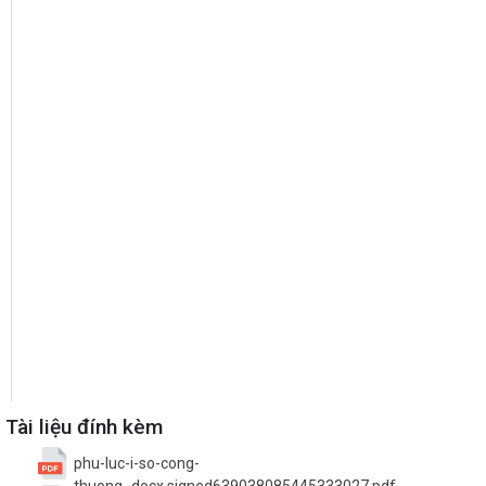
Tài liệu đính kèm
phu-luc-i-so-cong-