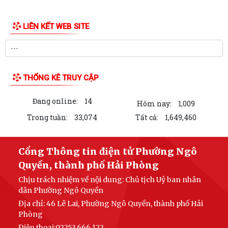
HỘI ĐỒNG NHÂN DÂN PHƯỜNG NGÔ QUYỀN THÔNG BÁO KẾT QUẢ KỲ
LIÊN KẾT WEB SITE
HỌP THỨ 4, KHÓA II, NHIỆM KỲ 2026 - 2031
PHƯỜNG NGÔ QUYỀN TUYÊN TRUYỀN VẬN ĐỘNG TỔ CHỨC, CÁ NHÂN
CÓ LIÊN QUAN THUÊ NHÀ, ĐẤT LÀ TÀI SẢN...
THỐNG KÊ TRUY CẬP
Kỳ họp thứ 4 HĐND Phường Ngô Quyền: Phân bổ bổ sung hơn 38 tỷ
đồng vốn đầu tư công
Đang online:
14
Hôm nay:
1,009
KẾ HOẠCH TỔ CHỨC TIẾP CÔNG DÂN 6 THÁNG CUỐI NĂM 2026 CỦA
Trong tuần:
33,074
Tất cả:
1,649,460
THƯỜNG TRỰC HĐND, ĐẠI BIỂU HĐND PHƯỜNG...
HỘI ĐỒNG NHÂN DÂN PHƯỜNG THÔNG BÁO LỊCH TIẾP CÔNG DÂN 6
Cổng Thông tin điện tử Phường Ngô
THÁNG CUỐI NĂM 2026 CỦA THƯỜNG TRỰC HĐND,...
Quyền, thành phố Hải Phòng
Chịu trách nhiệm về nội dung: Chủ tịch Uỷ ban nhân
PHƯỜNG NGÔ QUYỀN: NÂNG CAO HIỆU QUẢ QUẢN LÝ HOẠT ĐỘNG PHI
dân Phường Ngô Quyền
CHÍNH PHỦ NƯỚC NGOÀI – GẮN KẾT CHẶT CHẼ...
Địa chỉ: 46 Lê Lai, Phường Ngô Quyền, thành phố Hải
PHÓNG SỰ (THP): Phường Ngô Quyền giải phóng mặt bằng khu vực
Phòng
chung cư A7, A8 Vạn Mỹ
Điện thoại:02253.666.122