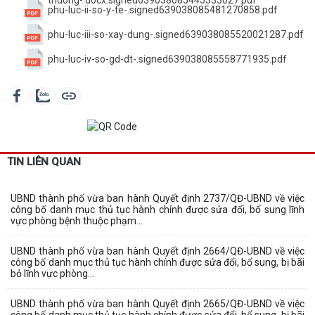
thuong-.docx.signed639038085445333027.pdf
phu-luc-ii-so-y-te-.signed639038085481270858.pdf
phu-luc-iii-so-xay-dung-.signed639038085520021287.pdf
phu-luc-iv-so-gd-dt-.signed639038085558771935.pdf
TIN LIÊN QUAN
UBND thành phố vừa ban hành Quyết định 2737/QĐ-UBND về việc
công bố danh mục thủ tục hành chính được sửa đổi, bổ sung lĩnh
vực phòng bệnh thuộc phạm...
UBND thành phố vừa ban hành Quyết định 2664/QĐ-UBND về việc
công bố danh mục thủ tục hành chính được sửa đổi, bổ sung, bị bãi
bỏ lĩnh vực phòng...
UBND thành phố vừa ban hành Quyết định 2665/QĐ-UBND về việc
công bố danh mục thủ tục hành chính được sửa đổi, bổ sung, bị bãi