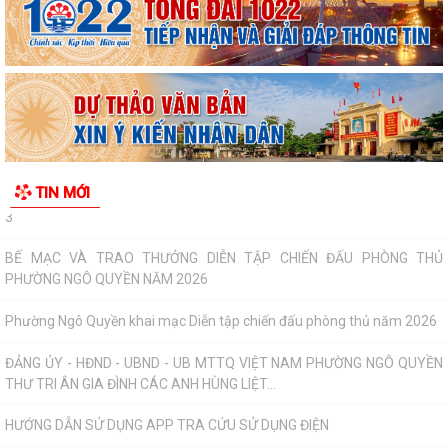
TRỌNG TÂM QUÝ III/2026 , CHUẨN BỊ NĂM HỌC...
HỘI ĐỒNG NHÂN DÂN PHƯỜNG NGÔ QUYỀN THÔNG BÁO KẾT QUẢ KỲ
HỌP THỨ 4
HỘI ĐỒNG NHÂN DÂN THÀNH PHỐ THÔNG BÁO KẾT QUẢ KỲ HỌP THỨ
3
BẾ MẠC VÀ TRAO THƯỞNG DIỄN TẬP CHIẾN ĐẤU PHÒNG THỦ
TIN MỚI
PHƯỜNG NGÔ QUYỀN NĂM 2026
Phường Ngô Quyền khai mạc Diễn tập chiến đấu phòng thủ năm 2026
ĐẢNG ỦY - HĐND - UBND - UB MTTQ VIỆT NAM PHƯỜNG NGÔ QUYỀN
THƯ TRI ÂN GIA ĐÌNH CÁC ANH HÙNG LIỆT...
HƯỚNG DẪN SỬ DỤNG APP TRA CỨU SỬ DỤNG ĐIỆN
Phường Ngô Quyền: Chuỗi hoạt động tri ân, “Đền ơn đáp nghĩa” thiết
thực nhân kỷ niệm 79 năm Ngày...
PHƯỜNG NGÔ QUYỀN TỔ CHỨC HỘI NGHỊ TRAO TẶNG ẢNH PHỤC CHẾ