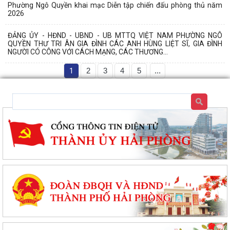
Phường Ngô Quyền khai mạc Diễn tập chiến đấu phòng thủ năm
2026
ĐẢNG ỦY - HĐND - UBND - UB MTTQ VIỆT NAM PHƯỜNG NGÔ
QUYỀN THƯ TRI ÂN GIA ĐÌNH CÁC ANH HÙNG LIỆT SĨ, GIA ĐÌNH
NGƯỜI CÓ CÔNG VỚI CÁCH MẠNG, CÁC THƯƠNG...
1
2
3
4
5
...