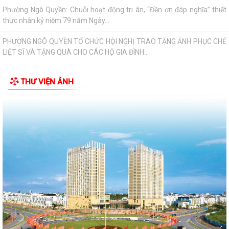
LIỆT SĨ VÀ TẶNG QUÀ CHO CÁC HỘ GIA ĐÌNH...
ỦY BAN NHÂN DÂN PHƯỜNG NGÔ QUYỀN THÔNG TIN Về việc cưỡng
chế cưỡng chế 02 tổ chức để thu hồi nhà là...
PHƯỜNG NGÔ QUYỀN THĂM HỎI, TẶNG QUÀ GIA ĐÌNH CHÍNH SÁCH,
NGƯỜI CÓ CÔNG NHÂN DỊP 27/7
THƯ VIỆN ẢNH
PHƯỜNG NGÔ QUYỀN VIẾNG NGHĨA TRANG LIỆT SĨ NHÂN KỶ NIỆM 79
NĂM NGÀY THƯƠNG BINH LIỆT SĨ 27/7
UBND PHƯỜNG NGÔ QUYỀN THÔNG BÁO THỜI GIAN TỔ CHỨC HỘI
NGHỊ ĐỐI THOẠI DOANH NGHIỆP, HỘ KINH DOANH,...
PHƯỜNG NGÔ QUYỀN TỔ CHỨC GIAO BAN TỔ DÂN PHỐ SAU SẮP XẾP,
SÁP NHẬP
HỘI ĐỒNG NHÂN DÂN PHƯỜNG NGÔ QUYỀN THÔNG BÁO KẾT QUẢ KỲ
HỌP THỨ 4, KHÓA II, NHIỆM KỲ 2026 - 2031
PHƯỜNG NGÔ QUYỀN TUYÊN TRUYỀN VẬN ĐỘNG TỔ CHỨC, CÁ NHÂN