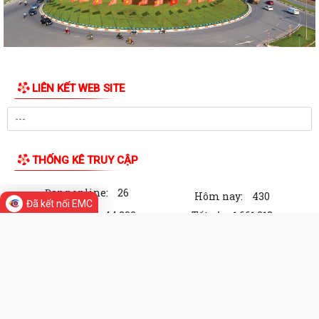
CÓ LIÊN QUAN THUÊ NHÀ, ĐẤT LÀ TÀI SẢN...
Kỳ họp thứ 4 HĐND Phường Ngô Quyền: Phân bổ bổ sung hơn 38 tỷ
đồng vốn đầu tư công
KẾ HOẠCH TỔ CHỨC TIẾP CÔNG DÂN 6 THÁNG CUỐI NĂM 2026 CỦA
LIÊN KẾT WEB SITE
THƯỜNG TRỰC HĐND, ĐẠI BIỂU HĐND PHƯỜNG...
HỘI ĐỒNG NHÂN DÂN PHƯỜNG THÔNG BÁO LỊCH TIẾP CÔNG DÂN 6
THÁNG CUỐI NĂM 2026 CỦA THƯỜNG TRỰC HĐND,...
THỐNG KÊ TRUY CẬP
PHƯỜNG NGÔ QUYỀN: NÂNG CAO HIỆU QUẢ QUẢN LÝ HOẠT ĐỘNG PHI
CHÍNH PHỦ NƯỚC NGOÀI – GẮN KẾT CHẶT CHẼ...
Đang online:
26
Hôm nay:
430
Đã kết nối EMC
PHÓNG SỰ (THP): Phường Ngô Quyền giải phóng mặt bằng khu vực
Trong tuần:
44,832
Tất cả:
1,661,218
chung cư A7, A8 Vạn Mỹ
THƯỜNG TRỰC HĐND PHƯỜNG NGÔ QUYỀN TỔ CHỨC HỘI NGHỊ
Cổng Thông tin điện tử Phường Ngô
CHUẨN BỊ CHO KỲ HỌP THỨ 4 (KỲ HỌP THƯỜNG LỆ GIỮA...
Quyền, thành phố Hải Phòng
Chịu trách nhiệm về nội dung: Chủ tịch Uỷ ban nhân
ỦY BAN NHÂN DÂN PHƯỜNG NGÔ QUYỀN TỔ CHỨC GIAO BAN ỦY
dân Phường Ngô Quyền
VIÊN UBND, ĐÁNH GIÁ KẾT QUẢ THỰC HIỆN NHIỆM VỤ...