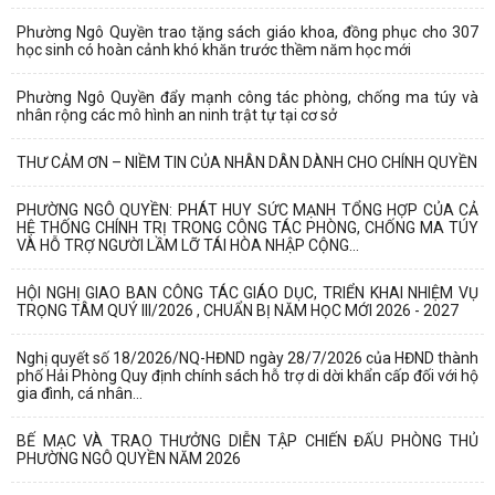
Phường Ngô Quyền trao tặng sách giáo khoa, đồng phục cho 307
học sinh có hoàn cảnh khó khăn trước thềm năm học mới
Phường Ngô Quyền đẩy mạnh công tác phòng, chống ma túy và
nhân rộng các mô hình an ninh trật tự tại cơ sở
THƯ CẢM ƠN – NIỀM TIN CỦA NHÂN DÂN DÀNH CHO CHÍNH QUYỀN
PHƯỜNG NGÔ QUYỀN: PHÁT HUY SỨC MẠNH TỔNG HỢP CỦA CẢ
HỆ THỐNG CHÍNH TRỊ TRONG CÔNG TÁC PHÒNG, CHỐNG MA TÚY
VÀ HỖ TRỢ NGƯỜI LẦM LỠ TÁI HÒA NHẬP CỘNG...
HỘI NGHỊ GIAO BAN CÔNG TÁC GIÁO DỤC, TRIỂN KHAI NHIỆM VỤ
TRỌNG TÂM QUÝ III/2026 , CHUẨN BỊ NĂM HỌC MỚI 2026 - 2027
Nghị quyết số 18/2026/NQ-HĐND ngày 28/7/2026 của HĐND thành
phố Hải Phòng Quy định chính sách hỗ trợ di dời khẩn cấp đối với hộ
gia đình, cá nhân...
BẾ MẠC VÀ TRAO THƯỞNG DIỄN TẬP CHIẾN ĐẤU PHÒNG THỦ
PHƯỜNG NGÔ QUYỀN NĂM 2026