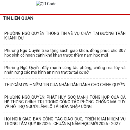
TIN LIÊN QUAN
PHƯỜNG NGÔ QUYỀN THÔNG TIN VỀ VỤ CHÁY TẠI ĐƯỜNG TRẦN
KHÁNH DƯ
Phường Ngô Quyền trao tặng sách giáo khoa, đồng phục cho 307
học sinh có hoàn cảnh khó khăn trước thềm năm học mới
Phường Ngô Quyền đẩy mạnh công tác phòng, chống ma túy và
nhân rộng các mô hình an ninh trật tự tại cơ sở
THƯ CẢM ƠN – NIỀM TIN CỦA NHÂN DÂN DÀNH CHO CHÍNH QUYỀN
PHƯỜNG NGÔ QUYỀN: PHÁT HUY SỨC MẠNH TỔNG HỢP CỦA CẢ
HỆ THỐNG CHÍNH TRỊ TRONG CÔNG TÁC PHÒNG, CHỐNG MA TÚY
VÀ HỖ TRỢ NGƯỜI LẦM LỠ TÁI HÒA NHẬP CỘNG...
HỘI NGHỊ GIAO BAN CÔNG TÁC GIÁO DỤC, TRIỂN KHAI NHIỆM VỤ
TRỌNG TÂM QUÝ III/2026 , CHUẨN BỊ NĂM HỌC MỚI 2026 - 2027