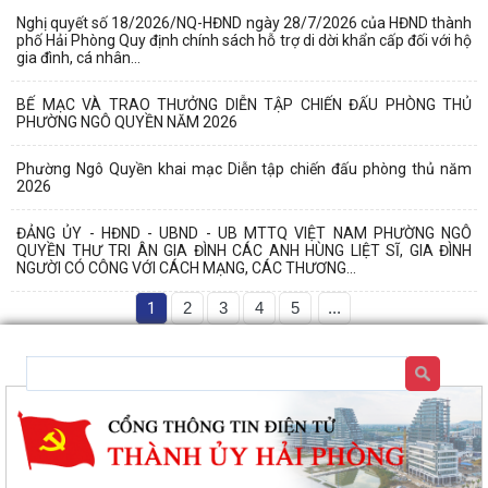
Nghị quyết số 18/2026/NQ-HĐND ngày 28/7/2026 của HĐND thành
phố Hải Phòng Quy định chính sách hỗ trợ di dời khẩn cấp đối với hộ
gia đình, cá nhân...
BẾ MẠC VÀ TRAO THƯỞNG DIỄN TẬP CHIẾN ĐẤU PHÒNG THỦ
PHƯỜNG NGÔ QUYỀN NĂM 2026
Phường Ngô Quyền khai mạc Diễn tập chiến đấu phòng thủ năm
2026
ĐẢNG ỦY - HĐND - UBND - UB MTTQ VIỆT NAM PHƯỜNG NGÔ
QUYỀN THƯ TRI ÂN GIA ĐÌNH CÁC ANH HÙNG LIỆT SĨ, GIA ĐÌNH
NGƯỜI CÓ CÔNG VỚI CÁCH MẠNG, CÁC THƯƠNG...
1
2
3
4
5
...