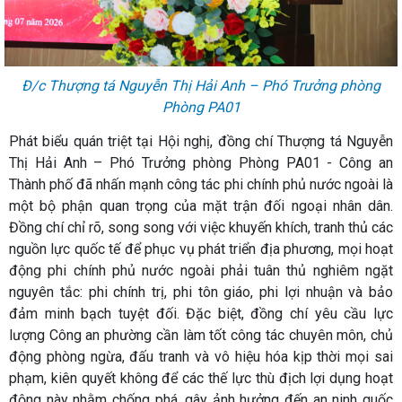
Đ/c Thượng tá Nguyễn Thị Hải Anh – Phó Trưởng phòng
Phòng PA01
Phát biểu quán triệt tại Hội nghị, đồng chí Thượng tá Nguyễn
Thị Hải Anh – Phó Trưởng phòng Phòng PA01 - Công an
Thành phố đã nhấn mạnh công tác phi chính phủ nước ngoài là
một bộ phận quan trọng của mặt trận đối ngoại nhân dân.
Đồng chí chỉ rõ, song song với việc khuyến khích, tranh thủ các
nguồn lực quốc tế để phục vụ phát triển địa phương, mọi hoạt
động phi chính phủ nước ngoài phải tuân thủ nghiêm ngặt
nguyên tắc: phi chính trị, phi tôn giáo, phi lợi nhuận và bảo
đảm minh bạch tuyệt đối. Đặc biệt, đồng chí yêu cầu lực
lượng Công an phường cần làm tốt công tác chuyên môn, chủ
động phòng ngừa, đấu tranh và vô hiệu hóa kịp thời mọi sai
phạm, kiên quyết không để các thế lực thù địch lợi dụng hoạt
động này nhằm chống phá, gây ảnh hưởng đến an ninh quốc