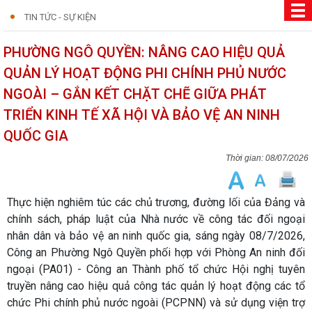
TIN TỨC - SỰ KIỆN
PHƯỜNG NGÔ QUYỀN: NÂNG CAO HIỆU QUẢ
QUẢN LÝ HOẠT ĐỘNG PHI CHÍNH PHỦ NƯỚC
NGOÀI – GẮN KẾT CHẶT CHẼ GIỮA PHÁT
TRIỂN KINH TẾ XÃ HỘI VÀ BẢO VỆ AN NINH
QUỐC GIA
08/07/2026
Thực hiện nghiêm túc các chủ trương, đường lối của Đảng và
chính sách, pháp luật của Nhà nước về công tác đối ngoại
nhân dân và bảo vệ an ninh quốc gia, sáng ngày 08/7/2026,
Công an Phường Ngô Quyền phối hợp với Phòng An ninh đối
ngoại (PA01) - Công an Thành phố tổ chức Hội nghị tuyên
truyền nâng cao hiệu quả công tác quản lý hoạt động các tổ
chức Phi chính phủ nước ngoài (PCPNN) và sử dụng viện trợ