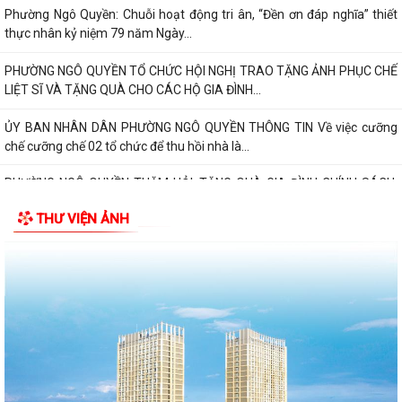
HƯỚNG DẪN SỬ DỤNG APP TRA CỨU SỬ DỤNG ĐIỆN
Phường Ngô Quyền: Chuỗi hoạt động tri ân, “Đền ơn đáp nghĩa” thiết
thực nhân kỷ niệm 79 năm Ngày...
PHƯỜNG NGÔ QUYỀN TỔ CHỨC HỘI NGHỊ TRAO TẶNG ẢNH PHỤC CHẾ
LIỆT SĨ VÀ TẶNG QUÀ CHO CÁC HỘ GIA ĐÌNH...
ỦY BAN NHÂN DÂN PHƯỜNG NGÔ QUYỀN THÔNG TIN Về việc cưỡng
chế cưỡng chế 02 tổ chức để thu hồi nhà là...
PHƯỜNG NGÔ QUYỀN THĂM HỎI, TẶNG QUÀ GIA ĐÌNH CHÍNH SÁCH,
NGƯỜI CÓ CÔNG NHÂN DỊP 27/7
THƯ VIỆN ẢNH
PHƯỜNG NGÔ QUYỀN VIẾNG NGHĨA TRANG LIỆT SĨ NHÂN KỶ NIỆM 79
NĂM NGÀY THƯƠNG BINH LIỆT SĨ 27/7
UBND PHƯỜNG NGÔ QUYỀN THÔNG BÁO THỜI GIAN TỔ CHỨC HỘI
NGHỊ ĐỐI THOẠI DOANH NGHIỆP, HỘ KINH DOANH,...