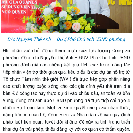
Đ/c Nguyễn Thế Anh – ĐUV, Phó Chủ tịch UBND phường
Ghi nhận sự chủ động tham mưu của lực lượng Công an
phường, đồng chí Nguyễn Thế Anh – ĐUV, Phó Chủ tịch UBND
phường đánh giá cao những kết quả tích cực trong công tác
tiếp nhận viện trợ thời gian qua, tiêu biểu là các dự án hỗ trợ từ
Tổ chức Tầm nhìn thế giới (WVI) đã trực tiếp góp phần nâng
cao chất lượng cuộc sống cho các gia đình yếu thế trên địa
bàn. Để công tác này thực sự đi vào chiều sâu, an toàn và bền
vững, đồng chí ãnh đạo UBND phường đã trực tiếp chỉ đạo 4
nhiệm vụ trọng tâm: Một là, kiên quyết nâng cao nhận thức,
năng lực của cán bộ, đảng viên và Nhân dân về các quy định
pháp luật liên quan; tuyệt đối không để xảy ra tình trạng triển
khai dự án trái phép, thiếu đăng ký với cơ quan có thẩm quyền.