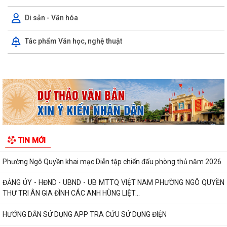
THƯ CẢM ƠN – NIỀM TIN CỦA NHÂN DÂN DÀNH CHO CHÍNH QUYỀN
Di sản - Văn hóa
PHƯỜNG NGÔ QUYỀN: PHÁT HUY SỨC MẠNH TỔNG HỢP CỦA CẢ HỆ
Tác phẩm Văn học, nghệ thuật
THỐNG CHÍNH TRỊ TRONG CÔNG TÁC PHÒNG, CHỐNG...
HỘI NGHỊ GIAO BAN CÔNG TÁC GIÁO DỤC, TRIỂN KHAI NHIỆM VỤ
TRỌNG TÂM QUÝ III/2026 , CHUẨN BỊ NĂM HỌC...
HỘI ĐỒNG NHÂN DÂN PHƯỜNG NGÔ QUYỀN THÔNG BÁO KẾT QUẢ KỲ
HỌP THỨ 4
HỘI ĐỒNG NHÂN DÂN THÀNH PHỐ THÔNG BÁO KẾT QUẢ KỲ HỌP THỨ
3
BẾ MẠC VÀ TRAO THƯỞNG DIỄN TẬP CHIẾN ĐẤU PHÒNG THỦ
TIN MỚI
PHƯỜNG NGÔ QUYỀN NĂM 2026
Phường Ngô Quyền khai mạc Diễn tập chiến đấu phòng thủ năm 2026
ĐẢNG ỦY - HĐND - UBND - UB MTTQ VIỆT NAM PHƯỜNG NGÔ QUYỀN
THƯ TRI ÂN GIA ĐÌNH CÁC ANH HÙNG LIỆT...