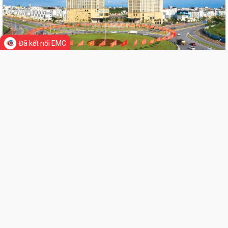
PHƯỜNG NGÔ QUYỀN TỔ CHỨC GIAO BAN TỔ DÂN PHỐ SAU SẮP XẾP,
SÁP NHẬP
HỘI ĐỒNG NHÂN DÂN PHƯỜNG NGÔ QUYỀN THÔNG BÁO KẾT QUẢ KỲ
Đã kết nối EMC
HỌP THỨ 4, KHÓA II, NHIỆM KỲ 2026 - 2031
PHƯỜNG NGÔ QUYỀN TUYÊN TRUYỀN VẬN ĐỘNG TỔ CHỨC, CÁ NHÂN
CÓ LIÊN QUAN THUÊ NHÀ, ĐẤT LÀ TÀI SẢN...
Kỳ họp thứ 4 HĐND Phường Ngô Quyền: Phân bổ bổ sung hơn 38 tỷ
đồng vốn đầu tư công
KẾ HOẠCH TỔ CHỨC TIẾP CÔNG DÂN 6 THÁNG CUỐI NĂM 2026 CỦA
LIÊN KẾT WEB SITE
THƯỜNG TRỰC HĐND, ĐẠI BIỂU HĐND PHƯỜNG...
HỘI ĐỒNG NHÂN DÂN PHƯỜNG THÔNG BÁO LỊCH TIẾP CÔNG DÂN 6
THÁNG CUỐI NĂM 2026 CỦA THƯỜNG TRỰC HĐND,...
THỐNG KÊ TRUY CẬP
PHƯỜNG NGÔ QUYỀN: NÂNG CAO HIỆU QUẢ QUẢN LÝ HOẠT ĐỘNG PHI
CHÍNH PHỦ NƯỚC NGOÀI – GẮN KẾT CHẶT CHẼ...
Đang online:
22
Hôm nay:
2,770
PHÓNG SỰ (THP): Phường Ngô Quyền giải phóng mặt bằng khu vực
Trong tuần:
42,351
Tất cả:
1,658,737