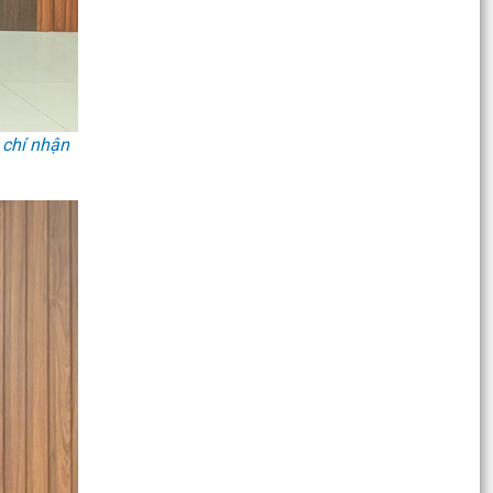
SINH HOẠT DƯỚI CỜ THÁNG 7/2026: QUYẾT
TÂM HOÀN THÀNH XUẤT...
Chủ động kiểm tra, triển khai các biện pháp ứng
phó với bão số 1 và mưa lớn sau bão
PHƯỜNG NGÔ QUYỀN ĐẢM BẢO AN TOÀN CHO
 chí nhận
NHÂN DÂN, TRIỂN KHAI PHÁ DỠ CHUNG CƯ CŨ
NGUY HIỂM A7, A8 VẠN MỸ
Đại biểu HĐND thành phố tiếp xúc cử tri chuẩn bị
kỳ họp thường lệ giữa năm 2026
PHƯỜNG NGÔ QUYỀN KHẨN TRƯƠNG TRIỂN
KHAI CÔNG TÁC PHÒNG CHỐNG THIÊN TAI, TÌM
KIẾM CỨU NẠN
PHƯỜNG NGÔ QUYỀN ĐẢM BẢO AN TOÀN CHO
NHÂN DÂN, TRIỂN KHAI PHÁ DỠ CHUNG CƯ CŨ
NGUY HIỂM A7, A8 VẠN MỸ
CÔNG ĐIỆN Về việc phòng chống Áp thấp nhiệt