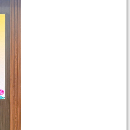
PHƯỜNG NGÔ QUYỀN: NÂNG CAO HIỆU QUẢ
QUẢN LÝ HOẠT ĐỘNG PHI CHÍNH PHỦ NƯỚC
NGOÀI – GẮN KẾT CHẶT CHẼ...
PHÓNG SỰ (THP): Phường Ngô Quyền giải
phóng mặt bằng khu vực chung cư A7, A8 Vạn
Mỹ
THƯỜNG TRỰC HĐND PHƯỜNG NGÔ QUYỀN TỔ
CHỨC HỘI NGHỊ CHUẨN BỊ CHO KỲ HỌP THỨ 4
(KỲ HỌP THƯỜNG LỆ GIỮA...
ỦY BAN NHÂN DÂN PHƯỜNG NGÔ QUYỀN TỔ
CHỨC GIAO BAN ỦY VIÊN UBND, ĐÁNH GIÁ KẾT
QUẢ THỰC HIỆN NHIỆM VỤ...
Công an Phường Ngô Quyền tổ chức Lễ chào cờ
tháng 7, kết hợp đánh giá kết quả công tác 6
tháng và...
PHƯỜNG NGÔ QUYỀN TỔ CHỨC LỄ CHÀO CỜ VÀ