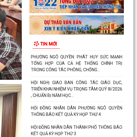
HỘI ĐỒNG NHÂN DÂN THÀNH PHỐ THÔNG BÁO
KẾT QUẢ KỲ HỌP THỨ 3
BẾ MẠC VÀ TRAO THƯỞNG DIỄN TẬP CHIẾN
ĐẤU PHÒNG THỦ PHƯỜNG NGÔ QUYỀN NĂM
TIN MỚI
2026
Phường Ngô Quyền khai mạc Diễn tập chiến đấu
phòng thủ năm 2026
ĐẢNG ỦY - HĐND - UBND - UB MTTQ VIỆT NAM
PHƯỜNG NGÔ QUYỀN THƯ TRI ÂN GIA ĐÌNH
CÁC ANH HÙNG LIỆT...
HƯỚNG DẪN SỬ DỤNG APP TRA CỨU SỬ DỤNG
ĐIỆN
Phường Ngô Quyền: Chuỗi hoạt động tri ân,
“Đền ơn đáp nghĩa” thiết thực nhân kỷ niệm 79
năm Ngày...