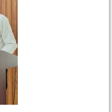
đới trên biển Đông có khả năng mạnh lên thành
bão và...
Phường Ngô Quyền hoàn thành sắp xếp, tinh
gọn từ 52 xuống còn 30 Tổ dân phố
ỦY BAN NHÂN DÂN PHƯỜNG NGÔ QUYỀN NIÊM
YẾT DANH SÁCH CÁC HỘ ĐĂNG KÝ KINH
DOANH THÁNG 6/2026
ĐỒNG CHÍ PHẠM BÍCH NGỌC – ĐẢNG VIÊN CHI
BỘ TRƯỜNG TIỂU HỌC NGUYỄN THƯỢNG HIỀN,
THUỘC ĐẢNG BỘ PHƯỜNG...
ỦY BAN NHÂN DÂN PHƯỜNG NGÔ QUYỀN
THÔNG BÁO LỊCH TIẾP CÔNG DÂN ĐỊNH KỲ CỦA
CHỦ TỊCH UBND PHƯỜNG NGÔ...
ỦY BAN NHÂN DÂN THÀNH PHỐ HẢI PHÒNG
THÔNG BÁO CHỦ ĐỘNG ỨNG PHÓ VỚI MƯA
LỚN, NGẬP LỤT, SẠT LỞ