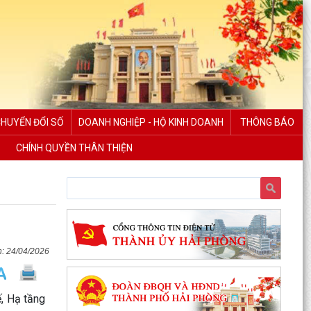
CHUYỂN ĐỔI SỐ
DOANH NGHIỆP - HỘ KINH DOANH
THÔNG BÁO
CHÍNH QUYỀN THÂN THIỆN
PHƯỜNG NGÔ QUYỀN THÔNG TIN VỀ VỤ CHÁY
24/04/2026
TẠI ĐƯỜNG TRẦN KHÁNH DƯ
DANH SÁCH ĐĂNG KÝ KINH DOANH THÁNG
, Hạ tầng
7/2026