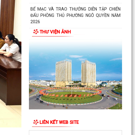
PHƯỜNG NGÔ QUYỀN TỔ CHỨC HỘI NGHỊ TRAO
TẶNG ẢNH PHỤC CHẾ LIỆT SĨ VÀ TẶNG QUÀ
CHO CÁC HỘ GIA ĐÌNH...
THƯ VIỆN ẢNH
ỦY BAN NHÂN DÂN PHƯỜNG NGÔ QUYỀN
THÔNG TIN Về việc cưỡng chế cưỡng chế 02 tổ
chức để thu hồi nhà là...
PHƯỜNG NGÔ QUYỀN THĂM HỎI, TẶNG QUÀ
GIA ĐÌNH CHÍNH SÁCH, NGƯỜI CÓ CÔNG NHÂN
DỊP 27/7
PHƯỜNG NGÔ QUYỀN VIẾNG NGHĨA TRANG LIỆT
SĨ NHÂN KỶ NIỆM 79 NĂM NGÀY THƯƠNG BINH
LIỆT SĨ 27/7
UBND PHƯỜNG NGÔ QUYỀN THÔNG BÁO THỜI
GIAN TỔ CHỨC HỘI NGHỊ ĐỐI THOẠI DOANH
LIÊN KẾT WEB SITE
NGHIỆP, HỘ KINH DOANH,...