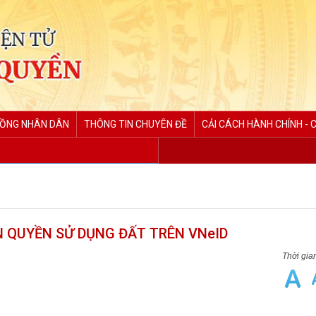
ĐỒNG NHÂN DÂN
THÔNG TIN CHUYÊN ĐỀ
CẢI CÁCH HÀNH CHÍNH - 
 QUYỀN SỬ DỤNG ĐẤT TRÊN VNeID