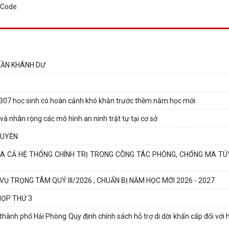
RẦN KHÁNH DƯ
307 học sinh có hoàn cảnh khó khăn trước thềm năm học mới
nhân rộng các mô hình an ninh trật tự tại cơ sở
QUYỀN
 CẢ HỆ THỐNG CHÍNH TRỊ TRONG CÔNG TÁC PHÒNG, CHỐNG MA TÚ
VỤ TRỌNG TÂM QUÝ III/2026 , CHUẨN BỊ NĂM HỌC MỚI 2026 - 2027
HỌP THỨ 3
h phố Hải Phòng Quy định chính sách hỗ trợ di dời khẩn cấp đối với hộ