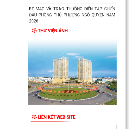
BẾ MẠC VÀ TRAO THƯỞNG DIỄN TẬP CHIẾN
ĐẤU PHÒNG THỦ PHƯỜNG NGÔ QUYỀN NĂM
2026
THƯ VIỆN ẢNH
Phường Ngô Quyền khai mạc Diễn tập chiến đấu
phòng thủ năm 2026
ĐẢNG ỦY - HĐND - UBND - UB MTTQ VIỆT NAM
PHƯỜNG NGÔ QUYỀN THƯ TRI ÂN GIA ĐÌNH
CÁC ANH HÙNG LIỆT...
HƯỚNG DẪN SỬ DỤNG APP TRA CỨU SỬ DỤNG
ĐIỆN
Phường Ngô Quyền: Chuỗi hoạt động tri ân,
“Đền ơn đáp nghĩa” thiết thực nhân kỷ niệm 79
năm Ngày...
LIÊN KẾT WEB SITE
PHƯỜNG NGÔ QUYỀN TỔ CHỨC HỘI NGHỊ TRAO
TẶNG ẢNH PHỤC CHẾ LIỆT SĨ VÀ TẶNG QUÀ