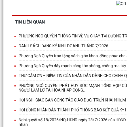
TIN LIÊN QUAN
PHƯỜNG NGÔ QUYỀN THÔNG TIN VỀ VỤ CHÁY TẠI ĐƯỜNG T
DANH SÁCH ĐĂNG KÝ KINH DOANH THÁNG 7/2026
Phường Ngô Quyền trao tặng sách giáo khoa, đồng phục cho 
Phường Ngô Quyền đẩy mạnh công tác phòng, chống ma túy và 
THƯ CẢM ƠN – NIỀM TIN CỦA NHÂN DÂN DÀNH CHO CHÍNH 
PHƯỜNG NGÔ QUYỀN: PHÁT HUY SỨC MẠNH TỔNG HỢP CỦA
NGƯỜI LẦM LỠ TÁI HÒA NHẬP CỘNG...
HỘI NGHỊ GIAO BAN CÔNG TÁC GIÁO DỤC, TRIỂN KHAI NHIỆM 
HỘI ĐỒNG NHÂN DÂN THÀNH PHỐ THÔNG BÁO KẾT QUẢ KỲ 
Nghị quyết số 18/2026/NQ-HĐND ngày 28/7/2026 của HĐND thàn
nhân...