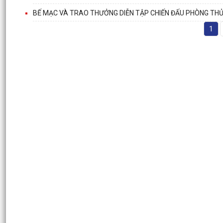
BẾ MẠC VÀ TRAO THƯỞNG DIỄN TẬP CHIẾN ĐẤU PHÒNG TH
1