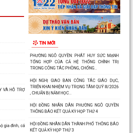
Phường Ngô Quyền đẩy mạnh công tác phòng,
chống ma túy và nhân rộng các mô hình an ninh
trật tự tại...
THƯ CẢM ƠN – NIỀM TIN CỦA NHÂN DÂN DÀNH
TIN MỚI
CHO CHÍNH QUYỀN
PHƯỜNG NGÔ QUYỀN: PHÁT HUY SỨC MẠNH
TỔNG HỢP CỦA CẢ HỆ THỐNG CHÍNH TRỊ
TRONG CÔNG TÁC PHÒNG, CHỐNG...
HỘI NGHỊ GIAO BAN CÔNG TÁC GIÁO DỤC,
TRIỂN KHAI NHIỆM VỤ TRỌNG TÂM QUÝ III/2026
Y VÀ HỖ TRỢ
, CHUẨN BỊ NĂM HỌC...
HỘI ĐỒNG NHÂN DÂN PHƯỜNG NGÔ QUYỀN
THÔNG BÁO KẾT QUẢ KỲ HỌP THỨ 4
HỘI ĐỒNG NHÂN DÂN THÀNH PHỐ THÔNG BÁO
 gia đình, cá
KẾT QUẢ KỲ HỌP THỨ 3