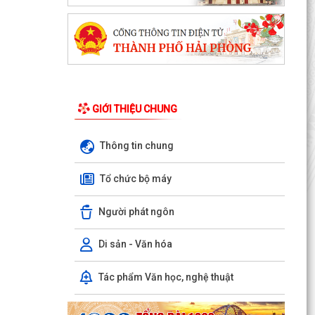
GIỚI THIỆU CHUNG
Thông tin chung
Tổ chức bộ máy
PHƯỜNG NGÔ QUYỀN THÔNG TIN VỀ VỤ CHÁY
Người phát ngôn
TẠI ĐƯỜNG TRẦN KHÁNH DƯ
DANH SÁCH ĐĂNG KÝ KINH DOANH THÁNG
Di sản - Văn hóa
7/2026
Tác phẩm Văn học, nghệ thuật
Phường Ngô Quyền trao tặng sách giáo khoa,
đồng phục cho 307 học sinh có hoàn cảnh khó
khăn trước...