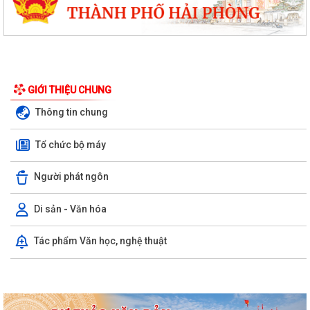
GIỚI THIỆU CHUNG
Thông tin chung
Tổ chức bộ máy
PHƯỜNG NGÔ QUYỀN THÔNG TIN VỀ VỤ CHÁY TẠI ĐƯỜNG TRẦN
Người phát ngôn
KHÁNH DƯ
Di sản - Văn hóa
DANH SÁCH ĐĂNG KÝ KINH DOANH THÁNG 7/2026
Tác phẩm Văn học, nghệ thuật
Phường Ngô Quyền trao tặng sách giáo khoa, đồng phục cho 307 học
sinh có hoàn cảnh khó khăn trước...
Phường Ngô Quyền đẩy mạnh công tác phòng, chống ma túy và nhân
rộng các mô hình an ninh trật tự tại...