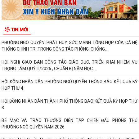
THƯ CẢM ƠN – NIỀM TIN CỦA NHÂN DÂN DÀNH CHO CHÍNH QUYỀN
PHƯỜNG NGÔ QUYỀN: PHÁT HUY SỨC MẠNH TỔNG HỢP CỦA CẢ HỆ
THỐNG CHÍNH TRỊ TRONG CÔNG TÁC PHÒNG, CHỐNG...
HỘI NGHỊ GIAO BAN CÔNG TÁC GIÁO DỤC, TRIỂN KHAI NHIỆM VỤ
TRỌNG TÂM QUÝ III/2026 , CHUẨN BỊ NĂM HỌC...
TIN MỚI
HỘI ĐỒNG NHÂN DÂN PHƯỜNG NGÔ QUYỀN THÔNG BÁO KẾT QUẢ KỲ
HỌP THỨ 4
HỘI ĐỒNG NHÂN DÂN THÀNH PHỐ THÔNG BÁO KẾT QUẢ KỲ HỌP THỨ
3
BẾ MẠC VÀ TRAO THƯỞNG DIỄN TẬP CHIẾN ĐẤU PHÒNG THỦ
PHƯỜNG NGÔ QUYỀN NĂM 2026
Phường Ngô Quyền khai mạc Diễn tập chiến đấu phòng thủ năm 2026
ĐẢNG ỦY - HĐND - UBND - UB MTTQ VIỆT NAM PHƯỜNG NGÔ QUYỀN
THƯ TRI ÂN GIA ĐÌNH CÁC ANH HÙNG LIỆT...