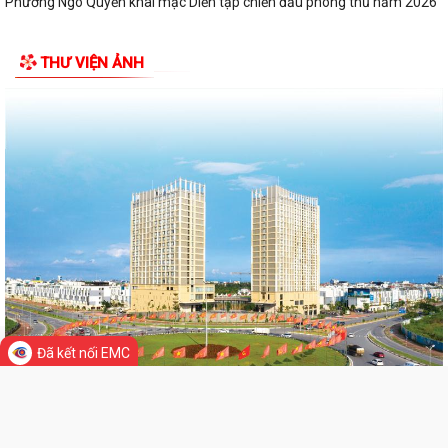
HƯỚNG DẪN SỬ DỤNG APP TRA CỨU SỬ DỤNG ĐIỆN
Phường Ngô Quyền: Chuỗi hoạt động tri ân, “Đền ơn đáp nghĩa” thiết
thực nhân kỷ niệm 79 năm Ngày...
THƯ VIỆN ẢNH
PHƯỜNG NGÔ QUYỀN TỔ CHỨC HỘI NGHỊ TRAO TẶNG ẢNH PHỤC CHẾ
LIỆT SĨ VÀ TẶNG QUÀ CHO CÁC HỘ GIA ĐÌNH...
ỦY BAN NHÂN DÂN PHƯỜNG NGÔ QUYỀN THÔNG TIN Về việc cưỡng
chế cưỡng chế 02 tổ chức để thu hồi nhà là...
PHƯỜNG NGÔ QUYỀN THĂM HỎI, TẶNG QUÀ GIA ĐÌNH CHÍNH SÁCH,
NGƯỜI CÓ CÔNG NHÂN DỊP 27/7
PHƯỜNG NGÔ QUYỀN VIẾNG NGHĨA TRANG LIỆT SĨ NHÂN KỶ NIỆM 79
Đã kết nối EMC
NĂM NGÀY THƯƠNG BINH LIỆT SĨ 27/7
UBND PHƯỜNG NGÔ QUYỀN THÔNG BÁO THỜI GIAN TỔ CHỨC HỘI
NGHỊ ĐỐI THOẠI DOANH NGHIỆP, HỘ KINH DOANH,...