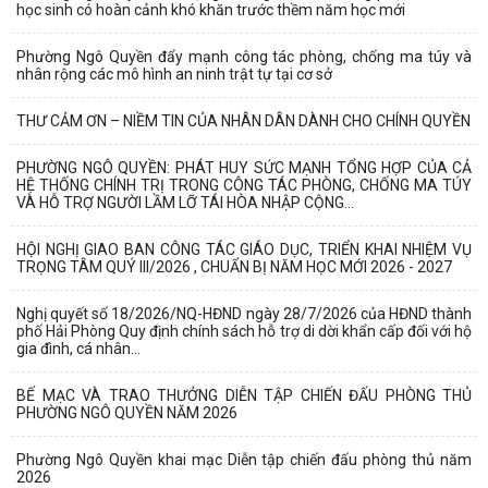
học sinh có hoàn cảnh khó khăn trước thềm năm học mới
Phường Ngô Quyền đẩy mạnh công tác phòng, chống ma túy và
nhân rộng các mô hình an ninh trật tự tại cơ sở
THƯ CẢM ƠN – NIỀM TIN CỦA NHÂN DÂN DÀNH CHO CHÍNH QUYỀN
PHƯỜNG NGÔ QUYỀN: PHÁT HUY SỨC MẠNH TỔNG HỢP CỦA CẢ
HỆ THỐNG CHÍNH TRỊ TRONG CÔNG TÁC PHÒNG, CHỐNG MA TÚY
VÀ HỖ TRỢ NGƯỜI LẦM LỠ TÁI HÒA NHẬP CỘNG...
HỘI NGHỊ GIAO BAN CÔNG TÁC GIÁO DỤC, TRIỂN KHAI NHIỆM VỤ
TRỌNG TÂM QUÝ III/2026 , CHUẨN BỊ NĂM HỌC MỚI 2026 - 2027
Nghị quyết số 18/2026/NQ-HĐND ngày 28/7/2026 của HĐND thành
phố Hải Phòng Quy định chính sách hỗ trợ di dời khẩn cấp đối với hộ
gia đình, cá nhân...
BẾ MẠC VÀ TRAO THƯỞNG DIỄN TẬP CHIẾN ĐẤU PHÒNG THỦ
PHƯỜNG NGÔ QUYỀN NĂM 2026
Phường Ngô Quyền khai mạc Diễn tập chiến đấu phòng thủ năm
2026