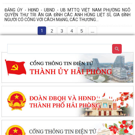
ĐẢNG ỦY - HĐND - UBND - UB MTTQ VIỆT NAM PHƯỜNG NGÔ
QUYỀN THƯ TRI ÂN GIA ĐÌNH CÁC ANH HÙNG LIỆT SĨ, GIA ĐÌNH
NGƯỜI CÓ CÔNG VỚI CÁCH MẠNG, CÁC THƯƠNG...
1
2
3
4
5
...