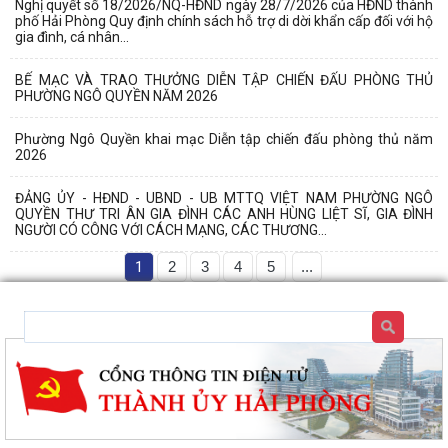
Nghị quyết số 18/2026/NQ-HĐND ngày 28/7/2026 của HĐND thành
phố Hải Phòng Quy định chính sách hỗ trợ di dời khẩn cấp đối với hộ
gia đình, cá nhân...
BẾ MẠC VÀ TRAO THƯỞNG DIỄN TẬP CHIẾN ĐẤU PHÒNG THỦ
PHƯỜNG NGÔ QUYỀN NĂM 2026
Phường Ngô Quyền khai mạc Diễn tập chiến đấu phòng thủ năm
2026
ĐẢNG ỦY - HĐND - UBND - UB MTTQ VIỆT NAM PHƯỜNG NGÔ
QUYỀN THƯ TRI ÂN GIA ĐÌNH CÁC ANH HÙNG LIỆT SĨ, GIA ĐÌNH
NGƯỜI CÓ CÔNG VỚI CÁCH MẠNG, CÁC THƯƠNG...
1
2
3
4
5
...