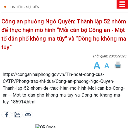
TIN TỨC - SỰ KIỆN
Công an phường Ngô Quyền: Thành lập 52 nhóm
để thực hiện mô hình “Mỗi cán bộ Công an - Một
tổ dân phố không ma túy” và “Dòng họ không ma
túy”
23/05/2026
https://congan.haiphong.gov.vn/Tin-hoat-dong-cua-
CATP/Phong-trao-thi-dua/Cong-an-phuong-Ngo-Quyen-
Thanh-lap-52-nhom-de-thuc-hien-mo-hinh-Moi-can-bo-Cong-
an---Mot-to-dan-pho-khong-ma-tuy-va-Dong-ho-khong-ma-
tuy-185914.html