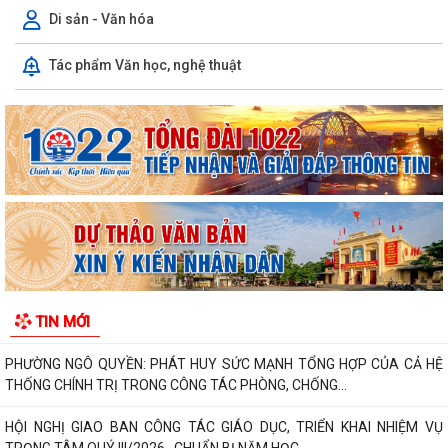
Di sản - Văn hóa
Tác phẩm Văn học, nghệ thuật
PHƯỜNG NGÔ QUYỀN THÔNG TIN VỀ VỤ CHÁY TẠI ĐƯỜNG TRẦN
KHÁNH DƯ
DANH SÁCH ĐĂNG KÝ KINH DOANH THÁNG 7/2026
Phường Ngô Quyền trao tặng sách giáo khoa, đồng phục cho 307 học
sinh có hoàn cảnh khó khăn trước...
Phường Ngô Quyền đẩy mạnh công tác phòng, chống ma túy và nhân
rộng các mô hình an ninh trật tự tại...
TIN MỚI
THƯ CẢM ƠN – NIỀM TIN CỦA NHÂN DÂN DÀNH CHO CHÍNH QUYỀN
PHƯỜNG NGÔ QUYỀN: PHÁT HUY SỨC MẠNH TỔNG HỢP CỦA CẢ HỆ
THỐNG CHÍNH TRỊ TRONG CÔNG TÁC PHÒNG, CHỐNG...
HỘI NGHỊ GIAO BAN CÔNG TÁC GIÁO DỤC, TRIỂN KHAI NHIỆM VỤ
TRỌNG TÂM QUÝ III/2026 , CHUẨN BỊ NĂM HỌC...