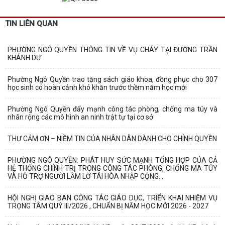
TIN LIÊN QUAN
PHƯỜNG NGÔ QUYỀN THÔNG TIN VỀ VỤ CHÁY TẠI ĐƯỜNG TRẦN
KHÁNH DƯ
Phường Ngô Quyền trao tặng sách giáo khoa, đồng phục cho 307
học sinh có hoàn cảnh khó khăn trước thềm năm học mới
Phường Ngô Quyền đẩy mạnh công tác phòng, chống ma túy và
nhân rộng các mô hình an ninh trật tự tại cơ sở
THƯ CẢM ƠN – NIỀM TIN CỦA NHÂN DÂN DÀNH CHO CHÍNH QUYỀN
PHƯỜNG NGÔ QUYỀN: PHÁT HUY SỨC MẠNH TỔNG HỢP CỦA CẢ
HỆ THỐNG CHÍNH TRỊ TRONG CÔNG TÁC PHÒNG, CHỐNG MA TÚY
VÀ HỖ TRỢ NGƯỜI LẦM LỠ TÁI HÒA NHẬP CỘNG...
HỘI NGHỊ GIAO BAN CÔNG TÁC GIÁO DỤC, TRIỂN KHAI NHIỆM VỤ
TRỌNG TÂM QUÝ III/2026 , CHUẨN BỊ NĂM HỌC MỚI 2026 - 2027