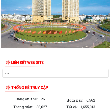
LIỆT SĨ VÀ TẶNG QUÀ CHO CÁC HỘ GIA ĐÌNH...
ỦY BAN NHÂN DÂN PHƯỜNG NGÔ QUYỀN THÔNG TIN Về việc cưỡng
chế cưỡng chế 02 tổ chức để thu hồi nhà là...
PHƯỜNG NGÔ QUYỀN THĂM HỎI, TẶNG QUÀ GIA ĐÌNH CHÍNH SÁCH,
NGƯỜI CÓ CÔNG NHÂN DỊP 27/7
PHƯỜNG NGÔ QUYỀN VIẾNG NGHĨA TRANG LIỆT SĨ NHÂN KỶ NIỆM 79
NĂM NGÀY THƯƠNG BINH LIỆT SĨ 27/7
UBND PHƯỜNG NGÔ QUYỀN THÔNG BÁO THỜI GIAN TỔ CHỨC HỘI
LIÊN KẾT WEB SITE
NGHỊ ĐỐI THOẠI DOANH NGHIỆP, HỘ KINH DOANH,...
PHƯỜNG NGÔ QUYỀN TỔ CHỨC GIAO BAN TỔ DÂN PHỐ SAU SẮP XẾP,
SÁP NHẬP
THỐNG KÊ TRUY CẬP
HỘI ĐỒNG NHÂN DÂN PHƯỜNG NGÔ QUYỀN THÔNG BÁO KẾT QUẢ KỲ
HỌP THỨ 4, KHÓA II, NHIỆM KỲ 2026 - 2031
Đang online:
26
Hôm nay:
6,562
PHƯỜNG NGÔ QUYỀN TUYÊN TRUYỀN VẬN ĐỘNG TỔ CHỨC, CÁ NHÂN
Trong tuần:
38,627
Tất cả:
1,655,013