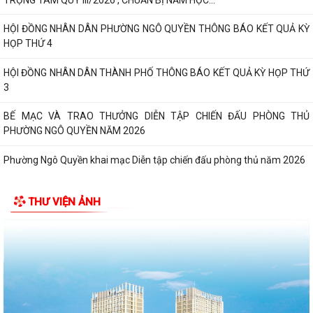
HỘI ĐỒNG NHÂN DÂN PHƯỜNG NGÔ QUYỀN THÔNG BÁO KẾT QUẢ KỲ
HỌP THỨ 4
HỘI ĐỒNG NHÂN DÂN THÀNH PHỐ THÔNG BÁO KẾT QUẢ KỲ HỌP THỨ
3
BẾ MẠC VÀ TRAO THƯỞNG DIỄN TẬP CHIẾN ĐẤU PHÒNG THỦ
PHƯỜNG NGÔ QUYỀN NĂM 2026
Phường Ngô Quyền khai mạc Diễn tập chiến đấu phòng thủ năm 2026
ĐẢNG ỦY - HĐND - UBND - UB MTTQ VIỆT NAM PHƯỜNG NGÔ QUYỀN
THƯ VIỆN ẢNH
THƯ TRI ÂN GIA ĐÌNH CÁC ANH HÙNG LIỆT...
HƯỚNG DẪN SỬ DỤNG APP TRA CỨU SỬ DỤNG ĐIỆN
Phường Ngô Quyền: Chuỗi hoạt động tri ân, “Đền ơn đáp nghĩa” thiết
thực nhân kỷ niệm 79 năm Ngày...
PHƯỜNG NGÔ QUYỀN TỔ CHỨC HỘI NGHỊ TRAO TẶNG ẢNH PHỤC CHẾ