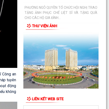
PHƯỜNG NGÔ QUYỀN TỔ CHỨC HỘI NGHỊ TRAO
TẶNG ẢNH PHỤC CHẾ LIỆT SĨ VÀ TẶNG QUÀ
CHO CÁC HỘ GIA ĐÌNH...
THƯ VIỆN ẢNH
ỦY BAN NHÂN DÂN PHƯỜNG NGÔ QUYỀN
THÔNG TIN Về việc cưỡng chế cưỡng chế 02 tổ
chức để thu hồi nhà là...
PHƯỜNG NGÔ QUYỀN THĂM HỎI, TẶNG QUÀ
GIA ĐÌNH CHÍNH SÁCH, NGƯỜI CÓ CÔNG NHÂN
DỊP 27/7
PHƯỜNG NGÔ QUYỀN VIẾNG NGHĨA TRANG LIỆT
sĩ Công an
SĨ NHÂN KỶ NIỆM 79 NĂM NGÀY THƯƠNG BINH
LIỆT SĨ 27/7
háp tuyên
 hoạt động
UBND PHƯỜNG NGÔ QUYỀN THÔNG BÁO THỜI
 nếu không
GIAN TỔ CHỨC HỘI NGHỊ ĐỐI THOẠI DOANH
LIÊN KẾT WEB SITE
NGHIỆP, HỘ KINH DOANH,...