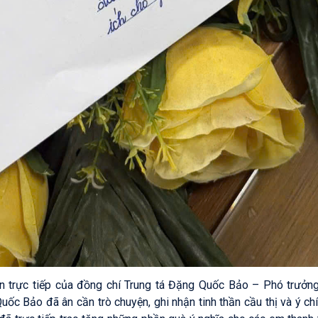
ên trực tiếp của đồng chí Trung tá Đặng Quốc Bảo – Phó trưởn
ốc Bảo đã ân cần trò chuyện, ghi nhận tinh thần cầu thị và ý ch