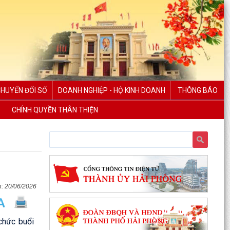
CHUYỂN ĐỔI SỐ
DOANH NGHIỆP - HỘ KINH DOANH
THÔNG BÁO
CHÍNH QUYỀN THÂN THIỆN
PHƯỜNG NGÔ QUYỀN THÔNG TIN VỀ VỤ CHÁY
20/06/2026
TẠI ĐƯỜNG TRẦN KHÁNH DƯ
DANH SÁCH ĐĂNG KÝ KINH DOANH THÁNG
chức buổi
7/2026