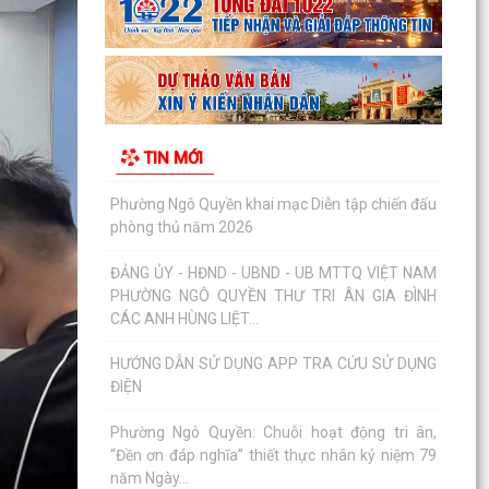
HỘI ĐỒNG NHÂN DÂN THÀNH PHỐ THÔNG BÁO
KẾT QUẢ KỲ HỌP THỨ 3
BẾ MẠC VÀ TRAO THƯỞNG DIỄN TẬP CHIẾN
ĐẤU PHÒNG THỦ PHƯỜNG NGÔ QUYỀN NĂM
TIN MỚI
2026
Phường Ngô Quyền khai mạc Diễn tập chiến đấu
phòng thủ năm 2026
ĐẢNG ỦY - HĐND - UBND - UB MTTQ VIỆT NAM
PHƯỜNG NGÔ QUYỀN THƯ TRI ÂN GIA ĐÌNH
CÁC ANH HÙNG LIỆT...
HƯỚNG DẪN SỬ DỤNG APP TRA CỨU SỬ DỤNG
ĐIỆN
Phường Ngô Quyền: Chuỗi hoạt động tri ân,
“Đền ơn đáp nghĩa” thiết thực nhân kỷ niệm 79
năm Ngày...