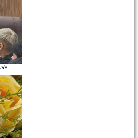
PHƯỜNG NGÔ QUYỀN: NÂNG CAO HIỆU QUẢ
QUẢN LÝ HOẠT ĐỘNG PHI CHÍNH PHỦ NƯỚC
NGOÀI – GẮN KẾT CHẶT CHẼ...
PHÓNG SỰ (THP): Phường Ngô Quyền giải
phóng mặt bằng khu vực chung cư A7, A8 Vạn
Mỹ
THƯỜNG TRỰC HĐND PHƯỜNG NGÔ QUYỀN TỔ
CHỨC HỘI NGHỊ CHUẨN BỊ CHO KỲ HỌP THỨ 4
nhi
(KỲ HỌP THƯỜNG LỆ GIỮA...
ỦY BAN NHÂN DÂN PHƯỜNG NGÔ QUYỀN TỔ
CHỨC GIAO BAN ỦY VIÊN UBND, ĐÁNH GIÁ KẾT
QUẢ THỰC HIỆN NHIỆM VỤ...
Công an Phường Ngô Quyền tổ chức Lễ chào cờ
tháng 7, kết hợp đánh giá kết quả công tác 6
tháng và...
PHƯỜNG NGÔ QUYỀN TỔ CHỨC LỄ CHÀO CỜ VÀ