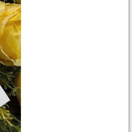
SINH HOẠT DƯỚI CỜ THÁNG 7/2026: QUYẾT
TÂM HOÀN THÀNH XUẤT...
Chủ động kiểm tra, triển khai các biện pháp ứng
phó với bão số 1 và mưa lớn sau bão
PHƯỜNG NGÔ QUYỀN ĐẢM BẢO AN TOÀN CHO
NHÂN DÂN, TRIỂN KHAI PHÁ DỠ CHUNG CƯ CŨ
NGUY HIỂM A7, A8 VẠN MỸ
Đại biểu HĐND thành phố tiếp xúc cử tri chuẩn bị
kỳ họp thường lệ giữa năm 2026
PHƯỜNG NGÔ QUYỀN KHẨN TRƯƠNG TRIỂN
KHAI CÔNG TÁC PHÒNG CHỐNG THIÊN TAI, TÌM
KIẾM CỨU NẠN
PHƯỜNG NGÔ QUYỀN ĐẢM BẢO AN TOÀN CHO
NHÂN DÂN, TRIỂN KHAI PHÁ DỠ CHUNG CƯ CŨ
NGUY HIỂM A7, A8 VẠN MỸ
CÔNG ĐIỆN Về việc phòng chống Áp thấp nhiệt