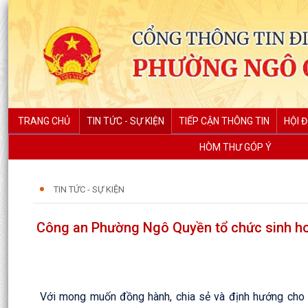
TRANG CHỦ
TIN TỨC - SỰ KIỆN
TIẾP CẬN THÔNG TIN
HỘI 
HÒM THƯ GÓP Ý
TIN TỨC - SỰ KIỆN
Công an Phường Ngô Quyền tổ chức sinh hoạ
Với mong muốn đồng hành, chia sẻ và định hướng cho 