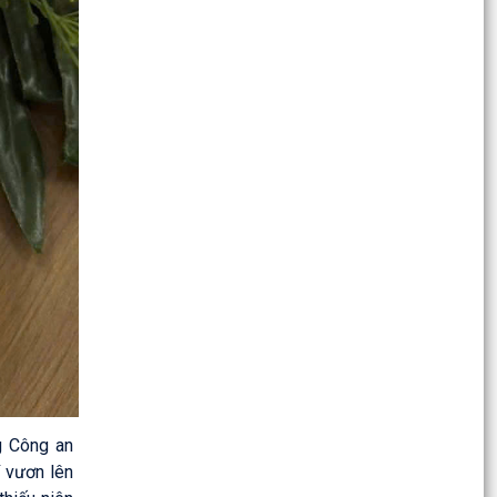
đới trên biển Đông có khả năng mạnh lên thành
bão và...
Phường Ngô Quyền hoàn thành sắp xếp, tinh
gọn từ 52 xuống còn 30 Tổ dân phố
ỦY BAN NHÂN DÂN PHƯỜNG NGÔ QUYỀN NIÊM
YẾT DANH SÁCH CÁC HỘ ĐĂNG KÝ KINH
DOANH THÁNG 6/2026
ĐỒNG CHÍ PHẠM BÍCH NGỌC – ĐẢNG VIÊN CHI
BỘ TRƯỜNG TIỂU HỌC NGUYỄN THƯỢNG HIỀN,
THUỘC ĐẢNG BỘ PHƯỜNG...
ỦY BAN NHÂN DÂN PHƯỜNG NGÔ QUYỀN
THÔNG BÁO LỊCH TIẾP CÔNG DÂN ĐỊNH KỲ CỦA
CHỦ TỊCH UBND PHƯỜNG NGÔ...
ỦY BAN NHÂN DÂN THÀNH PHỐ HẢI PHÒNG
g Công an
THÔNG BÁO CHỦ ĐỘNG ỨNG PHÓ VỚI MƯA
í vươn lên
LỚN, NGẬP LỤT, SẠT LỞ