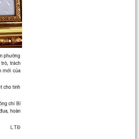
SINH HOẠT DƯỚI CỜ THÁNG 7/2026: QUYẾT
TÂM HOÀN THÀNH XUẤT...
Chủ động kiểm tra, triển khai các biện pháp ứng
phó với bão số 1 và mưa lớn sau bão
PHƯỜNG NGÔ QUYỀN ĐẢM BẢO AN TOÀN CHO
NHÂN DÂN, TRIỂN KHAI PHÁ DỠ CHUNG CƯ CŨ
NGUY HIỂM A7, A8 VẠN MỸ
ân phường
rò, trách
Đại biểu HĐND thành phố tiếp xúc cử tri chuẩn bị
h mới của
kỳ họp thường lệ giữa năm 2026
PHƯỜNG NGÔ QUYỀN KHẨN TRƯƠNG TRIỂN
t cho tinh
KHAI CÔNG TÁC PHÒNG CHỐNG THIÊN TAI, TÌM
KIẾM CỨU NẠN
ồng chí Bí
đua, hoàn
PHƯỜNG NGÔ QUYỀN ĐẢM BẢO AN TOÀN CHO
NHÂN DÂN, TRIỂN KHAI PHÁ DỠ CHUNG CƯ CŨ
NGUY HIỂM A7, A8 VẠN MỸ
L.T.Đ
CÔNG ĐIỆN Về việc phòng chống Áp thấp nhiệt