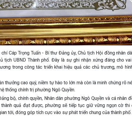
 chí Cáp Trọng Tuấn - Bí thư Đảng ủy, Chủ tịch Hội đồng nhân d
tịch UBND Thành phố. Đây là sự ghi nhận xứng đáng cho vai t
ơng trong công tác triển khai hiệu quả các chủ trương, mô hìn
n thưởng cao quý, niềm tự hào to lớn mà còn là minh chứng rõ né
 hệ thống chính trị phường Ngô Quyền.
a Đảng bộ, chính quyền, Nhân dân phường Ngô Quyền và cá nhân đ
g thành quả đạt được, phường sẽ tiếp tục giữ vững ngọn cờ thi 
 gian tới, đóng góp tích cực vào sự phát triển chung của thành phố.