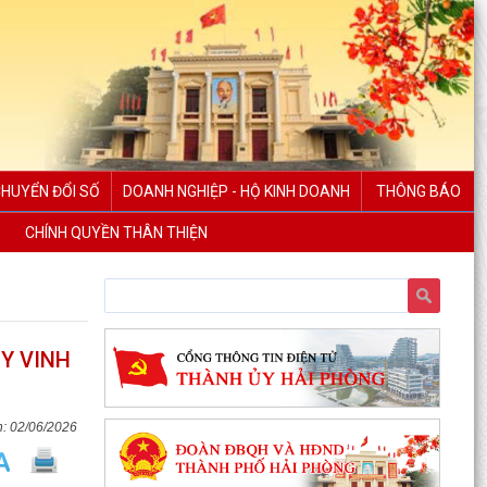
CHUYỂN ĐỔI SỐ
DOANH NGHIỆP - HỘ KINH DOANH
THÔNG BÁO
CHÍNH QUYỀN THÂN THIỆN
Y VINH
PHƯỜNG NGÔ QUYỀN THÔNG TIN VỀ VỤ CHÁY
TẠI ĐƯỜNG TRẦN KHÁNH DƯ
02/06/2026
DANH SÁCH ĐĂNG KÝ KINH DOANH THÁNG
7/2026