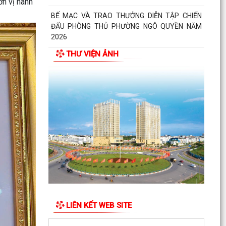
ơn vị hành
PHƯỜNG NGÔ QUYỀN TỔ CHỨC HỘI NGHỊ TRAO
TẶNG ẢNH PHỤC CHẾ LIỆT SĨ VÀ TẶNG QUÀ
CHO CÁC HỘ GIA ĐÌNH...
THƯ VIỆN ẢNH
ỦY BAN NHÂN DÂN PHƯỜNG NGÔ QUYỀN
THÔNG TIN Về việc cưỡng chế cưỡng chế 02 tổ
chức để thu hồi nhà là...
PHƯỜNG NGÔ QUYỀN THĂM HỎI, TẶNG QUÀ
GIA ĐÌNH CHÍNH SÁCH, NGƯỜI CÓ CÔNG NHÂN
DỊP 27/7
PHƯỜNG NGÔ QUYỀN VIẾNG NGHĨA TRANG LIỆT
SĨ NHÂN KỶ NIỆM 79 NĂM NGÀY THƯƠNG BINH
LIỆT SĨ 27/7
UBND PHƯỜNG NGÔ QUYỀN THÔNG BÁO THỜI
GIAN TỔ CHỨC HỘI NGHỊ ĐỐI THOẠI DOANH
LIÊN KẾT WEB SITE
NGHIỆP, HỘ KINH DOANH,...