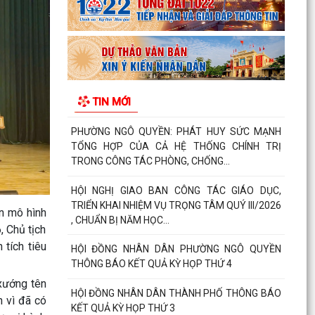
HỘI ĐỒNG NHÂN DÂN THÀNH PHỐ THÔNG BÁO
KẾT QUẢ KỲ HỌP THỨ 3
BẾ MẠC VÀ TRAO THƯỞNG DIỄN TẬP CHIẾN
ĐẤU PHÒNG THỦ PHƯỜNG NGÔ QUYỀN NĂM
TIN MỚI
2026
Phường Ngô Quyền khai mạc Diễn tập chiến đấu
phòng thủ năm 2026
ĐẢNG ỦY - HĐND - UBND - UB MTTQ VIỆT NAM
PHƯỜNG NGÔ QUYỀN THƯ TRI ÂN GIA ĐÌNH
CÁC ANH HÙNG LIỆT...
ện mô hình
, Chủ tịch
HƯỚNG DẪN SỬ DỤNG APP TRA CỨU SỬ DỤNG
tích tiêu
ĐIỆN
Phường Ngô Quyền: Chuỗi hoạt động tri ân,
xướng tên
“Đền ơn đáp nghĩa” thiết thực nhân kỷ niệm 79
n vì đã có
năm Ngày...