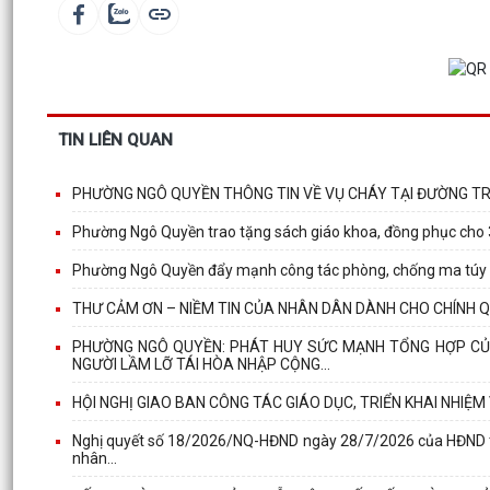
TIN LIÊN QUAN
PHƯỜNG NGÔ QUYỀN THÔNG TIN VỀ VỤ CHÁY TẠI ĐƯỜNG T
Phường Ngô Quyền trao tặng sách giáo khoa, đồng phục cho 
Phường Ngô Quyền đẩy mạnh công tác phòng, chống ma túy và 
THƯ CẢM ƠN – NIỀM TIN CỦA NHÂN DÂN DÀNH CHO CHÍNH 
PHƯỜNG NGÔ QUYỀN: PHÁT HUY SỨC MẠNH TỔNG HỢP CỦA
NGƯỜI LẦM LỠ TÁI HÒA NHẬP CỘNG...
HỘI NGHỊ GIAO BAN CÔNG TÁC GIÁO DỤC, TRIỂN KHAI NHIỆM 
Nghị quyết số 18/2026/NQ-HĐND ngày 28/7/2026 của HĐND thàn
nhân...