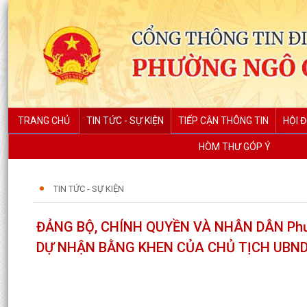
TRANG CHỦ
TIN TỨC - SỰ KIỆN
TIẾP CẬN THÔNG TIN
HỘI 
HÒM THƯ GÓP Ý
TIN TỨC - SỰ KIỆN
ĐẢNG BỘ, CHÍNH QUYỀN VÀ NHÂN DÂN Phư
DỰ NHẬN BẰNG KHEN CỦA CHỦ TỊCH UBN