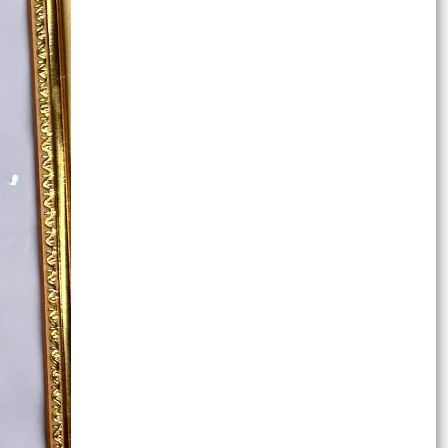
PHƯỜNG NGÔ QUYỀN: NÂNG CAO HIỆU QUẢ
QUẢN LÝ HOẠT ĐỘNG PHI CHÍNH PHỦ NƯỚC
NGOÀI – GẮN KẾT CHẶT CHẼ...
PHÓNG SỰ (THP): Phường Ngô Quyền giải
phóng mặt bằng khu vực chung cư A7, A8 Vạn
Mỹ
THƯỜNG TRỰC HĐND PHƯỜNG NGÔ QUYỀN TỔ
CHỨC HỘI NGHỊ CHUẨN BỊ CHO KỲ HỌP THỨ 4
(KỲ HỌP THƯỜNG LỆ GIỮA...
ỦY BAN NHÂN DÂN PHƯỜNG NGÔ QUYỀN TỔ
CHỨC GIAO BAN ỦY VIÊN UBND, ĐÁNH GIÁ KẾT
QUẢ THỰC HIỆN NHIỆM VỤ...
Công an Phường Ngô Quyền tổ chức Lễ chào cờ
tháng 7, kết hợp đánh giá kết quả công tác 6
tháng và...
PHƯỜNG NGÔ QUYỀN TỔ CHỨC LỄ CHÀO CỜ VÀ