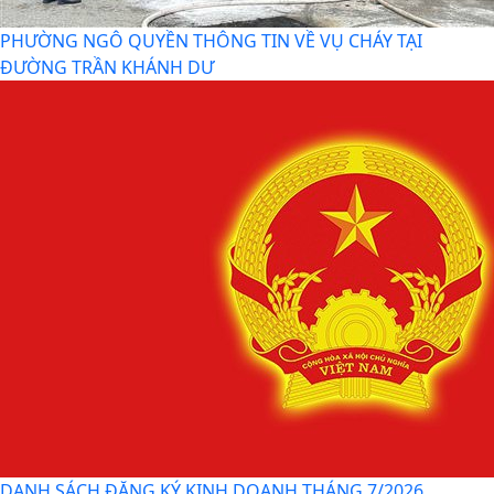
PHƯỜNG NGÔ QUYỀN THÔNG TIN VỀ VỤ CHÁY TẠI
ĐƯỜNG TRẦN KHÁNH DƯ
DANH SÁCH ĐĂNG KÝ KINH DOANH THÁNG 7/2026