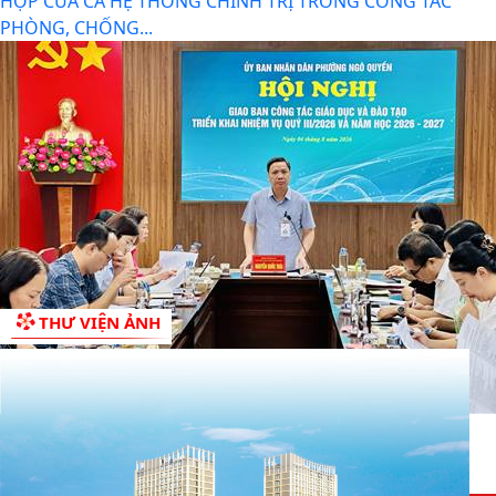
HỢP CỦA CẢ HỆ THỐNG CHÍNH TRỊ TRONG CÔNG TÁC
PHÒNG, CHỐNG...
THƯ VIỆN ẢNH
HỘI NGHỊ GIAO BAN CÔNG TÁC GIÁO DỤC, TRIỂN KHAI
NHIỆM VỤ TRỌNG TÂM QUÝ III/2026 , CHUẨN BỊ NĂM
HỌC...