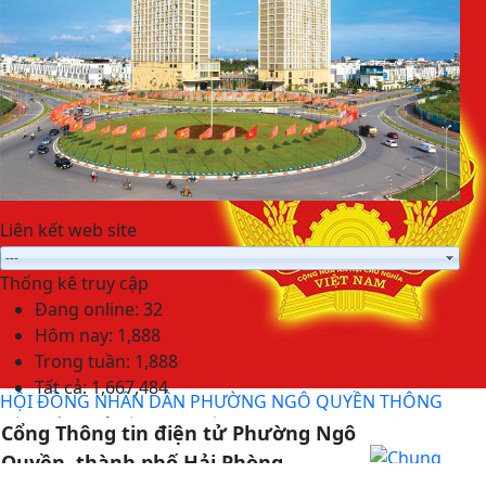
Liên kết web site
Thống kê truy cập
Đang online:
32
Hôm nay:
1,888
Trong tuần:
1,888
Tất cả:
1,667,484
HỘI ĐỒNG NHÂN DÂN PHƯỜNG NGÔ QUYỀN THÔNG
BÁO KẾT QUẢ KỲ HỌP THỨ 4
Cổng Thông tin điện tử Phường Ngô
Quyền, thành phố Hải Phòng