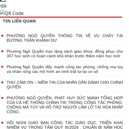
TIN LIÊN QUAN
PHƯỜNG NGÔ QUYỀN THÔNG TIN VỀ VỤ CHÁY TẠI
ĐƯỜNG TRẦN KHÁNH DƯ
Phường Ngô Quyền trao tặng sách giáo khoa, đồng phục cho
307 học sinh có hoàn cảnh khó khăn trước thềm năm học mới
Phường Ngô Quyền đẩy mạnh công tác phòng, chống ma túy
và nhân rộng các mô hình an ninh trật tự tại cơ sở
THƯ CẢM ƠN – NIỀM TIN CỦA NHÂN DÂN DÀNH CHO CHÍNH
QUYỀN
PHƯỜNG NGÔ QUYỀN: PHÁT HUY SỨC MẠNH TỔNG HỢP
CỦA CẢ HỆ THỐNG CHÍNH TRỊ TRONG CÔNG TÁC PHÒNG,
CHỐNG MA TÚY VÀ HỖ TRỢ NGƯỜI LẦM LỠ TÁI HÒA NHẬP
CỘNG...
HỘI NGHỊ GIAO BAN CÔNG TÁC GIÁO DỤC, TRIỂN KHAI
NHIỆM VỤ TRỌNG TÂM QUÝ III/2026 , CHUẨN BỊ NĂM HỌC