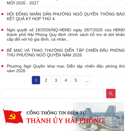
MỚI 2026 - 2027
HỘI ĐỒNG NHÂN DÂN PHƯỜNG NGÔ QUYỀN THÔNG BÁO
KẾT QUẢ KỲ HỌP THỨ 4
Nghị quyết số 18/2026/NQ-HĐND ngày 28/7/2026 của HĐND
thành phố Hải Phòng Quy định chính sách hỗ trợ di dời khẩn
cấp đối với hộ gia đình, cá nhân...
BẾ MẠC VÀ TRAO THƯỞNG DIỄN TẬP CHIẾN ĐẤU PHÒNG
THỦ PHƯỜNG NGÔ QUYỀN NĂM 2026
Phường Ngô Quyền khai mạc Diễn tập chiến đấu phòng thủ
năm 2026
1
2
3
4
5
...