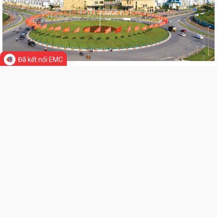
HỘI ĐỒNG NHÂN DÂN PHƯỜNG NGÔ QUYỀN THÔNG BÁO KẾT QUẢ KỲ
HỌP THỨ 4, KHÓA II, NHIỆM KỲ 2026 - 2031
PHƯỜNG NGÔ QUYỀN TUYÊN TRUYỀN VẬN ĐỘNG TỔ CHỨC, CÁ NHÂN
CÓ LIÊN QUAN THUÊ NHÀ, ĐẤT LÀ TÀI SẢN...
Đã kết nối EMC
Kỳ họp thứ 4 HĐND Phường Ngô Quyền: Phân bổ bổ sung hơn 38 tỷ
đồng vốn đầu tư công
KẾ HOẠCH TỔ CHỨC TIẾP CÔNG DÂN 6 THÁNG CUỐI NĂM 2026 CỦA
THƯỜNG TRỰC HĐND, ĐẠI BIỂU HĐND PHƯỜNG...
HỘI ĐỒNG NHÂN DÂN PHƯỜNG THÔNG BÁO LỊCH TIẾP CÔNG DÂN 6
THÁNG CUỐI NĂM 2026 CỦA THƯỜNG TRỰC HĐND,...
LIÊN KẾT WEB SITE
PHƯỜNG NGÔ QUYỀN: NÂNG CAO HIỆU QUẢ QUẢN LÝ HOẠT ĐỘNG PHI
CHÍNH PHỦ NƯỚC NGOÀI – GẮN KẾT CHẶT CHẼ...
PHÓNG SỰ (THP): Phường Ngô Quyền giải phóng mặt bằng khu vực
chung cư A7, A8 Vạn Mỹ
THỐNG KÊ TRUY CẬP
THƯỜNG TRỰC HĐND PHƯỜNG NGÔ QUYỀN TỔ CHỨC HỘI NGHỊ