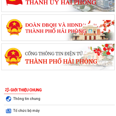
PHƯỜNG NGÔ QUYỀN: KỊP THỜI CHĂM LO, TIẾP SỨC ĐẾN TRƯỜNG
CHO HỌC SINH CÓ HOÀN CẢNH KHÓ KHĂN TRƯỚC...
Phường Ngô Quyền đẩy mạnh công tác phòng, chống ma túy và nhân
GIỚI THIỆU CHUNG
rộng các mô hình an ninh trật tự tại...
Thông tin chung
THƯ CẢM ƠN – NIỀM TIN CỦA NHÂN DÂN DÀNH CHO CHÍNH QUYỀN
Tổ chức bộ máy