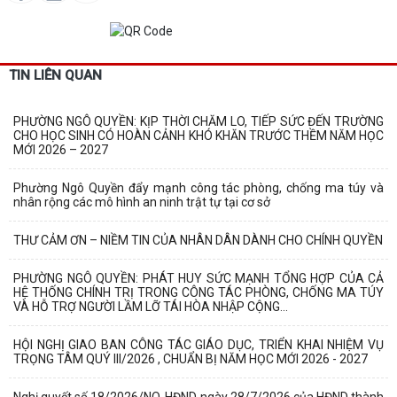
TIN LIÊN QUAN
PHƯỜNG NGÔ QUYỀN: KỊP THỜI CHĂM LO, TIẾP SỨC ĐẾN TRƯỜNG
CHO HỌC SINH CÓ HOÀN CẢNH KHÓ KHĂN TRƯỚC THỀM NĂM HỌC
MỚI 2026 – 2027
Phường Ngô Quyền đẩy mạnh công tác phòng, chống ma túy và
nhân rộng các mô hình an ninh trật tự tại cơ sở
THƯ CẢM ƠN – NIỀM TIN CỦA NHÂN DÂN DÀNH CHO CHÍNH QUYỀN
PHƯỜNG NGÔ QUYỀN: PHÁT HUY SỨC MẠNH TỔNG HỢP CỦA CẢ
HỆ THỐNG CHÍNH TRỊ TRONG CÔNG TÁC PHÒNG, CHỐNG MA TÚY
VÀ HỖ TRỢ NGƯỜI LẦM LỠ TÁI HÒA NHẬP CỘNG...
HỘI NGHỊ GIAO BAN CÔNG TÁC GIÁO DỤC, TRIỂN KHAI NHIỆM VỤ
TRỌNG TÂM QUÝ III/2026 , CHUẨN BỊ NĂM HỌC MỚI 2026 - 2027
Nghị quyết số 18/2026/NQ-HĐND ngày 28/7/2026 của HĐND thành