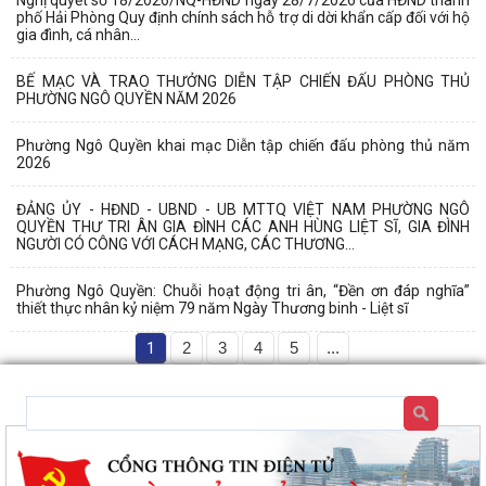
phố Hải Phòng Quy định chính sách hỗ trợ di dời khẩn cấp đối với hộ
gia đình, cá nhân...
BẾ MẠC VÀ TRAO THƯỞNG DIỄN TẬP CHIẾN ĐẤU PHÒNG THỦ
PHƯỜNG NGÔ QUYỀN NĂM 2026
Phường Ngô Quyền khai mạc Diễn tập chiến đấu phòng thủ năm
2026
ĐẢNG ỦY - HĐND - UBND - UB MTTQ VIỆT NAM PHƯỜNG NGÔ
QUYỀN THƯ TRI ÂN GIA ĐÌNH CÁC ANH HÙNG LIỆT SĨ, GIA ĐÌNH
NGƯỜI CÓ CÔNG VỚI CÁCH MẠNG, CÁC THƯƠNG...
Phường Ngô Quyền: Chuỗi hoạt động tri ân, “Đền ơn đáp nghĩa”
thiết thực nhân kỷ niệm 79 năm Ngày Thương binh - Liệt sĩ
1
2
3
4
5
...