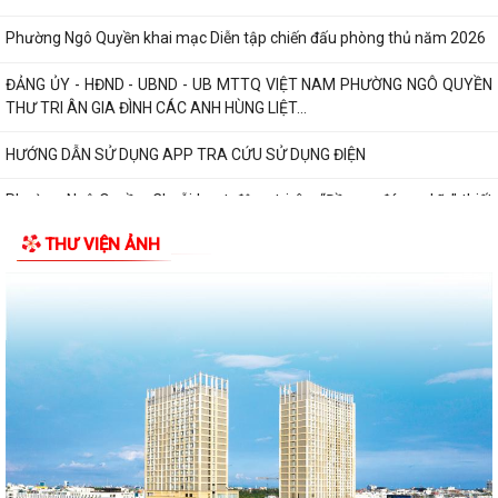
Phường Ngô Quyền: Chuỗi hoạt động tri ân, “Đền ơn đáp nghĩa” thiết
thực nhân kỷ niệm 79 năm Ngày...
PHƯỜNG NGÔ QUYỀN TỔ CHỨC HỘI NGHỊ TRAO TẶNG ẢNH PHỤC CHẾ
LIỆT SĨ VÀ TẶNG QUÀ CHO CÁC HỘ GIA ĐÌNH...
ỦY BAN NHÂN DÂN PHƯỜNG NGÔ QUYỀN THÔNG TIN Về việc cưỡng
chế cưỡng chế 02 tổ chức để thu hồi nhà là...
PHƯỜNG NGÔ QUYỀN THĂM HỎI, TẶNG QUÀ GIA ĐÌNH CHÍNH SÁCH,
NGƯỜI CÓ CÔNG NHÂN DỊP 27/7
PHƯỜNG NGÔ QUYỀN VIẾNG NGHĨA TRANG LIỆT SĨ NHÂN KỶ NIỆM 79
NĂM NGÀY THƯƠNG BINH LIỆT SĨ 27/7
UBND PHƯỜNG NGÔ QUYỀN THÔNG BÁO THỜI GIAN TỔ CHỨC HỘI
THƯ VIỆN ẢNH
NGHỊ ĐỐI THOẠI DOANH NGHIỆP, HỘ KINH DOANH,...
PHƯỜNG NGÔ QUYỀN TỔ CHỨC GIAO BAN TỔ DÂN PHỐ SAU SẮP XẾP,
SÁP NHẬP