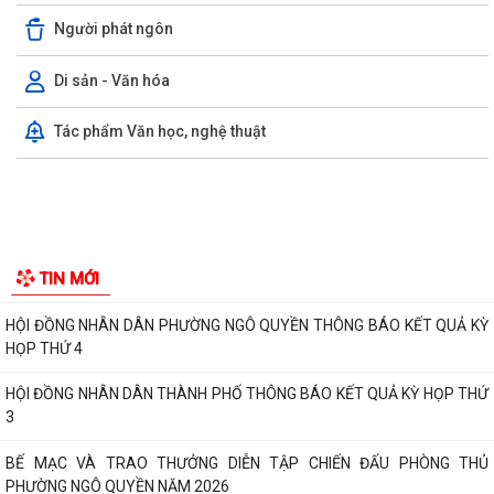
PHƯỜNG NGÔ QUYỀN: PHÁT HUY SỨC MẠNH TỔNG HỢP CỦA CẢ HỆ
THỐNG CHÍNH TRỊ TRONG CÔNG TÁC PHÒNG, CHỐNG...
Người phát ngôn
HỘI NGHỊ GIAO BAN CÔNG TÁC GIÁO DỤC, TRIỂN KHAI NHIỆM VỤ
Di sản - Văn hóa
TRỌNG TÂM QUÝ III/2026 , CHUẨN BỊ NĂM HỌC...
Tác phẩm Văn học, nghệ thuật
HỘI ĐỒNG NHÂN DÂN PHƯỜNG NGÔ QUYỀN THÔNG BÁO KẾT QUẢ KỲ
HỌP THỨ 4
HỘI ĐỒNG NHÂN DÂN THÀNH PHỐ THÔNG BÁO KẾT QUẢ KỲ HỌP THỨ
3
BẾ MẠC VÀ TRAO THƯỞNG DIỄN TẬP CHIẾN ĐẤU PHÒNG THỦ
PHƯỜNG NGÔ QUYỀN NĂM 2026
Phường Ngô Quyền khai mạc Diễn tập chiến đấu phòng thủ năm 2026
ĐẢNG ỦY - HĐND - UBND - UB MTTQ VIỆT NAM PHƯỜNG NGÔ QUYỀN
TIN MỚI
THƯ TRI ÂN GIA ĐÌNH CÁC ANH HÙNG LIỆT...
HƯỚNG DẪN SỬ DỤNG APP TRA CỨU SỬ DỤNG ĐIỆN