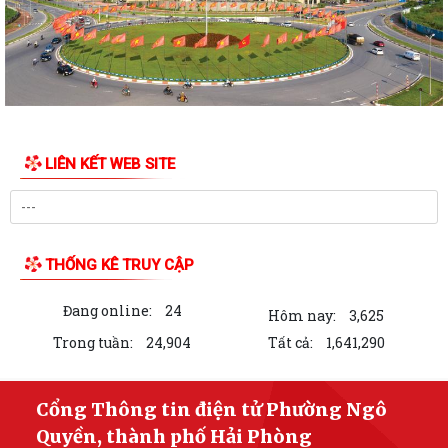
PHƯỜNG NGÔ QUYỀN TỔ CHỨC GIAO BAN TỔ DÂN PHỐ SAU SẮP XẾP,
SÁP NHẬP
HỘI ĐỒNG NHÂN DÂN PHƯỜNG NGÔ QUYỀN THÔNG BÁO KẾT QUẢ KỲ
HỌP THỨ 4, KHÓA II, NHIỆM KỲ 2026 - 2031
PHƯỜNG NGÔ QUYỀN TUYÊN TRUYỀN VẬN ĐỘNG TỔ CHỨC, CÁ NHÂN
LIÊN KẾT WEB SITE
CÓ LIÊN QUAN THUÊ NHÀ, ĐẤT LÀ TÀI SẢN...
Kỳ họp thứ 4 HĐND Phường Ngô Quyền: Phân bổ bổ sung hơn 38 tỷ
đồng vốn đầu tư công
THỐNG KÊ TRUY CẬP
KẾ HOẠCH TỔ CHỨC TIẾP CÔNG DÂN 6 THÁNG CUỐI NĂM 2026 CỦA
THƯỜNG TRỰC HĐND, ĐẠI BIỂU HĐND PHƯỜNG...
Đang online:
24
Hôm nay:
3,625
HỘI ĐỒNG NHÂN DÂN PHƯỜNG THÔNG BÁO LỊCH TIẾP CÔNG DÂN 6
Trong tuần:
24,904
Tất cả:
1,641,290
THÁNG CUỐI NĂM 2026 CỦA THƯỜNG TRỰC HĐND,...
PHƯỜNG NGÔ QUYỀN: NÂNG CAO HIỆU QUẢ QUẢN LÝ HOẠT ĐỘNG PHI
Cổng Thông tin điện tử Phường Ngô
CHÍNH PHỦ NƯỚC NGOÀI – GẮN KẾT CHẶT CHẼ...
Quyền, thành phố Hải Phòng