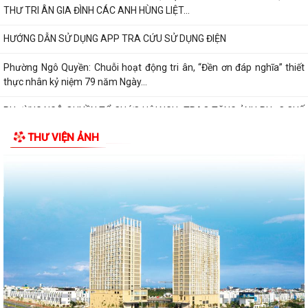
THƯ TRI ÂN GIA ĐÌNH CÁC ANH HÙNG LIỆT...
HƯỚNG DẪN SỬ DỤNG APP TRA CỨU SỬ DỤNG ĐIỆN
Phường Ngô Quyền: Chuỗi hoạt động tri ân, “Đền ơn đáp nghĩa” thiết
thực nhân kỷ niệm 79 năm Ngày...
PHƯỜNG NGÔ QUYỀN TỔ CHỨC HỘI NGHỊ TRAO TẶNG ẢNH PHỤC CHẾ
LIỆT SĨ VÀ TẶNG QUÀ CHO CÁC HỘ GIA ĐÌNH...
THƯ VIỆN ẢNH
ỦY BAN NHÂN DÂN PHƯỜNG NGÔ QUYỀN THÔNG TIN Về việc cưỡng
chế cưỡng chế 02 tổ chức để thu hồi nhà là...
PHƯỜNG NGÔ QUYỀN THĂM HỎI, TẶNG QUÀ GIA ĐÌNH CHÍNH SÁCH,
NGƯỜI CÓ CÔNG NHÂN DỊP 27/7
PHƯỜNG NGÔ QUYỀN VIẾNG NGHĨA TRANG LIỆT SĨ NHÂN KỶ NIỆM 79
NĂM NGÀY THƯƠNG BINH LIỆT SĨ 27/7
UBND PHƯỜNG NGÔ QUYỀN THÔNG BÁO THỜI GIAN TỔ CHỨC HỘI
NGHỊ ĐỐI THOẠI DOANH NGHIỆP, HỘ KINH DOANH,...