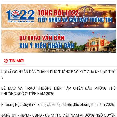
rộng các mô hình an ninh trật tự tại...
THƯ CẢM ƠN – NIỀM TIN CỦA NHÂN DÂN DÀNH CHO CHÍNH QUYỀN
PHƯỜNG NGÔ QUYỀN: PHÁT HUY SỨC MẠNH TỔNG HỢP CỦA CẢ HỆ
THỐNG CHÍNH TRỊ TRONG CÔNG TÁC PHÒNG, CHỐNG...
HỘI NGHỊ GIAO BAN CÔNG TÁC GIÁO DỤC, TRIỂN KHAI NHIỆM VỤ
TRỌNG TÂM QUÝ III/2026 , CHUẨN BỊ NĂM HỌC...
HỘI ĐỒNG NHÂN DÂN PHƯỜNG NGÔ QUYỀN THÔNG BÁO KẾT QUẢ KỲ
TIN MỚI
HỌP THỨ 4
HỘI ĐỒNG NHÂN DÂN THÀNH PHỐ THÔNG BÁO KẾT QUẢ KỲ HỌP THỨ
3
BẾ MẠC VÀ TRAO THƯỞNG DIỄN TẬP CHIẾN ĐẤU PHÒNG THỦ
PHƯỜNG NGÔ QUYỀN NĂM 2026
Phường Ngô Quyền khai mạc Diễn tập chiến đấu phòng thủ năm 2026
ĐẢNG ỦY - HĐND - UBND - UB MTTQ VIỆT NAM PHƯỜNG NGÔ QUYỀN