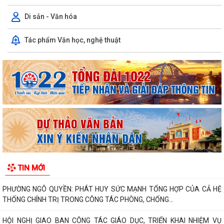
Di sản - Văn hóa
Tác phẩm Văn học, nghệ thuật
PHƯỜNG NGÔ QUYỀN THÔNG TIN VỀ VỤ CHÁY TẠI ĐƯỜNG TRẦN
KHÁNH DƯ
DANH SÁCH ĐĂNG KÝ KINH DOANH THÁNG 7/2026
Phường Ngô Quyền trao tặng sách giáo khoa, đồng phục cho 307 học
sinh có hoàn cảnh khó khăn trước...
Phường Ngô Quyền đẩy mạnh công tác phòng, chống ma túy và nhân
rộng các mô hình an ninh trật tự tại...
TIN MỚI
THƯ CẢM ƠN – NIỀM TIN CỦA NHÂN DÂN DÀNH CHO CHÍNH QUYỀN
PHƯỜNG NGÔ QUYỀN: PHÁT HUY SỨC MẠNH TỔNG HỢP CỦA CẢ HỆ
THỐNG CHÍNH TRỊ TRONG CÔNG TÁC PHÒNG, CHỐNG...
HỘI NGHỊ GIAO BAN CÔNG TÁC GIÁO DỤC, TRIỂN KHAI NHIỆM VỤ