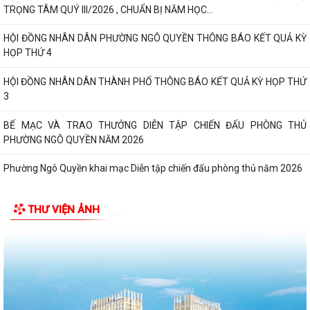
TRỌNG TÂM QUÝ III/2026 , CHUẨN BỊ NĂM HỌC...
HỘI ĐỒNG NHÂN DÂN PHƯỜNG NGÔ QUYỀN THÔNG BÁO KẾT QUẢ KỲ
HỌP THỨ 4
HỘI ĐỒNG NHÂN DÂN THÀNH PHỐ THÔNG BÁO KẾT QUẢ KỲ HỌP THỨ
3
BẾ MẠC VÀ TRAO THƯỞNG DIỄN TẬP CHIẾN ĐẤU PHÒNG THỦ
PHƯỜNG NGÔ QUYỀN NĂM 2026
Phường Ngô Quyền khai mạc Diễn tập chiến đấu phòng thủ năm 2026
ĐẢNG ỦY - HĐND - UBND - UB MTTQ VIỆT NAM PHƯỜNG NGÔ QUYỀN
THƯ VIỆN ẢNH
THƯ TRI ÂN GIA ĐÌNH CÁC ANH HÙNG LIỆT...
HƯỚNG DẪN SỬ DỤNG APP TRA CỨU SỬ DỤNG ĐIỆN
Phường Ngô Quyền: Chuỗi hoạt động tri ân, “Đền ơn đáp nghĩa” thiết
thực nhân kỷ niệm 79 năm Ngày...