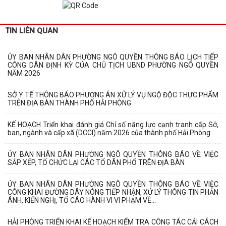
TIN LIÊN QUAN
ỦY BAN NHÂN DÂN PHƯỜNG NGÔ QUYỀN THÔNG BÁO LỊCH TIẾP
CÔNG DÂN ĐỊNH KỲ CỦA CHỦ TỊCH UBND PHƯỜNG NGÔ QUYỀN
NĂM 2026
SỞ Y TẾ THÔNG BÁO PHƯƠNG ÁN XỬ LÝ VỤ NGỘ ĐỘC THỰC PHẨM
TRÊN ĐỊA BÀN THÀNH PHỐ HẢI PHÒNG
KẾ HOẠCH Triển khai đánh giá Chỉ số năng lực cạnh tranh cấp Sở,
ban, ngành và cấp xã (DCCI) năm 2026 của thành phố Hải Phòng
ỦY BAN NHÂN DÂN PHƯỜNG NGÔ QUYỀN THÔNG BÁO VỀ VIỆC
SẮP XẾP, TỔ CHỨC LẠI CÁC TỔ DÂN PHỐ TRÊN ĐỊA BÀN
ỦY BAN NHÂN DÂN PHƯỜNG NGÔ QUYỀN THÔNG BÁO VỀ VIỆC
CÔNG KHAI ĐƯỜNG DÂY NÓNG TIẾP NHẬN, XỬ LÝ THÔNG TIN PHẢN
ÁNH, KIẾN NGHỊ, TỐ CÁO HÀNH VI VI PHẠM VỀ...
HẢI PHÒNG TRIỂN KHAI KẾ HOẠCH KIỂM TRA CÔNG TÁC CẢI CÁCH