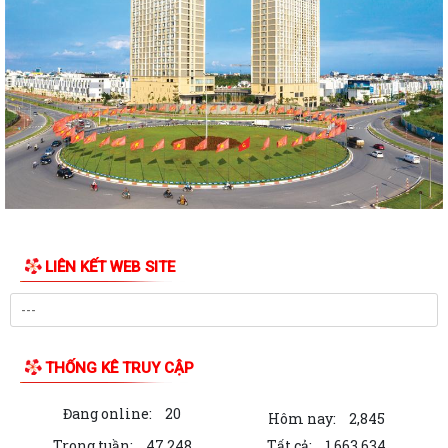
PHƯỜNG NGÔ QUYỀN TỔ CHỨC HỘI NGHỊ TRAO TẶNG ẢNH PHỤC CHẾ
LIỆT SĨ VÀ TẶNG QUÀ CHO CÁC HỘ GIA ĐÌNH...
ỦY BAN NHÂN DÂN PHƯỜNG NGÔ QUYỀN THÔNG TIN Về việc cưỡng
chế cưỡng chế 02 tổ chức để thu hồi nhà là...
PHƯỜNG NGÔ QUYỀN THĂM HỎI, TẶNG QUÀ GIA ĐÌNH CHÍNH SÁCH,
NGƯỜI CÓ CÔNG NHÂN DỊP 27/7
PHƯỜNG NGÔ QUYỀN VIẾNG NGHĨA TRANG LIỆT SĨ NHÂN KỶ NIỆM 79
NĂM NGÀY THƯƠNG BINH LIỆT SĨ 27/7
UBND PHƯỜNG NGÔ QUYỀN THÔNG BÁO THỜI GIAN TỔ CHỨC HỘI
LIÊN KẾT WEB SITE
NGHỊ ĐỐI THOẠI DOANH NGHIỆP, HỘ KINH DOANH,...
PHƯỜNG NGÔ QUYỀN TỔ CHỨC GIAO BAN TỔ DÂN PHỐ SAU SẮP XẾP,
SÁP NHẬP
THỐNG KÊ TRUY CẬP
HỘI ĐỒNG NHÂN DÂN PHƯỜNG NGÔ QUYỀN THÔNG BÁO KẾT QUẢ KỲ
HỌP THỨ 4, KHÓA II, NHIỆM KỲ 2026 - 2031
Đang online:
20
Hôm nay:
2,845
PHƯỜNG NGÔ QUYỀN TUYÊN TRUYỀN VẬN ĐỘNG TỔ CHỨC, CÁ NHÂN
Trong tuần:
47,248
Tất cả:
1,663,634