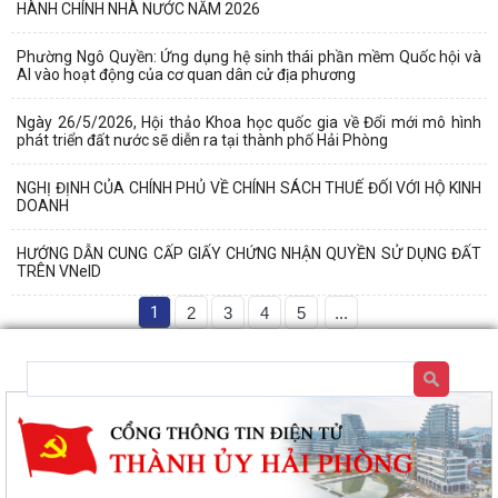
HÀNH CHÍNH NHÀ NƯỚC NĂM 2026
Phường Ngô Quyền: Ứng dụng hệ sinh thái phần mềm Quốc hội và
AI vào hoạt động của cơ quan dân cử địa phương
Ngày 26/5/2026, Hội thảo Khoa học quốc gia về Đổi mới mô hình
phát triển đất nước sẽ diễn ra tại thành phố Hải Phòng
NGHỊ ĐỊNH CỦA CHÍNH PHỦ VỀ CHÍNH SÁCH THUẾ ĐỐI VỚI HỘ KINH
DOANH
HƯỚNG DẪN CUNG CẤP GIẤY CHỨNG NHẬN QUYỀN SỬ DỤNG ĐẤT
TRÊN VNeID
1
2
3
4
5
...