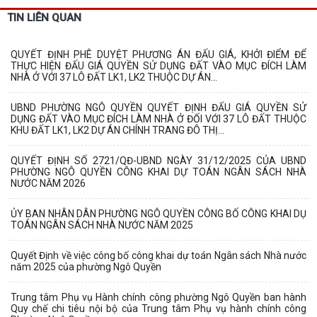
TIN LIÊN QUAN
QUYẾT ĐỊNH PHÊ DUYỆT PHƯƠNG ÁN ĐẤU GIÁ, KHỞI ĐIỂM ĐỂ
THỰC HIỆN ĐẤU GIÁ QUYỀN SỬ DỤNG ĐẤT VÀO MỤC ĐÍCH LÀM
NHÀ Ở VỚI 37 LÔ ĐẤT LK1, LK2 THUỘC DỰ ÁN...
UBND PHƯỜNG NGÔ QUYỀN QUYẾT ĐỊNH ĐẤU GIÁ QUYỀN SỬ
DỤNG ĐẤT VÀO MỤC ĐÍCH LÀM NHÀ Ở ĐỐI VỚI 37 LÔ ĐẤT THUỘC
KHU ĐẤT LK1, LK2 DỰ ÁN CHÍNH TRANG ĐÔ THỊ...
QUYẾT ĐỊNH SỐ 2721/QĐ-UBND NGÀY 31/12/2025 CỦA UBND
PHƯỜNG NGÔ QUYỀN CÔNG KHAI DỰ TOÁN NGÂN SÁCH NHÀ
NƯỚC NĂM 2026
ỦY BAN NHÂN DÂN PHƯỜNG NGÔ QUYỀN CÔNG BỐ CÔNG KHAI DỤ
TOÁN NGÂN SÁCH NHÀ NƯỚC NĂM 2025
Quyết Định về việc công bố công khai dự toán Ngân sách Nhà nước
năm 2025 của phường Ngô Quyền
Trung tâm Phụ vụ Hành chính công phường Ngô Quyền ban hành
Quy chế chi tiêu nội bộ của Trung tâm Phụ vụ hành chính công