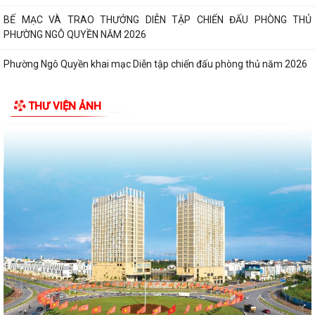
BẾ MẠC VÀ TRAO THƯỞNG DIỄN TẬP CHIẾN ĐẤU PHÒNG THỦ
PHƯỜNG NGÔ QUYỀN NĂM 2026
Phường Ngô Quyền khai mạc Diễn tập chiến đấu phòng thủ năm 2026
ĐẢNG ỦY - HĐND - UBND - UB MTTQ VIỆT NAM PHƯỜNG NGÔ QUYỀN
THƯ VIỆN ẢNH
THƯ TRI ÂN GIA ĐÌNH CÁC ANH HÙNG LIỆT...
HƯỚNG DẪN SỬ DỤNG APP TRA CỨU SỬ DỤNG ĐIỆN
Phường Ngô Quyền: Chuỗi hoạt động tri ân, “Đền ơn đáp nghĩa” thiết
thực nhân kỷ niệm 79 năm Ngày...
PHƯỜNG NGÔ QUYỀN TỔ CHỨC HỘI NGHỊ TRAO TẶNG ẢNH PHỤC CHẾ
LIỆT SĨ VÀ TẶNG QUÀ CHO CÁC HỘ GIA ĐÌNH...
ỦY BAN NHÂN DÂN PHƯỜNG NGÔ QUYỀN THÔNG TIN Về việc cưỡng
chế cưỡng chế 02 tổ chức để thu hồi nhà là...
PHƯỜNG NGÔ QUYỀN THĂM HỎI, TẶNG QUÀ GIA ĐÌNH CHÍNH SÁCH,
NGƯỜI CÓ CÔNG NHÂN DỊP 27/7