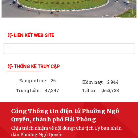
PHƯỜNG NGÔ QUYỀN VIẾNG NGHĨA TRANG LIỆT SĨ NHÂN KỶ NIỆM 79
NĂM NGÀY THƯƠNG BINH LIỆT SĨ 27/7
UBND PHƯỜNG NGÔ QUYỀN THÔNG BÁO THỜI GIAN TỔ CHỨC HỘI
LIÊN KẾT WEB SITE
NGHỊ ĐỐI THOẠI DOANH NGHIỆP, HỘ KINH DOANH,...
PHƯỜNG NGÔ QUYỀN TỔ CHỨC GIAO BAN TỔ DÂN PHỐ SAU SẮP XẾP,
SÁP NHẬP
THỐNG KÊ TRUY CẬP
HỘI ĐỒNG NHÂN DÂN PHƯỜNG NGÔ QUYỀN THÔNG BÁO KẾT QUẢ KỲ
HỌP THỨ 4, KHÓA II, NHIỆM KỲ 2026 - 2031
Đang online:
26
Hôm nay:
2,944
PHƯỜNG NGÔ QUYỀN TUYÊN TRUYỀN VẬN ĐỘNG TỔ CHỨC, CÁ NHÂN
Trong tuần:
47,347
Tất cả:
1,663,733
CÓ LIÊN QUAN THUÊ NHÀ, ĐẤT LÀ TÀI SẢN...
Kỳ họp thứ 4 HĐND Phường Ngô Quyền: Phân bổ bổ sung hơn 38 tỷ
Cổng Thông tin điện tử Phường Ngô
đồng vốn đầu tư công
Quyền, thành phố Hải Phòng
Chịu trách nhiệm về nội dung: Chủ tịch Uỷ ban nhân
KẾ HOẠCH TỔ CHỨC TIẾP CÔNG DÂN 6 THÁNG CUỐI NĂM 2026 CỦA
dân Phường Ngô Quyền
THƯỜNG TRỰC HĐND, ĐẠI BIỂU HĐND PHƯỜNG...