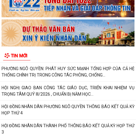
DANH SÁCH ĐĂNG KÝ KINH DOANH THÁNG 7/2026
Phường Ngô Quyền trao tặng sách giáo khoa, đồng phục cho 307 học
sinh có hoàn cảnh khó khăn trước...
Phường Ngô Quyền đẩy mạnh công tác phòng, chống ma túy và nhân
rộng các mô hình an ninh trật tự tại...
TIN MỚI
THƯ CẢM ƠN – NIỀM TIN CỦA NHÂN DÂN DÀNH CHO CHÍNH QUYỀN
PHƯỜNG NGÔ QUYỀN: PHÁT HUY SỨC MẠNH TỔNG HỢP CỦA CẢ HỆ
THỐNG CHÍNH TRỊ TRONG CÔNG TÁC PHÒNG, CHỐNG...
HỘI NGHỊ GIAO BAN CÔNG TÁC GIÁO DỤC, TRIỂN KHAI NHIỆM VỤ
TRỌNG TÂM QUÝ III/2026 , CHUẨN BỊ NĂM HỌC...
HỘI ĐỒNG NHÂN DÂN PHƯỜNG NGÔ QUYỀN THÔNG BÁO KẾT QUẢ KỲ
HỌP THỨ 4
HỘI ĐỒNG NHÂN DÂN THÀNH PHỐ THÔNG BÁO KẾT QUẢ KỲ HỌP THỨ
3