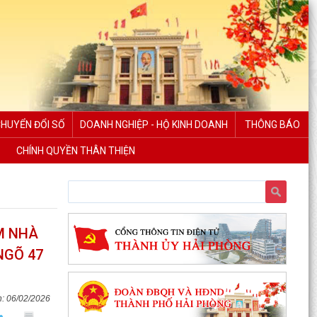
CHUYỂN ĐỔI SỐ
DOANH NGHIỆP - HỘ KINH DOANH
THÔNG BÁO
CHÍNH QUYỀN THÂN THIỆN
M NHÀ
NGÕ 47
06/02/2026