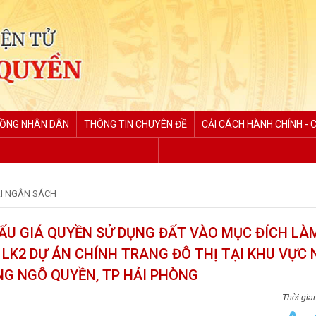
ĐỒNG NHÂN DÂN
THÔNG TIN CHUYÊN ĐỀ
CẢI CÁCH HÀNH CHÍNH - 
I NGÂN SÁCH
ẤU GIÁ QUYỀN SỬ DỤNG ĐẤT VÀO MỤC ĐÍCH LÀ
, LK2 DỰ ÁN CHÍNH TRANG ĐÔ THỊ TẠI KHU VỰC 
NG NGÔ QUYỀN, TP HẢI PHÒNG