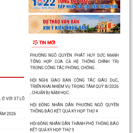
Phường Ngô Quyền đẩy mạnh công tác phòng,
chống ma túy và nhân rộng các mô hình an ninh
trật tự tại...
THƯ CẢM ƠN – NIỀM TIN CỦA NHÂN DÂN DÀNH
TIN MỚI
CHO CHÍNH QUYỀN
PHƯỜNG NGÔ QUYỀN: PHÁT HUY SỨC MẠNH
TỔNG HỢP CỦA CẢ HỆ THỐNG CHÍNH TRỊ
TRONG CÔNG TÁC PHÒNG, CHỐNG...
HỘI NGHỊ GIAO BAN CÔNG TÁC GIÁO DỤC,
TRIỂN KHAI NHIỆM VỤ TRỌNG TÂM QUÝ III/2026
, CHUẨN BỊ NĂM HỌC...
 Ở VỚI 37 LÔ
HỘI ĐỒNG NHÂN DÂN PHƯỜNG NGÔ QUYỀN
THÔNG BÁO KẾT QUẢ KỲ HỌP THỨ 4
ĂM 2026
HỘI ĐỒNG NHÂN DÂN THÀNH PHỐ THÔNG BÁO
KẾT QUẢ KỲ HỌP THỨ 3