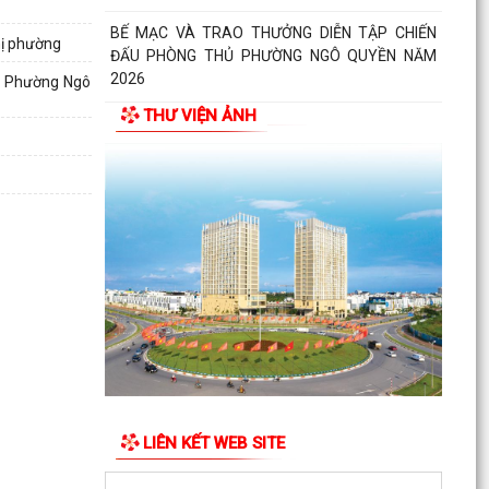
BẾ MẠC VÀ TRAO THƯỞNG DIỄN TẬP CHIẾN
hị phường
ĐẤU PHÒNG THỦ PHƯỜNG NGÔ QUYỀN NĂM
2026
g Phường Ngô
THƯ VIỆN ẢNH
Phường Ngô Quyền khai mạc Diễn tập chiến đấu
phòng thủ năm 2026
ĐẢNG ỦY - HĐND - UBND - UB MTTQ VIỆT NAM
PHƯỜNG NGÔ QUYỀN THƯ TRI ÂN GIA ĐÌNH
CÁC ANH HÙNG LIỆT...
HƯỚNG DẪN SỬ DỤNG APP TRA CỨU SỬ DỤNG
ĐIỆN
Phường Ngô Quyền: Chuỗi hoạt động tri ân,
“Đền ơn đáp nghĩa” thiết thực nhân kỷ niệm 79
năm Ngày...
LIÊN KẾT WEB SITE
PHƯỜNG NGÔ QUYỀN TỔ CHỨC HỘI NGHỊ TRAO
TẶNG ẢNH PHỤC CHẾ LIỆT SĨ VÀ TẶNG QUÀ