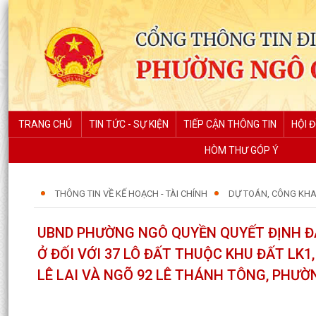
TRANG CHỦ
TIN TỨC - SỰ KIỆN
TIẾP CẬN THÔNG TIN
HỘI 
HÒM THƯ GÓP Ý
THÔNG TIN VỀ KẾ HOẠCH - TÀI CHÍNH
DỰ TOÁN, CÔNG KHA
UBND PHƯỜNG NGÔ QUYỀN QUYẾT ĐỊNH Đ
Ở ĐỐI VỚI 37 LÔ ĐẤT THUỘC KHU ĐẤT LK1
LÊ LAI VÀ NGÕ 92 LÊ THÁNH TÔNG, PHƯỜ