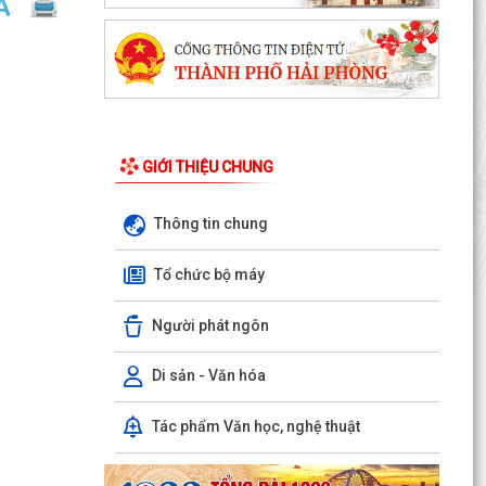
GIỚI THIỆU CHUNG
Thông tin chung
Tổ chức bộ máy
PHƯỜNG NGÔ QUYỀN THÔNG TIN VỀ VỤ CHÁY
Người phát ngôn
TẠI ĐƯỜNG TRẦN KHÁNH DƯ
DANH SÁCH ĐĂNG KÝ KINH DOANH THÁNG
Di sản - Văn hóa
7/2026
Tác phẩm Văn học, nghệ thuật
Phường Ngô Quyền trao tặng sách giáo khoa,
đồng phục cho 307 học sinh có hoàn cảnh khó
khăn trước...