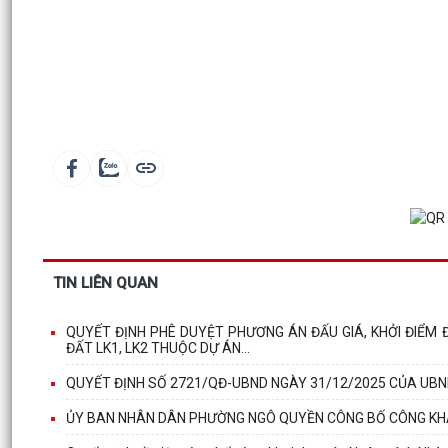
TIN LIÊN QUAN
QUYẾT ĐỊNH PHÊ DUYỆT PHƯƠNG ÁN ĐẤU GIÁ, KHỞI ĐIỂM 
ĐẤT LK1, LK2 THUỘC DỰ ÁN...
QUYẾT ĐỊNH SỐ 2721/QĐ-UBND NGÀY 31/12/2025 CỦA UB
ỦY BAN NHÂN DÂN PHƯỜNG NGÔ QUYỀN CÔNG BỐ CÔNG KH