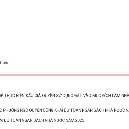
ĐỂ THỰC HIỆN ĐẤU GIÁ QUYỀN SỬ DỤNG ĐẤT VÀO MỤC ĐÍCH LÀM NHÀ
ND PHƯỜNG NGÔ QUYỀN CÔNG KHAI DỰ TOÁN NGÂN SÁCH NHÀ NƯỚC N
AI DỤ TOÁN NGÂN SÁCH NHÀ NƯỚC NĂM 2025