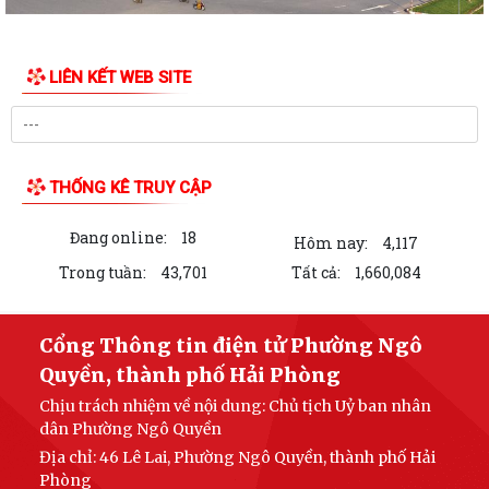
NĂM NGÀY THƯƠNG BINH LIỆT SĨ 27/7
UBND PHƯỜNG NGÔ QUYỀN THÔNG BÁO THỜI GIAN TỔ CHỨC HỘI
LIÊN KẾT WEB SITE
NGHỊ ĐỐI THOẠI DOANH NGHIỆP, HỘ KINH DOANH,...
PHƯỜNG NGÔ QUYỀN TỔ CHỨC GIAO BAN TỔ DÂN PHỐ SAU SẮP XẾP,
SÁP NHẬP
THỐNG KÊ TRUY CẬP
HỘI ĐỒNG NHÂN DÂN PHƯỜNG NGÔ QUYỀN THÔNG BÁO KẾT QUẢ KỲ
HỌP THỨ 4, KHÓA II, NHIỆM KỲ 2026 - 2031
Đang online:
18
Hôm nay:
4,117
PHƯỜNG NGÔ QUYỀN TUYÊN TRUYỀN VẬN ĐỘNG TỔ CHỨC, CÁ NHÂN
Trong tuần:
43,701
Tất cả:
1,660,084
CÓ LIÊN QUAN THUÊ NHÀ, ĐẤT LÀ TÀI SẢN...
Kỳ họp thứ 4 HĐND Phường Ngô Quyền: Phân bổ bổ sung hơn 38 tỷ
Cổng Thông tin điện tử Phường Ngô
đồng vốn đầu tư công
Quyền, thành phố Hải Phòng
Chịu trách nhiệm về nội dung: Chủ tịch Uỷ ban nhân
KẾ HOẠCH TỔ CHỨC TIẾP CÔNG DÂN 6 THÁNG CUỐI NĂM 2026 CỦA
dân Phường Ngô Quyền
THƯỜNG TRỰC HĐND, ĐẠI BIỂU HĐND PHƯỜNG...
Địa chỉ: 46 Lê Lai, Phường Ngô Quyền, thành phố Hải
HỘI ĐỒNG NHÂN DÂN PHƯỜNG THÔNG BÁO LỊCH TIẾP CÔNG DÂN 6
Phòng