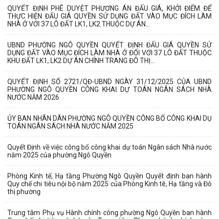
QUYẾT ĐỊNH PHÊ DUYỆT PHƯƠNG ÁN ĐẤU GIÁ, KHỞI ĐIỂM ĐỂ
THỰC HIỆN ĐẤU GIÁ QUYỀN SỬ DỤNG ĐẤT VÀO MỤC ĐÍCH LÀM
NHÀ Ở VỚI 37 LÔ ĐẤT LK1, LK2 THUỘC DỰ ÁN...
UBND PHƯỜNG NGÔ QUYỀN QUYẾT ĐỊNH ĐẤU GIÁ QUYỀN SỬ
DỤNG ĐẤT VÀO MỤC ĐÍCH LÀM NHÀ Ở ĐỐI VỚI 37 LÔ ĐẤT THUỘC
KHU ĐẤT LK1, LK2 DỰ ÁN CHÍNH TRANG ĐÔ THỊ...
QUYẾT ĐỊNH SỐ 2721/QĐ-UBND NGÀY 31/12/2025 CỦA UBND
PHƯỜNG NGÔ QUYỀN CÔNG KHAI DỰ TOÁN NGÂN SÁCH NHÀ
NƯỚC NĂM 2026
ỦY BAN NHÂN DÂN PHƯỜNG NGÔ QUYỀN CÔNG BỐ CÔNG KHAI DỤ
TOÁN NGÂN SÁCH NHÀ NƯỚC NĂM 2025
Quyết Định về việc công bố công khai dự toán Ngân sách Nhà nước
năm 2025 của phường Ngô Quyền
Phòng Kinh tế, Hạ tầng Phường Ngô Quyền Quyết định ban hành
Quy chế chi tiêu nội bộ năm 2025 của Phòng Kinh tê, Hạ tầng và Đô
thị phường
Trung tâm Phụ vụ Hành chính công phường Ngô Quyền ban hành