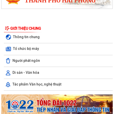
GIỚI THIỆU CHUNG
Thông tin chung
Tổ chức bộ máy
Người phát ngôn
Di sản - Văn hóa
Tác phẩm Văn học, nghệ thuật
PHƯỜNG NGÔ QUYỀN THÔNG TIN VỀ VỤ CHÁY TẠI ĐƯỜNG TRẦN
KHÁNH DƯ
DANH SÁCH ĐĂNG KÝ KINH DOANH THÁNG 7/2026