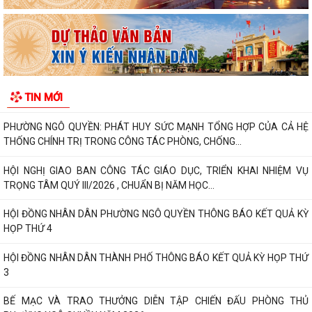
Phường Ngô Quyền trao tặng sách giáo khoa, đồng phục cho 307 học
sinh có hoàn cảnh khó khăn trước...
Phường Ngô Quyền đẩy mạnh công tác phòng, chống ma túy và nhân
rộng các mô hình an ninh trật tự tại...
TIN MỚI
THƯ CẢM ƠN – NIỀM TIN CỦA NHÂN DÂN DÀNH CHO CHÍNH QUYỀN
PHƯỜNG NGÔ QUYỀN: PHÁT HUY SỨC MẠNH TỔNG HỢP CỦA CẢ HỆ
THỐNG CHÍNH TRỊ TRONG CÔNG TÁC PHÒNG, CHỐNG...
HỘI NGHỊ GIAO BAN CÔNG TÁC GIÁO DỤC, TRIỂN KHAI NHIỆM VỤ
TRỌNG TÂM QUÝ III/2026 , CHUẨN BỊ NĂM HỌC...
HỘI ĐỒNG NHÂN DÂN PHƯỜNG NGÔ QUYỀN THÔNG BÁO KẾT QUẢ KỲ
HỌP THỨ 4
HỘI ĐỒNG NHÂN DÂN THÀNH PHỐ THÔNG BÁO KẾT QUẢ KỲ HỌP THỨ
3
BẾ MẠC VÀ TRAO THƯỞNG DIỄN TẬP CHIẾN ĐẤU PHÒNG THỦ