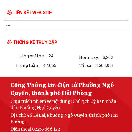
UBND PHƯỜNG NGÔ QUYỀN THÔNG BÁO THỜI GIAN TỔ CHỨC HỘI
LIÊN KẾT WEB SITE
NGHỊ ĐỐI THOẠI DOANH NGHIỆP, HỘ KINH DOANH,...
PHƯỜNG NGÔ QUYỀN TỔ CHỨC GIAO BAN TỔ DÂN PHỐ SAU SẮP XẾP,
SÁP NHẬP
THỐNG KÊ TRUY CẬP
HỘI ĐỒNG NHÂN DÂN PHƯỜNG NGÔ QUYỀN THÔNG BÁO KẾT QUẢ KỲ
HỌP THỨ 4, KHÓA II, NHIỆM KỲ 2026 - 2031
Đang online:
24
Hôm nay:
3,262
PHƯỜNG NGÔ QUYỀN TUYÊN TRUYỀN VẬN ĐỘNG TỔ CHỨC, CÁ NHÂN
Trong tuần:
47,665
Tất cả:
1,664,051
CÓ LIÊN QUAN THUÊ NHÀ, ĐẤT LÀ TÀI SẢN...
Kỳ họp thứ 4 HĐND Phường Ngô Quyền: Phân bổ bổ sung hơn 38 tỷ
Cổng Thông tin điện tử Phường Ngô
đồng vốn đầu tư công
Quyền, thành phố Hải Phòng
Chịu trách nhiệm về nội dung: Chủ tịch Uỷ ban nhân
KẾ HOẠCH TỔ CHỨC TIẾP CÔNG DÂN 6 THÁNG CUỐI NĂM 2026 CỦA
dân Phường Ngô Quyền
THƯỜNG TRỰC HĐND, ĐẠI BIỂU HĐND PHƯỜNG...
Địa chỉ: 46 Lê Lai, Phường Ngô Quyền, thành phố Hải
HỘI ĐỒNG NHÂN DÂN PHƯỜNG THÔNG BÁO LỊCH TIẾP CÔNG DÂN 6
Phòng
THÁNG CUỐI NĂM 2026 CỦA THƯỜNG TRỰC HĐND,...
Điện thoại:02253.666.122