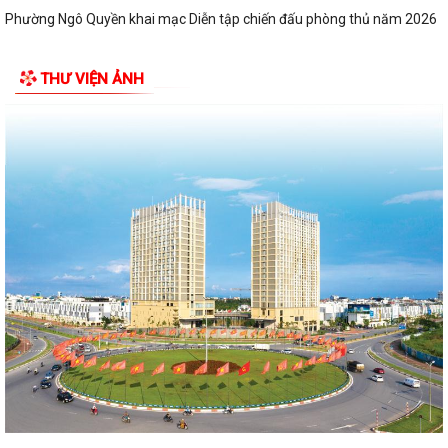
Phường Ngô Quyền khai mạc Diễn tập chiến đấu phòng thủ năm 2026
ĐẢNG ỦY - HĐND - UBND - UB MTTQ VIỆT NAM PHƯỜNG NGÔ QUYỀN
THƯ VIỆN ẢNH
THƯ TRI ÂN GIA ĐÌNH CÁC ANH HÙNG LIỆT...
HƯỚNG DẪN SỬ DỤNG APP TRA CỨU SỬ DỤNG ĐIỆN
Phường Ngô Quyền: Chuỗi hoạt động tri ân, “Đền ơn đáp nghĩa” thiết
thực nhân kỷ niệm 79 năm Ngày...
PHƯỜNG NGÔ QUYỀN TỔ CHỨC HỘI NGHỊ TRAO TẶNG ẢNH PHỤC CHẾ
LIỆT SĨ VÀ TẶNG QUÀ CHO CÁC HỘ GIA ĐÌNH...
ỦY BAN NHÂN DÂN PHƯỜNG NGÔ QUYỀN THÔNG TIN Về việc cưỡng
chế cưỡng chế 02 tổ chức để thu hồi nhà là...
PHƯỜNG NGÔ QUYỀN THĂM HỎI, TẶNG QUÀ GIA ĐÌNH CHÍNH SÁCH,
NGƯỜI CÓ CÔNG NHÂN DỊP 27/7
PHƯỜNG NGÔ QUYỀN VIẾNG NGHĨA TRANG LIỆT SĨ NHÂN KỶ NIỆM 79
NĂM NGÀY THƯƠNG BINH LIỆT SĨ 27/7