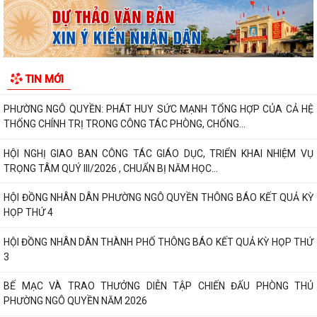
sinh có hoàn cảnh khó khăn trước...
Phường Ngô Quyền đẩy mạnh công tác phòng, chống ma túy và nhân
rộng các mô hình an ninh trật tự tại...
TIN MỚI
THƯ CẢM ƠN – NIỀM TIN CỦA NHÂN DÂN DÀNH CHO CHÍNH QUYỀN
PHƯỜNG NGÔ QUYỀN: PHÁT HUY SỨC MẠNH TỔNG HỢP CỦA CẢ HỆ
THỐNG CHÍNH TRỊ TRONG CÔNG TÁC PHÒNG, CHỐNG...
HỘI NGHỊ GIAO BAN CÔNG TÁC GIÁO DỤC, TRIỂN KHAI NHIỆM VỤ
TRỌNG TÂM QUÝ III/2026 , CHUẨN BỊ NĂM HỌC...
HỘI ĐỒNG NHÂN DÂN PHƯỜNG NGÔ QUYỀN THÔNG BÁO KẾT QUẢ KỲ
HỌP THỨ 4
HỘI ĐỒNG NHÂN DÂN THÀNH PHỐ THÔNG BÁO KẾT QUẢ KỲ HỌP THỨ
3
BẾ MẠC VÀ TRAO THƯỞNG DIỄN TẬP CHIẾN ĐẤU PHÒNG THỦ
PHƯỜNG NGÔ QUYỀN NĂM 2026