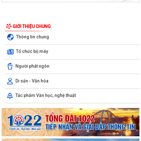
GIỚI THIỆU CHUNG
Thông tin chung
Tổ chức bộ máy
Người phát ngôn
Di sản - Văn hóa
Tác phẩm Văn học, nghệ thuật
PHƯỜNG NGÔ QUYỀN THÔNG TIN VỀ VỤ CHÁY TẠI ĐƯỜNG TRẦN
KHÁNH DƯ
DANH SÁCH ĐĂNG KÝ KINH DOANH THÁNG 7/2026
Phường Ngô Quyền trao tặng sách giáo khoa, đồng phục cho 307 học