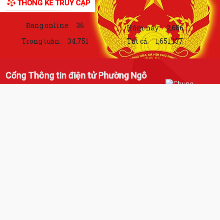
THỐNG KÊ TRUY CẬP
Đang online:
36
Hôm nay:
2,686
Trong tuần:
34,751
Tất cả:
1,651,137
Cổng Thông tin điện tử Phường Ngô
Quyền, thành phố Hải Phòng
Chịu trách nhiệm về nội dung: Chủ tịch Uỷ ban
ỘI ĐỒNG NHÂN DÂN THÀNH PHỐ THÔNG BÁO KẾT QUẢ KỲ HỌP THỨ 3
nhân dân Phường Ngô Quyền
Địa chỉ: 46 Lê Lai, Phường Ngô Quyền, thành phố Hải
Phòng
Điện thoại:02253.666.122
Email:
phuongngoquyen@haiphong.gov.vn