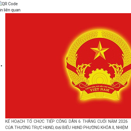
in liên quan
KẾ HOẠCH TỔ CHỨC TIẾP CÔNG DÂN 6 THÁNG CUỐI NĂM 2026
CỦA THƯỜNG TRỰC HĐND, ĐẠI BIỂU HĐND PHƯỜNG KHÓA II, NHIỆM