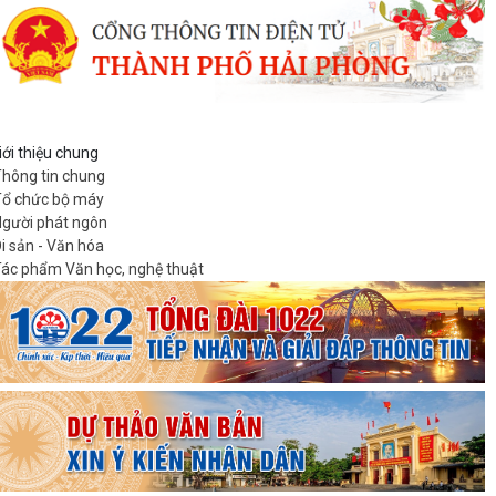
iới thiệu chung
hông tin chung
ổ chức bộ máy
gười phát ngôn
i sản - Văn hóa
ác phẩm Văn học, nghệ thuật