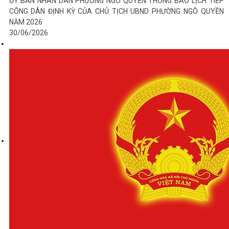
ỦY BAN NHÂN DÂN PHƯỜNG NGÔ QUYỀN THÔNG BÁO LỊCH TIẾP
CÔNG DÂN ĐỊNH KỲ CỦA CHỦ TỊCH UBND PHƯỜNG NGÔ QUYỀN
NĂM 2026
30/06/2026