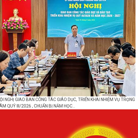
ỘI NGHỊ GIAO BAN CÔNG TÁC GIÁO DỤC, TRIỂN KHAI NHIỆM VỤ TRỌNG
ÂM QUÝ III/2026 , CHUẨN BỊ NĂM HỌC...