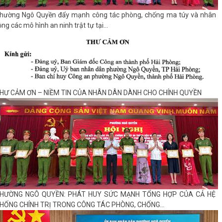
hường Ngô Quyền đẩy mạnh công tác phòng, chống ma túy và nhân
ộng các mô hình an ninh trật tự tại...
HƯ CẢM ƠN – NIỀM TIN CỦA NHÂN DÂN DÀNH CHO CHÍNH QUYỀN
HƯỜNG NGÔ QUYỀN: PHÁT HUY SỨC MẠNH TỔNG HỢP CỦA CẢ HỆ
HỐNG CHÍNH TRỊ TRONG CÔNG TÁC PHÒNG, CHỐNG...