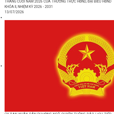
THÁNG CUỐI NĂM 2026 CỦA THƯỜNG TRỰC HĐND, ĐẠI BIỂU HĐND
KHÓA II, NHIỆM KỲ 2026 - 2031
13/07/2026